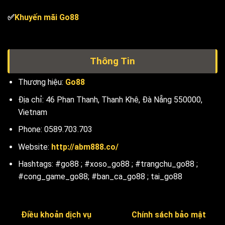
✅
Khuyến mãi Go88
Thông Tin
Thương hiệu:
Go88
Địa chỉ: 46 Phan Thanh, Thanh Khê, Đà Nẵng 550000,
Vietnam
Phone: 0589.703.703
Website:
http://abm888.co/
Hashtags: #go88 ; #xoso_go88 ; #trangchu_go88 ;
#cong_game_go88; #ban_ca_go88 ; tai_go88
Điều khoản dịch vụ
Chính sách bảo mật