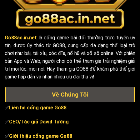
Go88ac.in.net
là cổng game bài đổi thưởng trực tuyến uy
tín, được ủy thác từ GO88, cung cấp đa dạng thể loại trò
chơi như bài, tài xỉu, xóc đĩa, nổ hũ và xổ số online. Với phiên
bản App và Web, người chơi có thể tham gia trải nghiệm giải
trí mọi lúc, mọi nơi. Hãy tham gia GO88 để khám phá thế giới
game hấp dẫn và nhận nhiều ưu đãi thú vị!
Về Chúng Tôi
✅
Liên hệ cổng game
Go88
✅
CEO/
Tác giả David Tường
✅
Giới thiệu cổng game
Go88