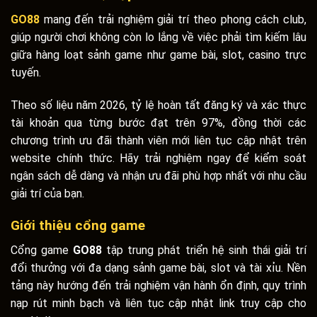
GO88
mang đến trải nghiệm giải trí theo phong cách club,
giúp người chơi không còn lo lắng về việc phải tìm kiếm lâu
giữa hàng loạt sảnh game như game bài, slot, casino trực
tuyến.
Theo số liệu năm 2026, tỷ lệ hoàn tất đăng ký và xác thực
tài khoản qua từng bước đạt trên 97%, đồng thời các
chương trình ưu đãi thành viên mới liên tục cập nhật trên
website chính thức. Hãy trải nghiệm ngay để kiểm soát
ngân sách dễ dàng và nhận ưu đãi phù hợp nhất với nhu cầu
giải trí của bạn.
Giới thiệu cổng game
Cổng game
GO88
tập trung phát triển hệ sinh thái giải trí
đổi thưởng với đa dạng sảnh game bài, slot và tài xỉu. Nền
tảng này hướng đến trải nghiệm vận hành ổn định, quy trình
nạp rút minh bạch và liên tục cập nhật link truy cập cho