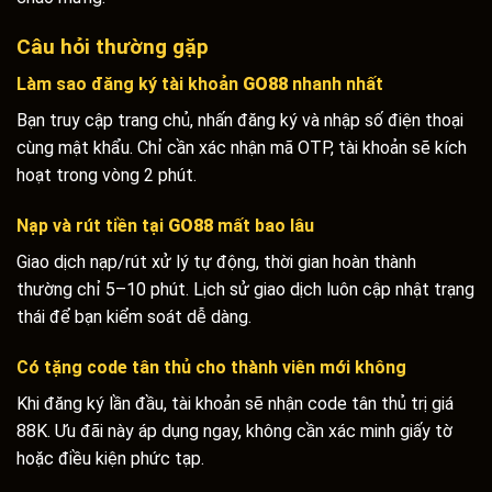
Câu hỏi thường gặp
Làm sao đăng ký tài khoản
GO88
nhanh nhất
Bạn truy cập trang chủ, nhấn đăng ký và nhập số điện thoại
cùng mật khẩu. Chỉ cần xác nhận mã OTP, tài khoản sẽ kích
hoạt trong vòng 2 phút.
Nạp và rút tiền tại
GO88
mất bao lâu
Giao dịch nạp/rút xử lý tự động, thời gian hoàn thành
thường chỉ 5–10 phút. Lịch sử giao dịch luôn cập nhật trạng
thái để bạn kiểm soát dễ dàng.
Có tặng code tân thủ cho thành viên mới không
Khi đăng ký lần đầu, tài khoản sẽ nhận code tân thủ trị giá
88K. Ưu đãi này áp dụng ngay, không cần xác minh giấy tờ
hoặc điều kiện phức tạp.