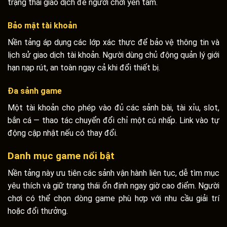
trạng thái giao dịch để người chơi yên tâm.
Bảo mật tài khoản
Nền tảng áp dụng các lớp xác thực để bảo vệ thông tin và
lịch sử giao dịch tài khoản. Người dùng chủ động quản lý giới
hạn nạp rút, an toàn ngay cả khi đổi thiết bị.
Đa sảnh game
Một tài khoản cho phép vào đủ các sảnh bài, tài xỉu, slot,
bắn cá — thao tác chuyển đổi chỉ một cú nhấp. Link vào tự
động cập nhật nếu có thay đổi.
Danh mục game nổi bật
Nền tảng này ưu tiên các sảnh vận hành liên tục, dễ tìm mục
yêu thích và giữ trạng thái ổn định ngay giờ cao điểm. Người
chơi có thể chọn dòng game phù hợp với nhu cầu giải trí
hoặc đổi thưởng.