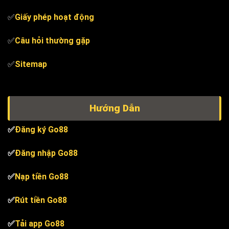
✅
Giấy phép hoạt động
✅
Câu hỏi thường gặp
✅
Sitemap
Hướng Dẫn
✅
Đăng ký Go88
✅
Đăng nhập Go88
✅
Nạp tiền Go88
✅
Rút tiền Go88
✅
Tải app Go88