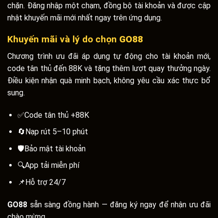
chặn. Đăng nhập một chạm, đồng bộ tài khoản và được cập
nhật khuyến mãi mới nhất ngay trên ứng dụng.
Khuyến mãi và lý do chọn
GO88
Chương trình ưu đãi áp dụng tự động cho tài khoản mới,
code tân thủ đến 88K và tặng thêm lượt quay thưởng ngày.
Điều kiện nhận quà minh bạch, không yêu cầu xác thực bổ
sung.
✅
Code tân thủ +88K
🔄
Nạp rút 5–10 phút
🛡️
Bảo mật tài khoản
🔍
App tải miễn phí
📌
Hỗ trợ 24/7
GO88
sẵn sàng đồng hành — đăng ký ngay để nhận ưu đãi
chào mừng.