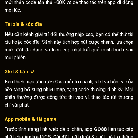
mới nhận code tân thủ +88K và dễ thao tác trên app di động
mọi lúc.
Tài xỉu & xóc đĩa
Nếu cần kênh giải trí đổi thưởng nhịp cao, bạn có thể thử tài
xỉu hoặc xóc đĩa. Sảnh này tích hợp nút cược nhanh, lựa chọn
mức đặt đa dạng và luôn cập nhật kết quả minh bạch sau
mỗi phiên.
Slot & bắn cá
Bạn thích hiệu ứng rực rỡ và giải trí nhanh, slot và bắn cá của
nền tảng bổ sung nhiều map, tặng code thưởng định kỳ. Mọi
phần thưởng được cộng tức thì vào ví, thao tác rút thưởng
chỉ vài phút.
App mobile & tải game
Trước tình trạng link web dễ bị chặn, app
GO88
liên tục cập
nhật cho Android/iOS. Cài đặt mất dưới 3 phút, hỗ trợ thông