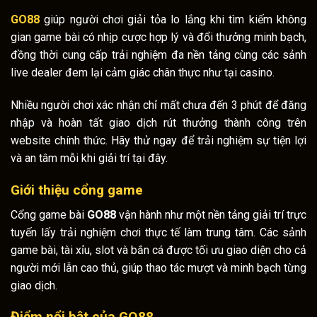
GO88
giúp người chơi giải tỏa lo lắng khi tìm kiếm không
gian game bài có nhịp cược hợp lý và đổi thưởng minh bạch,
đồng thời cung cấp trải nghiệm đa nền tảng cùng các sảnh
live dealer đem lại cảm giác chân thực như tại casino.
Nhiều người chơi xác nhận chỉ mất chưa đến 3 phút để đăng
nhập và hoàn tất giao dịch rút thưởng thành công trên
website chính thức. Hãy thử ngay để trải nghiệm sự tiện lợi
và an tâm mỗi khi giải trí tại đây.
Giới thiệu cổng game
Cổng game bài
GO88
vận hành như một nền tảng giải trí trực
tuyến lấy trải nghiệm chơi thực tế làm trung tâm. Các sảnh
game bài, tài xỉu, slot và bắn cá được tối ưu giao diện cho cả
người mới lẫn cao thủ, giúp thao tác mượt và minh bạch từng
giao dịch.
Điểm nổi bật của
GO88