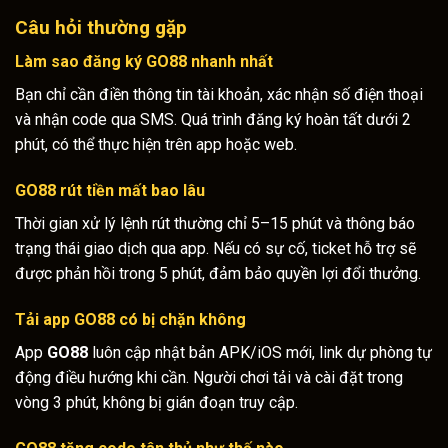
Câu hỏi thường gặp
Làm sao đăng ký
GO88
nhanh nhất
Bạn chỉ cần điền thông tin tài khoản, xác nhận số điện thoại
và nhận code qua SMS. Quá trình đăng ký hoàn tất dưới 2
phút, có thể thực hiện trên app hoặc web.
GO88
rút tiền mất bao lâu
Thời gian xử lý lệnh rút thường chỉ 5–15 phút và thông báo
trạng thái giao dịch qua app. Nếu có sự cố, ticket hỗ trợ sẽ
được phản hồi trong 5 phút, đảm bảo quyền lợi đổi thưởng.
Tải app
GO88
có bị chặn không
App
GO88
luôn cập nhật bản APK/iOS mới, link dự phòng tự
động điều hướng khi cần. Người chơi tải và cài đặt trong
vòng 3 phút, không bị gián đoạn truy cập.