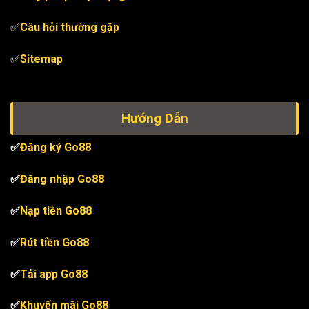
✅
Câu hỏi thường gặp
✅
Sitemap
Hướng Dẫn
✅
Đăng ký Go88
✅
Đăng nhập Go88
✅
Nạp tiền Go88
✅
Rút tiền Go88
✅
Tải app Go88
✅
Khuyến mãi Go88