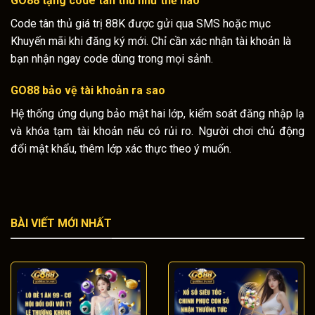
GO88
tặng code tân thủ như thế nào
Code tân thủ giá trị 88K được gửi qua SMS hoặc mục
Khuyến mãi khi đăng ký mới. Chỉ cần xác nhận tài khoản là
bạn nhận ngay code dùng trong mọi sảnh.
GO88
bảo vệ tài khoản ra sao
Hệ thống ứng dụng bảo mật hai lớp, kiểm soát đăng nhập lạ
và khóa tạm tài khoản nếu có rủi ro. Người chơi chủ động
đổi mật khẩu, thêm lớp xác thực theo ý muốn.
BÀI VIẾT MỚI NHẤT