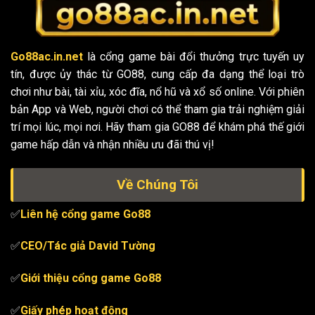
Go88ac.in.net
là cổng game bài đổi thưởng trực tuyến uy
tín, được ủy thác từ GO88, cung cấp đa dạng thể loại trò
chơi như bài, tài xỉu, xóc đĩa, nổ hũ và xổ số online. Với phiên
bản App và Web, người chơi có thể tham gia trải nghiệm giải
trí mọi lúc, mọi nơi. Hãy tham gia GO88 để khám phá thế giới
game hấp dẫn và nhận nhiều ưu đãi thú vị!
Về Chúng Tôi
✅
Liên hệ cổng game
Go88
✅
CEO/
Tác giả David Tường
✅
Giới thiệu cổng game
Go88
✅
Giấy phép hoạt động