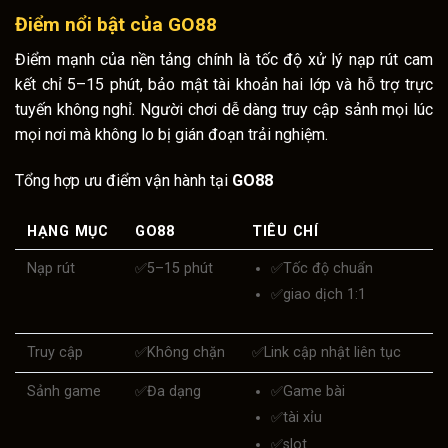
Điểm nổi bật của
GO88
Điểm mạnh của nền tảng chính là tốc độ xử lý nạp rút cam
kết chỉ 5–15 phút, bảo mật tài khoản hai lớp và hỗ trợ trực
tuyến không nghỉ. Người chơi dễ dàng truy cập sảnh mọi lúc
mọi nơi mà không lo bị gián đoạn trải nghiệm.
Tổng hợp ưu điểm vận hành tại
GO88
HẠNG MỤC
GO88
TIÊU CHÍ
Nạp rút
✅
5–15 phút
✅
Tốc độ chuẩn
✅
giao dịch 1:1
Truy cập
✅
Không chặn
✅
Link cập nhật liên tục
Sảnh game
✅
Đa dạng
✅
Game bài
✅
tài xỉu
✅
slot