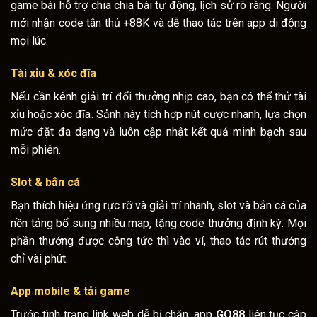
game bài hỗ trợ chia chia bài tự động, lịch sử rõ ràng. Người
mới nhận code tân thủ +88K và dễ thao tác trên app di động
mọi lúc.
Tài xỉu & xóc đĩa
Nếu cần kênh giải trí đổi thưởng nhịp cao, bạn có thể thử tài
xỉu hoặc xóc đĩa. Sảnh này tích hợp nút cược nhanh, lựa chọn
mức đặt đa dạng và luôn cập nhật kết quả minh bạch sau
mỗi phiên.
Slot & bắn cá
Bạn thích hiệu ứng rực rỡ và giải trí nhanh, slot và bắn cá của
nền tảng bổ sung nhiều map, tặng code thưởng định kỳ. Mọi
phần thưởng được cộng tức thì vào ví, thao tác rút thưởng
chỉ vài phút.
App mobile & tải game
Trước tình trạng link web dễ bị chặn, app
GO88
liên tục cập