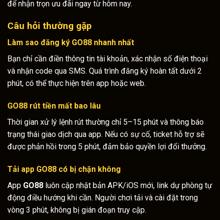
để nhận trọn ưu đãi ngay từ hôm nay.
Câu hỏi thường gặp
Làm sao đăng ký
GO88
nhanh nhất
Bạn chỉ cần điền thông tin tài khoản, xác nhận số điện thoại
và nhận code qua SMS. Quá trình đăng ký hoàn tất dưới 2
phút, có thể thực hiện trên app hoặc web.
GO88
rút tiền mất bao lâu
Thời gian xử lý lệnh rút thường chỉ 5–15 phút và thông báo
trạng thái giao dịch qua app. Nếu có sự cố, ticket hỗ trợ sẽ
được phản hồi trong 5 phút, đảm bảo quyền lợi đổi thưởng.
Tải app
GO88
có bị chặn không
App
GO88
luôn cập nhật bản APK/iOS mới, link dự phòng tự
động điều hướng khi cần. Người chơi tải và cài đặt trong
vòng 3 phút, không bị gián đoạn truy cập.