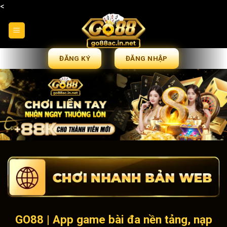
<
Skip
to
content
ĐĂNG KÝ
ĐĂNG NHẬP
GO88
| App game bài đa nền tảng, nạp