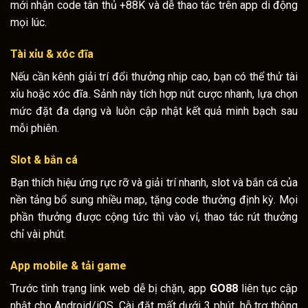
mới nhận code tân thủ +88K và dễ thao tác trên app di động
mọi lúc.
Tài xỉu & xóc đĩa
Nếu cần kênh giải trí đổi thưởng nhịp cao, bạn có thể thử tài
xỉu hoặc xóc đĩa. Sảnh này tích hợp nút cược nhanh, lựa chọn
mức đặt đa dạng và luôn cập nhật kết quả minh bạch sau
mỗi phiên.
Slot & bắn cá
Bạn thích hiệu ứng rực rỡ và giải trí nhanh, slot và bắn cá của
nền tảng bổ sung nhiều map, tặng code thưởng định kỳ. Mọi
phần thưởng được cộng tức thì vào ví, thao tác rút thưởng
chỉ vài phút.
App mobile & tải game
Trước tình trạng link web dễ bị chặn, app
GO88
liên tục cập
nhật cho Android/iOS. Cài đặt mất dưới 3 phút, hỗ trợ thông