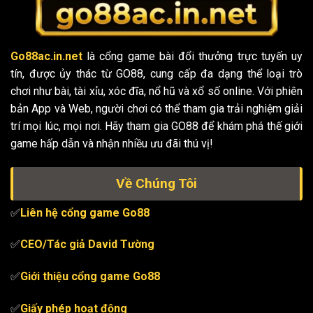
Go88ac.in.net
là cổng game bài đổi thưởng trực tuyến uy
tín, được ủy thác từ GO88, cung cấp đa dạng thể loại trò
chơi như bài, tài xỉu, xóc đĩa, nổ hũ và xổ số online. Với phiên
bản App và Web, người chơi có thể tham gia trải nghiệm giải
trí mọi lúc, mọi nơi. Hãy tham gia GO88 để khám phá thế giới
game hấp dẫn và nhận nhiều ưu đãi thú vị!
Về Chúng Tôi
✅
Liên hệ cổng game
Go88
✅
CEO/
Tác giả David Tường
✅
Giới thiệu cổng game
Go88
✅
Giấy phép hoạt động