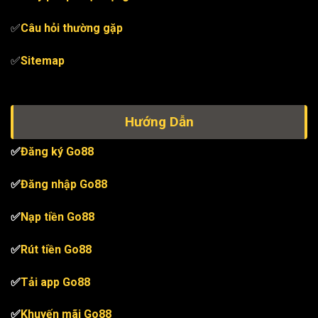
✅
Câu hỏi thường gặp
✅
Sitemap
Hướng Dẫn
✅
Đăng ký Go88
✅
Đăng nhập Go88
✅
Nạp tiền Go88
✅
Rút tiền Go88
✅
Tải app Go88
✅
Khuyến mãi Go88