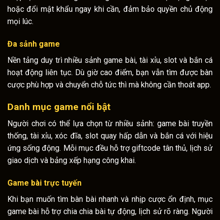
hoặc đổi mật khẩu ngay khi cần, đảm bảo quyền chủ động
mọi lúc.
Đa sảnh game
Nền tảng duy trì nhiều sảnh game bài, tài xỉu, slot và bắn cá
hoạt động liên tục. Dù giờ cao điểm, bạn vẫn tìm được bàn
cược phù hợp và chuyển chỗ tức thì mà không cần thoát app.
Danh mục game nổi bật
Người chơi có thể lựa chọn từ nhiều sảnh: game bài truyền
thống, tài xỉu, xóc đĩa, slot quay hấp dẫn và bắn cá với hiệu
ứng sống động. Mỗi mục đều hỗ trợ giftcode tân thủ, lịch sử
giao dịch và bảng xếp hạng công khai.
Game bài trực tuyến
Khi bạn muốn tìm bàn bài nhanh và nhịp cược ổn định, mục
game bài hỗ trợ chia chia bài tự động, lịch sử rõ ràng. Người