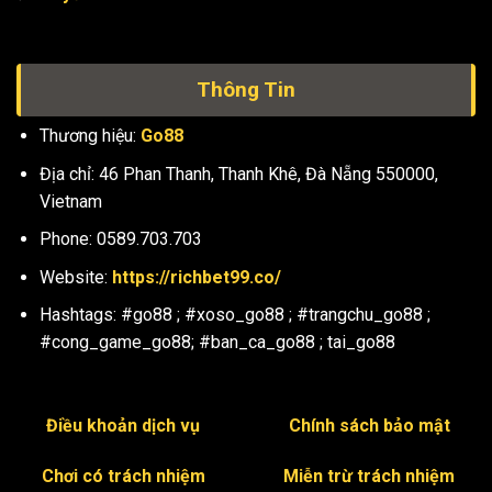
Thông Tin
Thương hiệu:
Go88
Địa chỉ: 46 Phan Thanh, Thanh Khê, Đà Nẵng 550000,
Vietnam
Phone: 0589.703.703
Website:
https://richbet99.co/
Hashtags: #go88 ; #xoso_go88 ; #trangchu_go88 ;
#cong_game_go88; #ban_ca_go88 ; tai_go88
Điều khoản dịch vụ
Chính sách bảo mật
Chơi có trách nhiệm
Miễn trừ trách nhiệm