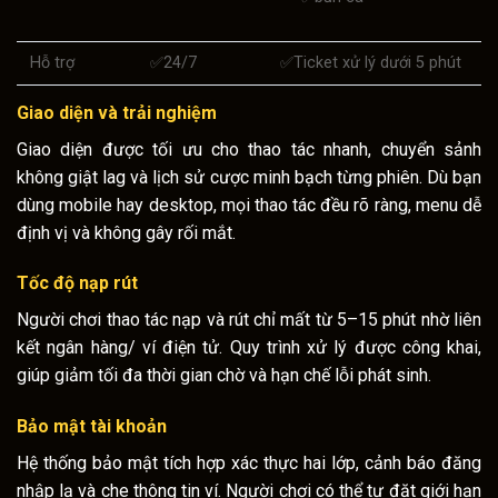
Hỗ trợ
✅
24/7
✅
Ticket xử lý dưới 5 phút
Giao diện và trải nghiệm
Giao diện được tối ưu cho thao tác nhanh, chuyển sảnh
không giật lag và lịch sử cược minh bạch từng phiên. Dù bạn
dùng mobile hay desktop, mọi thao tác đều rõ ràng, menu dễ
định vị và không gây rối mắt.
Tốc độ nạp rút
Người chơi thao tác nạp và rút chỉ mất từ 5–15 phút nhờ liên
kết ngân hàng/ ví điện tử. Quy trình xử lý được công khai,
giúp giảm tối đa thời gian chờ và hạn chế lỗi phát sinh.
Bảo mật tài khoản
Hệ thống bảo mật tích hợp xác thực hai lớp, cảnh báo đăng
nhập lạ và che thông tin ví. Người chơi có thể tự đặt giới hạn