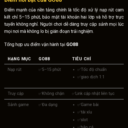
Điểm mạnh của nền tảng chính là tốc độ xử lý nạp rút cam
kết chỉ 5–15 phút, bảo mật tài khoản hai lớp và hỗ trợ trực
tuyến không nghỉ. Người chơi dễ dàng truy cập sảnh mọi lúc
mọi nơi mà không lo bị gián đoạn trải nghiệm.
Tổng hợp ưu điểm vận hành tại
GO88
HẠNG MỤC
GO88
TIÊU CHÍ
Nạp rút
✅
5–15 phút
✅
Tốc độ chuẩn
✅
giao dịch 1:1
Truy cập
✅
Không chặn
✅
Link cập nhật liên tục
Sảnh game
✅
Đa dạng
✅
Game bài
✅
tài xỉu
✅
slot
✅
bắn cá