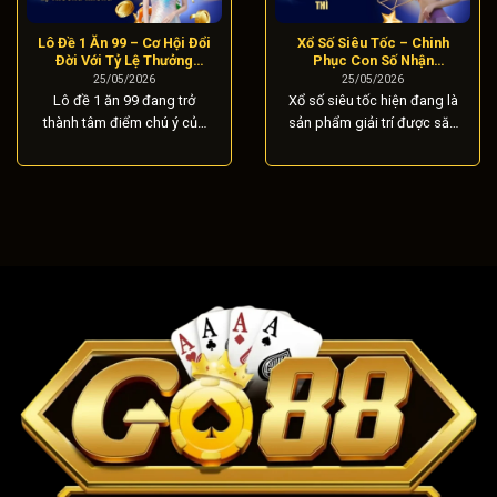
Lô Đề 1 Ăn 99 – Cơ Hội Đổi
Xổ Số Siêu Tốc – Chinh
Đời Với Tỷ Lệ Thưởng
Phục Con Số Nhận
Khủng
Thưởng Tức Thì
25/05/2026
25/05/2026
Lô đề 1 ăn 99 đang trở
Xổ số siêu tốc hiện đang là
thành tâm điểm chú ý của
sản phẩm giải trí được săn
cộng đồng ngư thủ số học
đón nhất tại các cổng
nhờ mức trả thưởng [...]
game trực tuyến nhờ tốc [...]