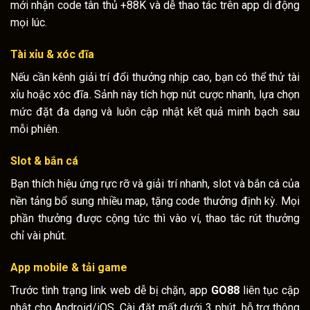
mới nhận code tân thủ +88K và dễ thao tác trên app di động
mọi lúc.
Tài xỉu & xóc đĩa
Nếu cần kênh giải trí đổi thưởng nhịp cao, bạn có thể thử tài
xỉu hoặc xóc đĩa. Sảnh này tích hợp nút cược nhanh, lựa chọn
mức đặt đa dạng và luôn cập nhật kết quả minh bạch sau
mỗi phiên.
Slot & bắn cá
Bạn thích hiệu ứng rực rỡ và giải trí nhanh, slot và bắn cá của
nền tảng bổ sung nhiều map, tặng code thưởng định kỳ. Mọi
phần thưởng được cộng tức thì vào ví, thao tác rút thưởng
chỉ vài phút.
App mobile & tải game
Trước tình trạng link web dễ bị chặn, app
GO88
liên tục cập
nhật cho Android/iOS. Cài đặt mất dưới 3 phút, hỗ trợ thông