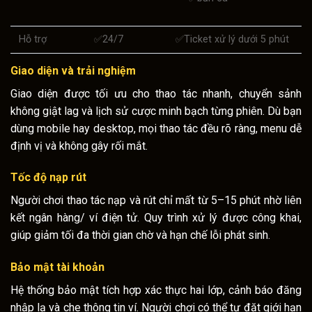
Hỗ trợ
✅
24/7
✅
Ticket xử lý dưới 5 phút
Giao diện và trải nghiệm
Giao diện được tối ưu cho thao tác nhanh, chuyển sảnh
không giật lag và lịch sử cược minh bạch từng phiên. Dù bạn
dùng mobile hay desktop, mọi thao tác đều rõ ràng, menu dễ
định vị và không gây rối mắt.
Tốc độ nạp rút
Người chơi thao tác nạp và rút chỉ mất từ 5–15 phút nhờ liên
kết ngân hàng/ ví điện tử. Quy trình xử lý được công khai,
giúp giảm tối đa thời gian chờ và hạn chế lỗi phát sinh.
Bảo mật tài khoản
Hệ thống bảo mật tích hợp xác thực hai lớp, cảnh báo đăng
nhập lạ và che thông tin ví. Người chơi có thể tự đặt giới hạn