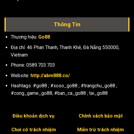
Thông Tin
Thương hiệu:
Go88
Địa chỉ: 46 Phan Thanh, Thanh Khê, Đà Nẵng 550000,
Vietnam
Phone: 0589.703.703
Website:
http://abm888.co/
Hashtags: #go88 ; #xoso_go88 ; #trangchu_go88 ;
#cong_game_go88; #ban_ca_go88 ; tai_go88
Điều khoản dịch vụ
Chính sách bảo mật
Chơi có trách nhiệm
Miễn trừ trách nhiệm