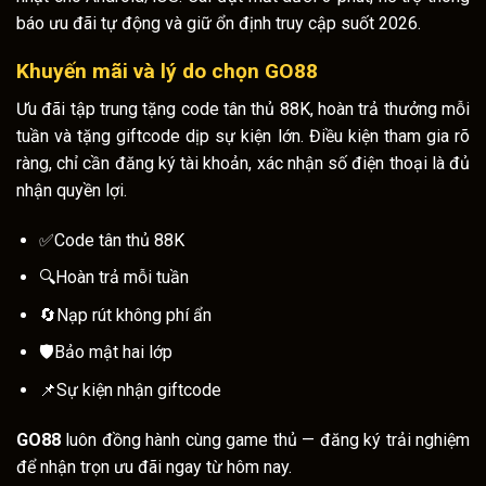
báo ưu đãi tự động và giữ ổn định truy cập suốt 2026.
Khuyến mãi và lý do chọn
GO88
Ưu đãi tập trung tặng code tân thủ 88K, hoàn trả thưởng mỗi
tuần và tặng giftcode dịp sự kiện lớn. Điều kiện tham gia rõ
ràng, chỉ cần đăng ký tài khoản, xác nhận số điện thoại là đủ
nhận quyền lợi.
✅
Code tân thủ 88K
🔍
Hoàn trả mỗi tuần
🔄
Nạp rút không phí ẩn
🛡️
Bảo mật hai lớp
📌
Sự kiện nhận giftcode
GO88
luôn đồng hành cùng game thủ — đăng ký trải nghiệm
để nhận trọn ưu đãi ngay từ hôm nay.