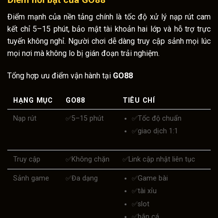
Điểm mạnh của nền tảng chính là tốc độ xử lý nạp rút cam
kết chỉ 5–15 phút, bảo mật tài khoản hai lớp và hỗ trợ trực
tuyến không nghỉ. Người chơi dễ dàng truy cập sảnh mọi lúc
mọi nơi mà không lo bị gián đoạn trải nghiệm.
Tổng hợp ưu điểm vận hành tại
GO88
HẠNG MỤC
GO88
TIÊU CHÍ
Nạp rút
✅
5–15 phút
✅
Tốc độ chuẩn
✅
giao dịch 1:1
Truy cập
✅
Không chặn
✅
Link cập nhật liên tục
Sảnh game
✅
Đa dạng
✅
Game bài
✅
tài xỉu
✅
slot
✅
bắn cá