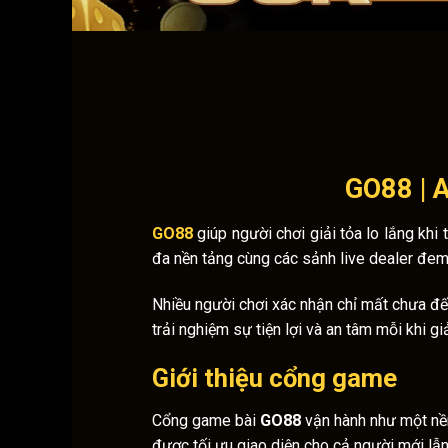
GO88
| 
GO88
giúp người chơi giải tỏa lo lắng kh
đa nền tảng cùng các sảnh live dealer đem 
Nhiều người chơi xác nhận chỉ mất chưa đế
trải nghiệm sự tiện lợi và an tâm mỗi khi giải
Giới thiệu cổng game
Cổng game bài
GO88
vận hành như một nền 
được tối ưu giao diện cho cả người mới lẫn