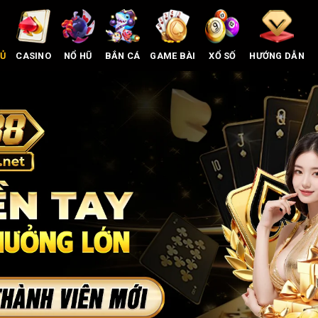
HỦ
CASINO
NỔ HŨ
BẮN CÁ
GAME BÀI
XỔ SỐ
HƯỚNG DẪN