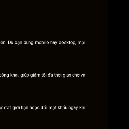
hiên. Dù bạn dùng mobile hay desktop, mọi
công khai, giúp giảm tối đa thời gian chờ và
tự đặt giới hạn hoặc đổi mật khẩu ngay khi