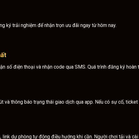
 ký trải nghiệm để nhận trọn ưu đãi ngay từ hôm nay.
ất
nhận số điện thoại và nhận code qua SMS. Quá trình đăng ký hoàn tấ
út và thông báo trạng thái giao dịch qua app. Nếu có sự cố, ticke
link dự phòng tự động điều hướng khi cần. Người chơi tải và cài 