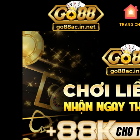
Skip
to
content
TRANG C