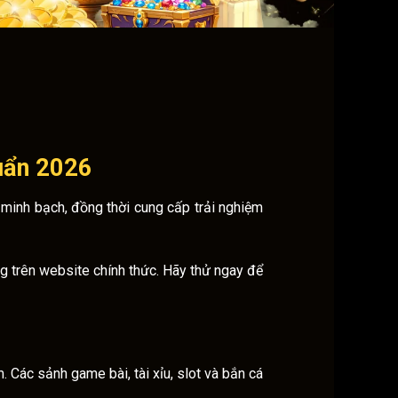
huẩn 2026
 minh bạch, đồng thời cung cấp trải nghiệm
g trên website chính thức. Hãy thử ngay để
. Các sảnh game bài, tài xỉu, slot và bắn cá