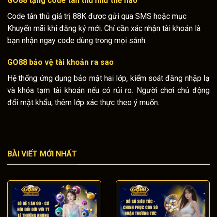
GO88
tặng code tân thủ như thế nào
Code tân thủ giá trị 88K được gửi qua SMS hoặc mục
Khuyến mãi khi đăng ký mới. Chỉ cần xác nhận tài khoản là
bạn nhận ngay code dùng trong mọi sảnh.
GO88
bảo vệ tài khoản ra sao
Hệ thống ứng dụng bảo mật hai lớp, kiểm soát đăng nhập lạ
và khóa tạm tài khoản nếu có rủi ro. Người chơi chủ động
đổi mật khẩu, thêm lớp xác thực theo ý muốn.
BÀI VIẾT MỚI NHẤT