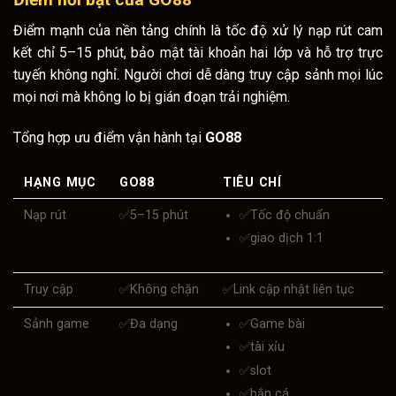
Điểm mạnh của nền tảng chính là tốc độ xử lý nạp rút cam
kết chỉ 5–15 phút, bảo mật tài khoản hai lớp và hỗ trợ trực
tuyến không nghỉ. Người chơi dễ dàng truy cập sảnh mọi lúc
mọi nơi mà không lo bị gián đoạn trải nghiệm.
Tổng hợp ưu điểm vận hành tại
GO88
HẠNG MỤC
GO88
TIÊU CHÍ
Nạp rút
✅
5–15 phút
✅
Tốc độ chuẩn
✅
giao dịch 1:1
Truy cập
✅
Không chặn
✅
Link cập nhật liên tục
Sảnh game
✅
Đa dạng
✅
Game bài
✅
tài xỉu
✅
slot
✅
bắn cá