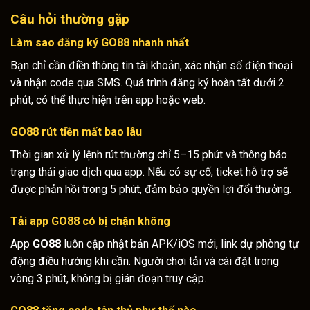
Câu hỏi thường gặp
Làm sao đăng ký
GO88
nhanh nhất
Bạn chỉ cần điền thông tin tài khoản, xác nhận số điện thoại
và nhận code qua SMS. Quá trình đăng ký hoàn tất dưới 2
phút, có thể thực hiện trên app hoặc web.
GO88
rút tiền mất bao lâu
Thời gian xử lý lệnh rút thường chỉ 5–15 phút và thông báo
trạng thái giao dịch qua app. Nếu có sự cố, ticket hỗ trợ sẽ
được phản hồi trong 5 phút, đảm bảo quyền lợi đổi thưởng.
Tải app
GO88
có bị chặn không
App
GO88
luôn cập nhật bản APK/iOS mới, link dự phòng tự
động điều hướng khi cần. Người chơi tải và cài đặt trong
vòng 3 phút, không bị gián đoạn truy cập.