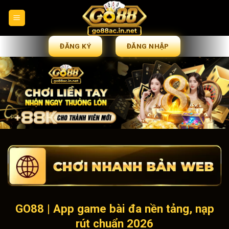
Skip
to
content
ĐĂNG KÝ
ĐĂNG NHẬP
GO88
| App game bài đa nền tảng, nạp
rút chuẩn 2026