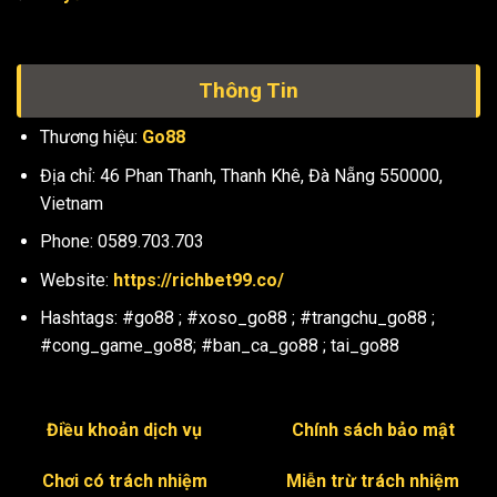
Thông Tin
Thương hiệu:
Go88
Địa chỉ: 46 Phan Thanh, Thanh Khê, Đà Nẵng 550000,
Vietnam
Phone: 0589.703.703
Website:
https://richbet99.co/
Hashtags: #go88 ; #xoso_go88 ; #trangchu_go88 ;
#cong_game_go88; #ban_ca_go88 ; tai_go88
Điều khoản dịch vụ
Chính sách bảo mật
Chơi có trách nhiệm
Miễn trừ trách nhiệm