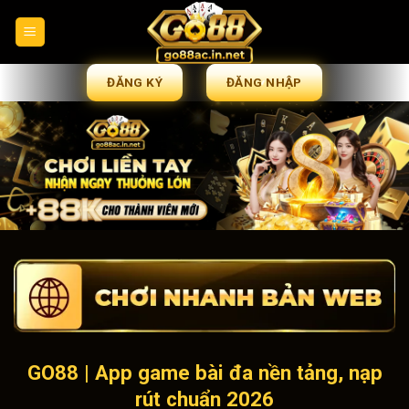
Skip
to
content
ĐĂNG KÝ
ĐĂNG NHẬP
GO88
| App game bài đa nền tảng, nạp
rút chuẩn 2026