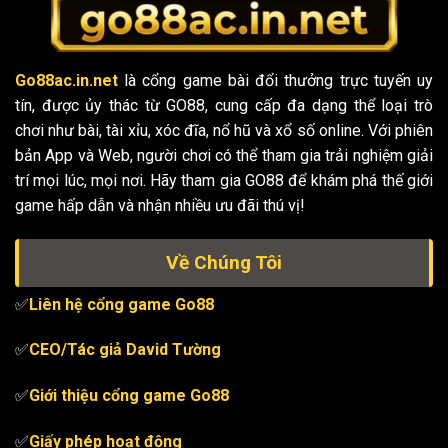
Go88ac.in.net
là cổng game bài đổi thưởng trực tuyến uy
tín, được ủy thác từ GO88, cung cấp đa dạng thể loại trò
chơi như bài, tài xỉu, xóc đĩa, nổ hũ và xổ số online. Với phiên
bản App và Web, người chơi có thể tham gia trải nghiệm giải
trí mọi lúc, mọi nơi. Hãy tham gia GO88 để khám phá thế giới
game hấp dẫn và nhận nhiều ưu đãi thú vị!
Về Chúng Tôi
✅
Liên hệ cổng game
Go88
✅
CEO/
Tác giả David Tường
✅
Giới thiệu cổng game
Go88
✅
Giấy phép hoạt động