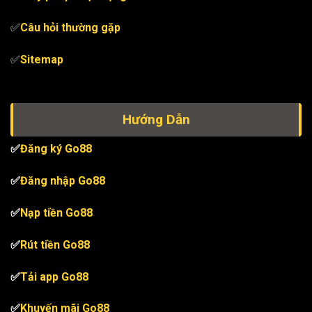
✅
Câu hỏi thường gặp
✅
Sitemap
Hướng Dẫn
✅
Đăng ký Go88
✅
Đăng nhập Go88
✅
Nạp tiền Go88
✅
Rút tiền Go88
✅
Tải app Go88
✅
Khuyến mãi Go88