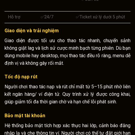
Hỗ trợ
✅
24/7
✅
Ticket xử lý dưới 5 phút
Giao diện và trải nghiệm
Giao diện được tối ưu cho thao tác nhanh, chuyển sảnh
không giật lag và lịch sử cược minh bạch từng phiên. Dù bạn
dùng mobile hay desktop, mọi thao tác đều rõ ràng, menu dễ
định vị và không gây rối mắt.
Tốc độ nạp rút
Người chơi thao tác nạp và rút chỉ mất từ 5–15 phút nhờ liên
kết ngân hàng/ ví điện tử. Quy trình xử lý được công khai,
giúp giảm tối đa thời gian chờ và hạn chế lỗi phát sinh.
Bảo mật tài khoản
Hệ thống bảo mật tích hợp xác thực hai lớp, cảnh báo đăng
nhập lạ và che thông tin ví. Người chơi có thể tự đặt giới hạn