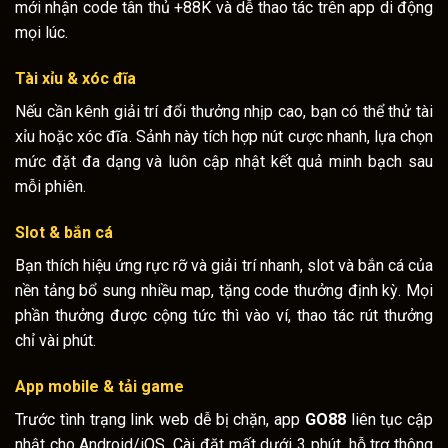
mới nhận code tân thủ +88K và dễ thao tác trên app di động
mọi lúc.
Tài xỉu & xóc đĩa
Nếu cần kênh giải trí đổi thưởng nhịp cao, bạn có thể thử tài
xỉu hoặc xóc đĩa. Sảnh này tích hợp nút cược nhanh, lựa chọn
mức đặt đa dạng và luôn cập nhật kết quả minh bạch sau
mỗi phiên.
Slot & bắn cá
Bạn thích hiệu ứng rực rỡ và giải trí nhanh, slot và bắn cá của
nền tảng bổ sung nhiều map, tặng code thưởng định kỳ. Mọi
phần thưởng được cộng tức thì vào ví, thao tác rút thưởng
chỉ vài phút.
App mobile & tải game
Trước tình trạng link web dễ bị chặn, app
GO88
liên tục cập
nhật cho Android/iOS. Cài đặt mất dưới 3 phút, hỗ trợ thông