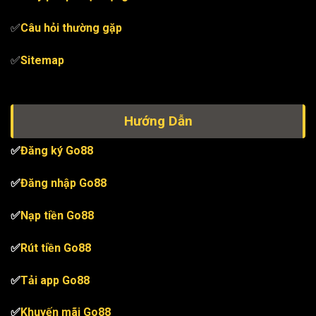
✅
Câu hỏi thường gặp
✅
Sitemap
Hướng Dẫn
✅
Đăng ký Go88
✅
Đăng nhập Go88
✅
Nạp tiền Go88
✅
Rút tiền Go88
✅
Tải app Go88
✅
Khuyến mãi Go88