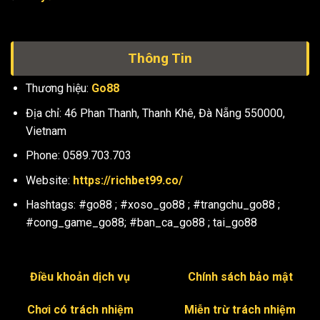
Thông Tin
Thương hiệu:
Go88
Địa chỉ: 46 Phan Thanh, Thanh Khê, Đà Nẵng 550000,
Vietnam
Phone: 0589.703.703
Website:
https://richbet99.co/
Hashtags: #go88 ; #xoso_go88 ; #trangchu_go88 ;
#cong_game_go88; #ban_ca_go88 ; tai_go88
Điều khoản dịch vụ
Chính sách bảo mật
Chơi có trách nhiệm
Miễn trừ trách nhiệm