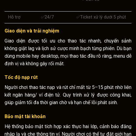
Hỗ trợ
✅
24/7
✅
Ticket xử lý dưới 5 phút
Giao diện và trải nghiệm
Giao diện được tối ưu cho thao tác nhanh, chuyển sảnh
không giật lag và lịch sử cược minh bạch từng phiên. Dù bạn
dùng mobile hay desktop, mọi thao tác đều rõ ràng, menu dễ
định vị và không gây rối mắt.
Tốc độ nạp rút
Người chơi thao tác nạp và rút chỉ mất từ 5–15 phút nhờ liên
kết ngân hàng/ ví điện tử. Quy trình xử lý được công khai,
giúp giảm tối đa thời gian chờ và hạn chế lỗi phát sinh.
Bảo mật tài khoản
Hệ thống bảo mật tích hợp xác thực hai lớp, cảnh báo đăng
nhập lạ và che thông tin ví. Người chơi có thể tự đặt giới hạn