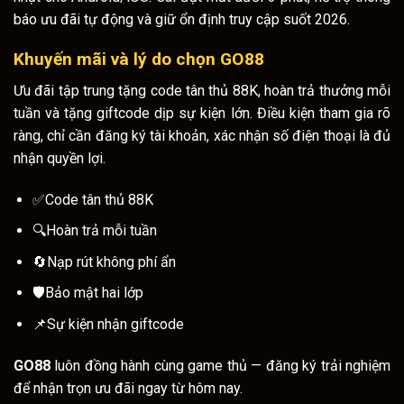
báo ưu đãi tự động và giữ ổn định truy cập suốt 2026.
Khuyến mãi và lý do chọn
GO88
Ưu đãi tập trung tặng code tân thủ 88K, hoàn trả thưởng mỗi
tuần và tặng giftcode dịp sự kiện lớn. Điều kiện tham gia rõ
ràng, chỉ cần đăng ký tài khoản, xác nhận số điện thoại là đủ
nhận quyền lợi.
✅
Code tân thủ 88K
🔍
Hoàn trả mỗi tuần
🔄
Nạp rút không phí ẩn
🛡️
Bảo mật hai lớp
📌
Sự kiện nhận giftcode
GO88
luôn đồng hành cùng game thủ — đăng ký trải nghiệm
để nhận trọn ưu đãi ngay từ hôm nay.