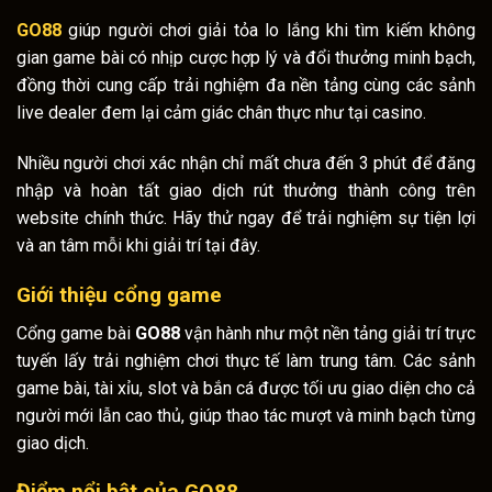
GO88
giúp người chơi giải tỏa lo lắng khi tìm kiếm không
gian game bài có nhịp cược hợp lý và đổi thưởng minh bạch,
đồng thời cung cấp trải nghiệm đa nền tảng cùng các sảnh
live dealer đem lại cảm giác chân thực như tại casino.
Nhiều người chơi xác nhận chỉ mất chưa đến 3 phút để đăng
nhập và hoàn tất giao dịch rút thưởng thành công trên
website chính thức. Hãy thử ngay để trải nghiệm sự tiện lợi
và an tâm mỗi khi giải trí tại đây.
Giới thiệu cổng game
Cổng game bài
GO88
vận hành như một nền tảng giải trí trực
tuyến lấy trải nghiệm chơi thực tế làm trung tâm. Các sảnh
game bài, tài xỉu, slot và bắn cá được tối ưu giao diện cho cả
người mới lẫn cao thủ, giúp thao tác mượt và minh bạch từng
giao dịch.
Điểm nổi bật của
GO88