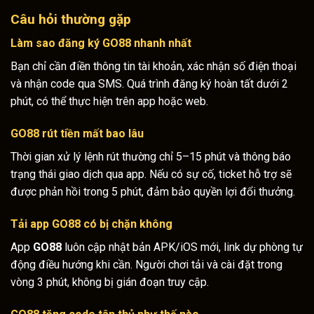
Câu hỏi thường gặp
Làm sao đăng ký
GO88
nhanh nhất
Bạn chỉ cần điền thông tin tài khoản, xác nhận số điện thoại
và nhận code qua SMS. Quá trình đăng ký hoàn tất dưới 2
phút, có thể thực hiện trên app hoặc web.
GO88
rút tiền mất bao lâu
Thời gian xử lý lệnh rút thường chỉ 5–15 phút và thông báo
trạng thái giao dịch qua app. Nếu có sự cố, ticket hỗ trợ sẽ
được phản hồi trong 5 phút, đảm bảo quyền lợi đổi thưởng.
Tải app
GO88
có bị chặn không
App
GO88
luôn cập nhật bản APK/iOS mới, link dự phòng tự
động điều hướng khi cần. Người chơi tải và cài đặt trong
vòng 3 phút, không bị gián đoạn truy cập.