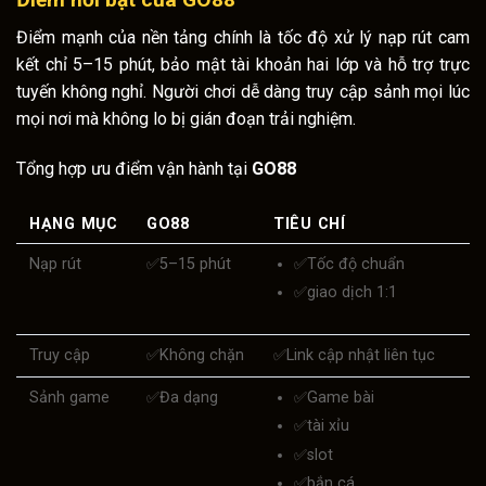
Điểm mạnh của nền tảng chính là tốc độ xử lý nạp rút cam
kết chỉ 5–15 phút, bảo mật tài khoản hai lớp và hỗ trợ trực
tuyến không nghỉ. Người chơi dễ dàng truy cập sảnh mọi lúc
mọi nơi mà không lo bị gián đoạn trải nghiệm.
Tổng hợp ưu điểm vận hành tại
GO88
HẠNG MỤC
GO88
TIÊU CHÍ
Nạp rút
✅
5–15 phút
✅
Tốc độ chuẩn
✅
giao dịch 1:1
Truy cập
✅
Không chặn
✅
Link cập nhật liên tục
Sảnh game
✅
Đa dạng
✅
Game bài
✅
tài xỉu
✅
slot
✅
bắn cá