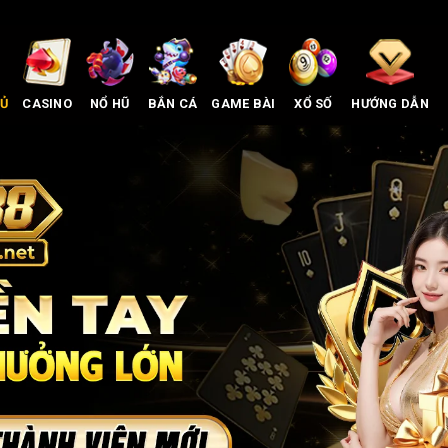
HỦ
CASINO
NỔ HŨ
BẮN CÁ
GAME BÀI
XỔ SỐ
HƯỚNG DẪN