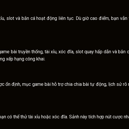
 xỉu, slot và bắn cá hoạt động liên tục. Dù giờ cao điểm, bạn v
game bài truyền thống, tài xỉu, xóc đĩa, slot quay hấp dẫn và bắ
bảng xếp hạng công khai.
c ổn định, mục game bài hỗ trợ chia chia bài tự động, lịch sử r
 bạn có thể thử tài xỉu hoặc xóc đĩa. Sảnh này tích hợp nút cược 