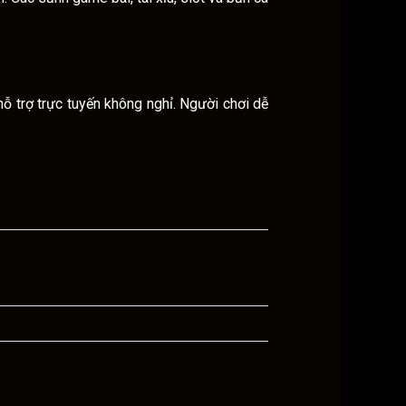
hỗ trợ trực tuyến không nghỉ. Người chơi dễ