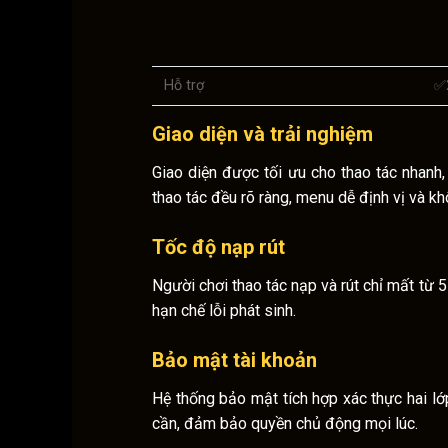
Hỗ trợ
✅
Giao diện và trải nghiệm
Giao diện được tối ưu cho thao tác nhanh
thao tác đều rõ ràng, menu dễ định vị và kh
Tốc độ nạp rút
Người chơi thao tác nạp và rút chỉ mất từ 5
hạn chế lỗi phát sinh.
Bảo mật tài khoản
Hệ thống bảo mật tích hợp xác thực hai lớ
cần, đảm bảo quyền chủ động mọi lúc.