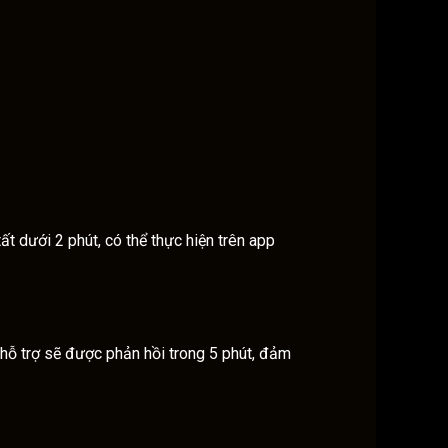
t dưới 2 phút, có thể thực hiện trên app
t hỗ trợ sẽ được phản hồi trong 5 phút, đảm