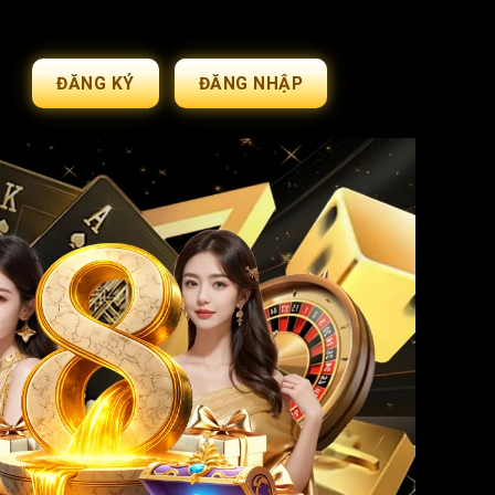
ĐĂNG KÝ
ĐĂNG NHẬP