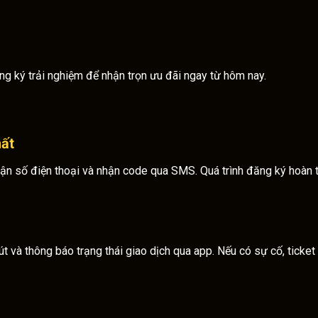
 ký trải nghiệm để nhận trọn ưu đãi ngay từ hôm nay.
ất
nhận số điện thoại và nhận code qua SMS. Quá trình đăng ký hoàn tấ
út và thông báo trạng thái giao dịch qua app. Nếu có sự cố, ticke