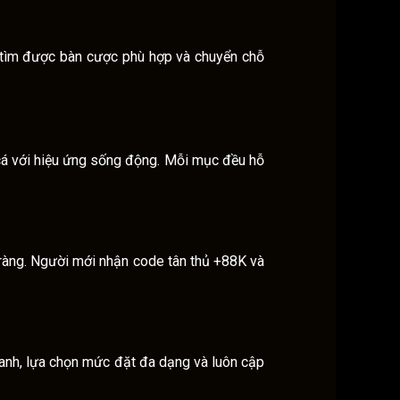
ẫn tìm được bàn cược phù hợp và chuyển chỗ
n cá với hiệu ứng sống động. Mỗi mục đều hỗ
õ ràng. Người mới nhận code tân thủ +88K và
nhanh, lựa chọn mức đặt đa dạng và luôn cập