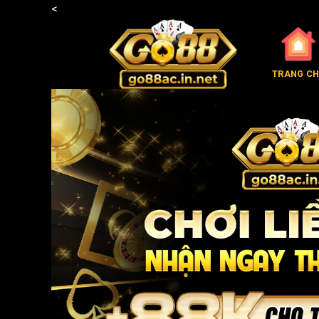
<
Skip
to
content
TRANG C