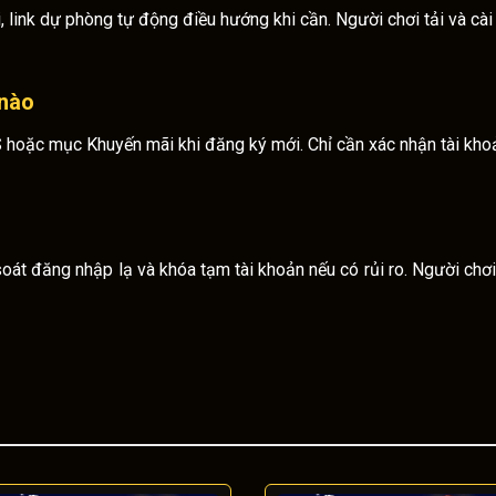
link dự phòng tự động điều hướng khi cần. Người chơi tải và cài 
 nào
 hoặc mục Khuyến mãi khi đăng ký mới. Chỉ cần xác nhận tài kho
oát đăng nhập lạ và khóa tạm tài khoản nếu có rủi ro. Người chơ