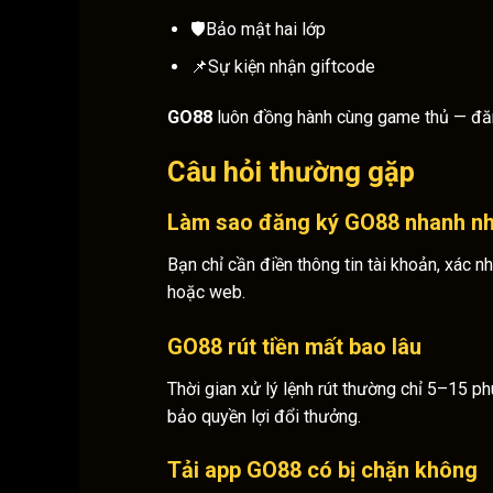
🛡️
Bảo mật hai lớp
📌
Sự kiện nhận giftcode
GO88
luôn đồng hành cùng game thủ — đăng
Câu hỏi thường gặp
Làm sao đăng ký
GO88
nhanh nh
Bạn chỉ cần điền thông tin tài khoản, xác 
hoặc web.
GO88
rút tiền mất bao lâu
Thời gian xử lý lệnh rút thường chỉ 5–15 ph
bảo quyền lợi đổi thưởng.
Tải app
GO88
có bị chặn không