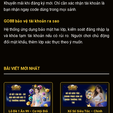
Khuyến mãi khi đăng ký mới. Chỉ cần xác nhận tài khoản là
bạn nhận ngay code dùng trong mọi sảnh.
GO88
bảo vệ tài khoản ra sao
Hệ thống ứng dụng bảo mật hai lớp, kiểm soát đăng nhập lạ
và khóa tạm tài khoản nếu có rủi ro. Người chơi chủ động
đổi mật khẩu, thêm lớp xác thực theo ý muốn.
BÀI VIẾT MỚI NHẤT
Lô Đề 1 Ăn 99 – Cơ Hội Đổi
Xổ Số Siêu Tốc – Chinh