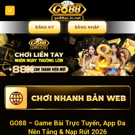
Skip
to
content
ĐĂNG KÝ
ĐĂNG NHẬP
GO88
– Game Bài Trực Tuyến, App Đa
Nền Tảng & Nạp Rút 2026