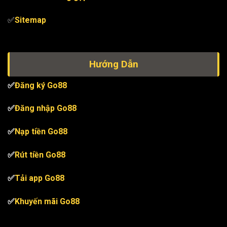
✅
Sitemap
Hướng Dẫn
✅
Đăng ký Go88
✅
Đăng nhập Go88
✅
Nạp tiền Go88
✅
Rút tiền Go88
✅
Tải app Go88
✅
Khuyến mãi Go88