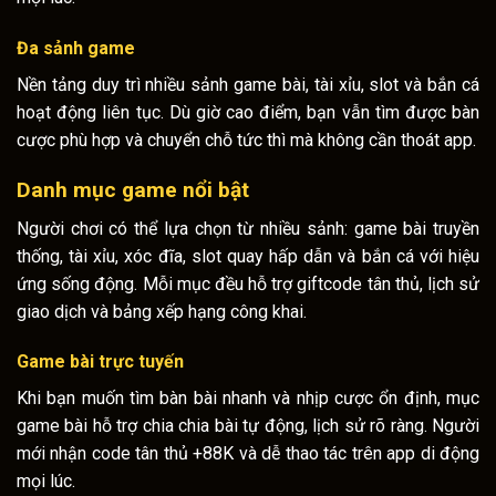
Đa sảnh game
Nền tảng duy trì nhiều sảnh game bài, tài xỉu, slot và bắn cá
hoạt động liên tục. Dù giờ cao điểm, bạn vẫn tìm được bàn
cược phù hợp và chuyển chỗ tức thì mà không cần thoát app.
Danh mục game nổi bật
Người chơi có thể lựa chọn từ nhiều sảnh: game bài truyền
thống, tài xỉu, xóc đĩa, slot quay hấp dẫn và bắn cá với hiệu
ứng sống động. Mỗi mục đều hỗ trợ giftcode tân thủ, lịch sử
giao dịch và bảng xếp hạng công khai.
Game bài trực tuyến
Khi bạn muốn tìm bàn bài nhanh và nhịp cược ổn định, mục
game bài hỗ trợ chia chia bài tự động, lịch sử rõ ràng. Người
mới nhận code tân thủ +88K và dễ thao tác trên app di động
mọi lúc.