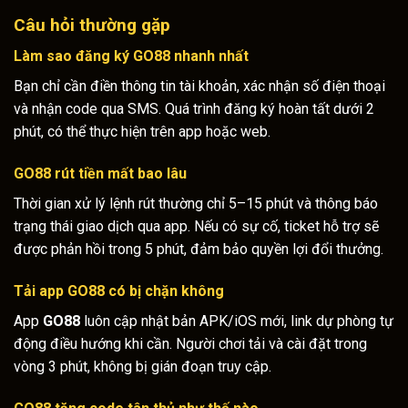
Câu hỏi thường gặp
Làm sao đăng ký
GO88
nhanh nhất
Bạn chỉ cần điền thông tin tài khoản, xác nhận số điện thoại
và nhận code qua SMS. Quá trình đăng ký hoàn tất dưới 2
phút, có thể thực hiện trên app hoặc web.
GO88
rút tiền mất bao lâu
Thời gian xử lý lệnh rút thường chỉ 5–15 phút và thông báo
trạng thái giao dịch qua app. Nếu có sự cố, ticket hỗ trợ sẽ
được phản hồi trong 5 phút, đảm bảo quyền lợi đổi thưởng.
Tải app
GO88
có bị chặn không
App
GO88
luôn cập nhật bản APK/iOS mới, link dự phòng tự
động điều hướng khi cần. Người chơi tải và cài đặt trong
vòng 3 phút, không bị gián đoạn truy cập.