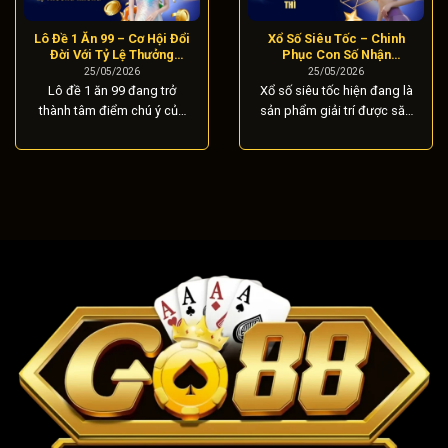
Lô Đề 1 Ăn 99 – Cơ Hội Đổi
Xổ Số Siêu Tốc – Chinh
Đời Với Tỷ Lệ Thưởng
Phục Con Số Nhận
Khủng
Thưởng Tức Thì
25/05/2026
25/05/2026
Lô đề 1 ăn 99 đang trở
Xổ số siêu tốc hiện đang là
thành tâm điểm chú ý của
sản phẩm giải trí được săn
cộng đồng ngư thủ số học
đón nhất tại các cổng
nhờ mức trả thưởng [...]
game trực tuyến nhờ tốc [...]