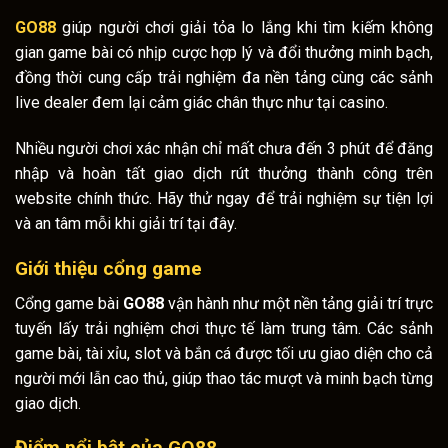
GO88
giúp người chơi giải tỏa lo lắng khi tìm kiếm không
gian game bài có nhịp cược hợp lý và đổi thưởng minh bạch,
đồng thời cung cấp trải nghiệm đa nền tảng cùng các sảnh
live dealer đem lại cảm giác chân thực như tại casino.
Nhiều người chơi xác nhận chỉ mất chưa đến 3 phút để đăng
nhập và hoàn tất giao dịch rút thưởng thành công trên
website chính thức. Hãy thử ngay để trải nghiệm sự tiện lợi
và an tâm mỗi khi giải trí tại đây.
Giới thiệu cổng game
Cổng game bài
GO88
vận hành như một nền tảng giải trí trực
tuyến lấy trải nghiệm chơi thực tế làm trung tâm. Các sảnh
game bài, tài xỉu, slot và bắn cá được tối ưu giao diện cho cả
người mới lẫn cao thủ, giúp thao tác mượt và minh bạch từng
giao dịch.
Điểm nổi bật của
GO88