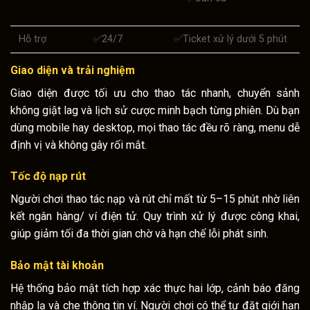
Hỗ trợ
✅
24/7
✅
Ticket xử lý dưới 5 phút
Giao diện và trải nghiệm
Giao diện được tối ưu cho thao tác nhanh, chuyển sảnh
không giật lag và lịch sử cược minh bạch từng phiên. Dù bạn
dùng mobile hay desktop, mọi thao tác đều rõ ràng, menu dễ
định vị và không gây rối mắt.
Tốc độ nạp rút
Người chơi thao tác nạp và rút chỉ mất từ 5–15 phút nhờ liên
kết ngân hàng/ ví điện tử. Quy trình xử lý được công khai,
giúp giảm tối đa thời gian chờ và hạn chế lỗi phát sinh.
Bảo mật tài khoản
Hệ thống bảo mật tích hợp xác thực hai lớp, cảnh báo đăng
nhập lạ và che thông tin ví. Người chơi có thể tự đặt giới hạn