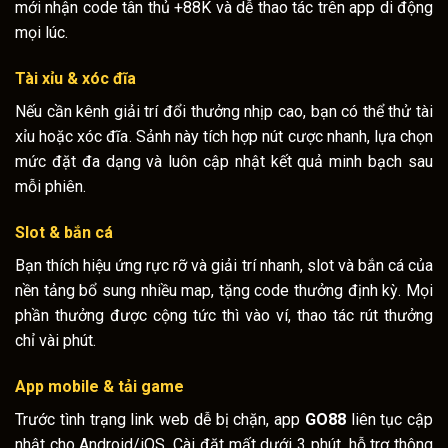
mới nhận code tân thủ +88K và dễ thao tác trên app di động
mọi lúc.
Tài xỉu & xóc đĩa
Nếu cần kênh giải trí đổi thưởng nhịp cao, bạn có thể thử tài
xỉu hoặc xóc đĩa. Sảnh này tích hợp nút cược nhanh, lựa chọn
mức đặt đa dạng và luôn cập nhật kết quả minh bạch sau
mỗi phiên.
Slot & bắn cá
Bạn thích hiệu ứng rực rỡ và giải trí nhanh, slot và bắn cá của
nền tảng bổ sung nhiều map, tặng code thưởng định kỳ. Mọi
phần thưởng được cộng tức thì vào ví, thao tác rút thưởng
chỉ vài phút.
App mobile & tải game
Trước tình trạng link web dễ bị chặn, app
GO88
liên tục cập
nhật cho Android/iOS. Cài đặt mất dưới 3 phút, hỗ trợ thông