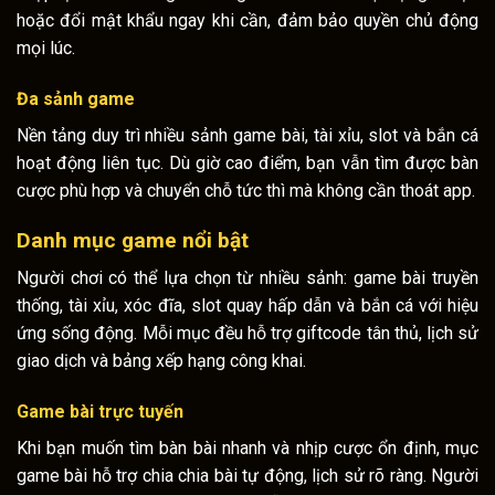
hoặc đổi mật khẩu ngay khi cần, đảm bảo quyền chủ động
mọi lúc.
Đa sảnh game
Nền tảng duy trì nhiều sảnh game bài, tài xỉu, slot và bắn cá
hoạt động liên tục. Dù giờ cao điểm, bạn vẫn tìm được bàn
cược phù hợp và chuyển chỗ tức thì mà không cần thoát app.
Danh mục game nổi bật
Người chơi có thể lựa chọn từ nhiều sảnh: game bài truyền
thống, tài xỉu, xóc đĩa, slot quay hấp dẫn và bắn cá với hiệu
ứng sống động. Mỗi mục đều hỗ trợ giftcode tân thủ, lịch sử
giao dịch và bảng xếp hạng công khai.
Game bài trực tuyến
Khi bạn muốn tìm bàn bài nhanh và nhịp cược ổn định, mục
game bài hỗ trợ chia chia bài tự động, lịch sử rõ ràng. Người