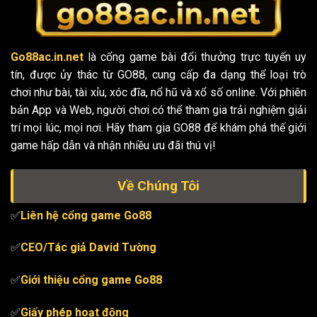
Go88ac.in.net
là cổng game bài đổi thưởng trực tuyến uy
tín, được ủy thác từ GO88, cung cấp đa dạng thể loại trò
chơi như bài, tài xỉu, xóc đĩa, nổ hũ và xổ số online. Với phiên
bản App và Web, người chơi có thể tham gia trải nghiệm giải
trí mọi lúc, mọi nơi. Hãy tham gia GO88 để khám phá thế giới
game hấp dẫn và nhận nhiều ưu đãi thú vị!
Về Chúng Tôi
✅
Liên hệ cổng game
Go88
✅
CEO/
Tác giả David Tường
✅
Giới thiệu cổng game
Go88
✅
Giấy phép hoạt động