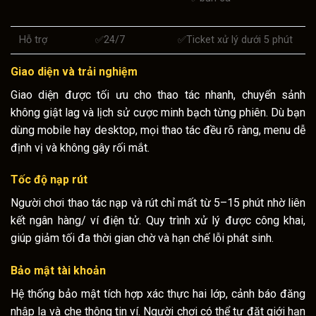
Hỗ trợ
✅
24/7
✅
Ticket xử lý dưới 5 phút
Giao diện và trải nghiệm
Giao diện được tối ưu cho thao tác nhanh, chuyển sảnh
không giật lag và lịch sử cược minh bạch từng phiên. Dù bạn
dùng mobile hay desktop, mọi thao tác đều rõ ràng, menu dễ
định vị và không gây rối mắt.
Tốc độ nạp rút
Người chơi thao tác nạp và rút chỉ mất từ 5–15 phút nhờ liên
kết ngân hàng/ ví điện tử. Quy trình xử lý được công khai,
giúp giảm tối đa thời gian chờ và hạn chế lỗi phát sinh.
Bảo mật tài khoản
Hệ thống bảo mật tích hợp xác thực hai lớp, cảnh báo đăng
nhập lạ và che thông tin ví. Người chơi có thể tự đặt giới hạn