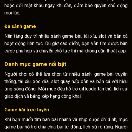
hoặc đổi mật khẩu ngay khi cần, đảm bảo quyền chủ động
mọi lúc.
Đa sảnh game
Nền tảng duy trì nhiều sảnh game bài, tài xỉu, slot và bắn cá
hoạt động liên tục. Dù giờ cao điểm, bạn vẫn tìm được bàn
cược phù hợp và chuyển chỗ tức thì mà không cần thoát app.
Danh mục game nổi bật
Người chơi có thể lựa chọn từ nhiều sảnh: game bài truyền
thống, tài xỉu, xóc đĩa, slot quay hấp dẫn và bắn cá với hiệu
ứng sống động. Mỗi mục đều hỗ trợ giftcode tân thủ, lịch sử
giao dịch và bảng xếp hạng công khai.
Game bài trực tuyến
Khi bạn muốn tìm bàn bài nhanh và nhịp cược ổn định, mục
game bài hỗ trợ chia chia bài tự động, lịch sử rõ ràng. Người