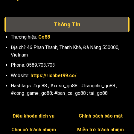
Thông Tin
Thương hiệu:
Go88
Địa chỉ: 46 Phan Thanh, Thanh Khê, Đà Nẵng 550000,
Vietnam
Phone: 0589.703.703
Website:
https://richbet99.co/
Hashtags: #go88 ; #xoso_go88 ; #trangchu_go88 ;
#cong_game_go88; #ban_ca_go88 ; tai_go88
Điều khoản dịch vụ
Chính sách bảo mật
Chơi có trách nhiệm
Miễn trừ trách nhiệm