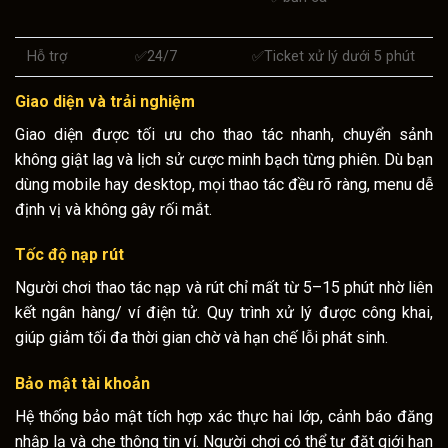
Hỗ trợ
✅
24/7
✅
Ticket xử lý dưới 5 phút
Giao diện và trải nghiệm
Giao diện được tối ưu cho thao tác nhanh, chuyển sảnh
không giật lag và lịch sử cược minh bạch từng phiên. Dù bạn
dùng mobile hay desktop, mọi thao tác đều rõ ràng, menu dễ
định vị và không gây rối mắt.
Tốc độ nạp rút
Người chơi thao tác nạp và rút chỉ mất từ 5–15 phút nhờ liên
kết ngân hàng/ ví điện tử. Quy trình xử lý được công khai,
giúp giảm tối đa thời gian chờ và hạn chế lỗi phát sinh.
Bảo mật tài khoản
Hệ thống bảo mật tích hợp xác thực hai lớp, cảnh báo đăng
nhập lạ và che thông tin ví. Người chơi có thể tự đặt giới hạn