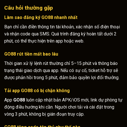
Câu hỏi thường gặp
Làm sao đăng ký
GO88
nhanh nhất
Bạn chỉ cần điền thông tin tài khoản, xác nhận số điện thoại
và nhận code qua SMS. Quá trình đăng ký hoàn tất dưới 2
phút, có thể thực hiện trên app hoặc web.
GO88
rút tiền mất bao lâu
Thời gian xử lý lệnh rút thường chỉ 5–15 phút và thông báo
trạng thái giao dịch qua app. Nếu có sự cố, ticket hỗ trợ sẽ
được phản hồi trong 5 phút, đảm bảo quyền lợi đổi thưởng.
Tải app
GO88
có bị chặn không
App
GO88
luôn cập nhật bản APK/iOS mới, link dự phòng tự
động điều hướng khi cần. Người chơi tải và cài đặt trong
vòng 3 phút, không bị gián đoạn truy cập.