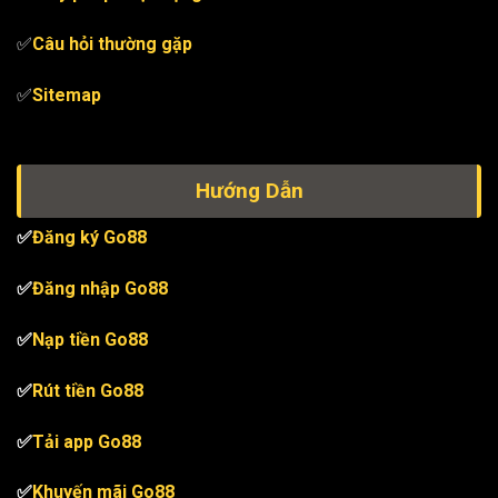
✅
Câu hỏi thường gặp
✅
Sitemap
Hướng Dẫn
✅
Đăng ký Go88
✅
Đăng nhập Go88
✅
Nạp tiền Go88
✅
Rút tiền Go88
✅
Tải app Go88
✅
Khuyến mãi Go88