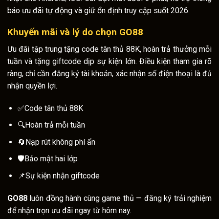
báo ưu đãi tự động và giữ ổn định truy cập suốt 2026.
Khuyến mãi và lý do chọn
GO88
Ưu đãi tập trung tặng code tân thủ 88K, hoàn trả thưởng mỗi
tuần và tặng giftcode dịp sự kiện lớn. Điều kiện tham gia rõ
ràng, chỉ cần đăng ký tài khoản, xác nhận số điện thoại là đủ
nhận quyền lợi.
✅
Code tân thủ 88K
🔍
Hoàn trả mỗi tuần
🔄
Nạp rút không phí ẩn
🛡️
Bảo mật hai lớp
📌
Sự kiện nhận giftcode
GO88
luôn đồng hành cùng game thủ — đăng ký trải nghiệm
để nhận trọn ưu đãi ngay từ hôm nay.