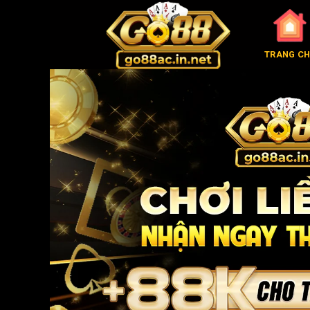
Skip
to
content
TRANG C