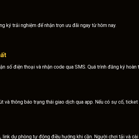
 ký trải nghiệm để nhận trọn ưu đãi ngay từ hôm nay.
ất
nhận số điện thoại và nhận code qua SMS. Quá trình đăng ký hoàn tấ
út và thông báo trạng thái giao dịch qua app. Nếu có sự cố, ticke
link dự phòng tự động điều hướng khi cần. Người chơi tải và cài 