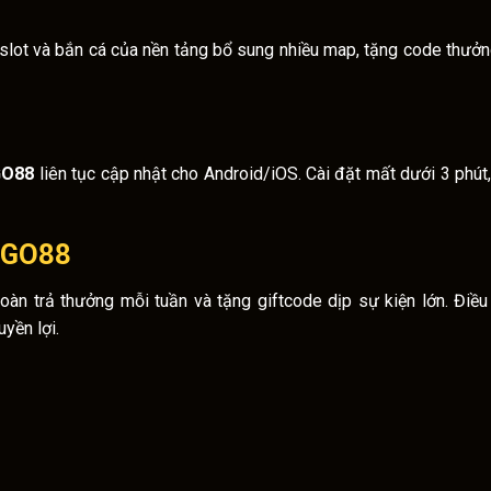
nh, slot và bắn cá của nền tảng bổ sung nhiều map, tặng code thư
GO88
liên tục cập nhật cho Android/iOS. Cài đặt mất dưới 3 phút,
GO88
oàn trả thưởng mỗi tuần và tặng giftcode dịp sự kiện lớn. Điều 
yền lợi.