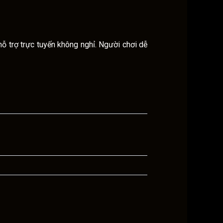
hỗ trợ trực tuyến không nghỉ. Người chơi dễ