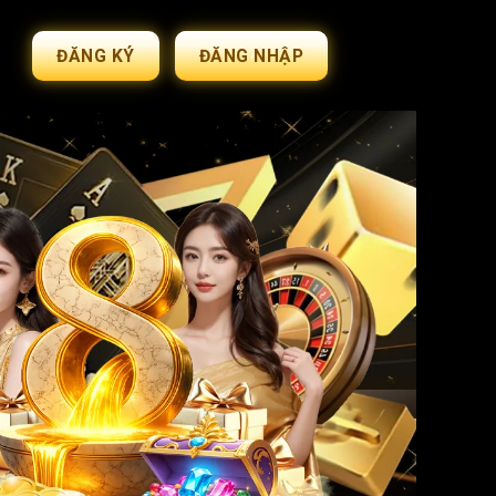
ĐĂNG KÝ
ĐĂNG NHẬP