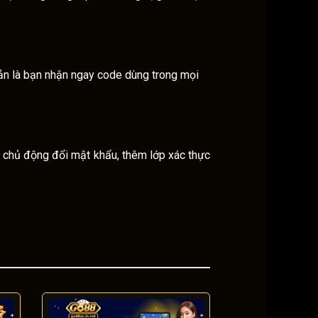
ản là bạn nhận ngay code dùng trong mọi
i chủ động đổi mật khẩu, thêm lớp xác thực