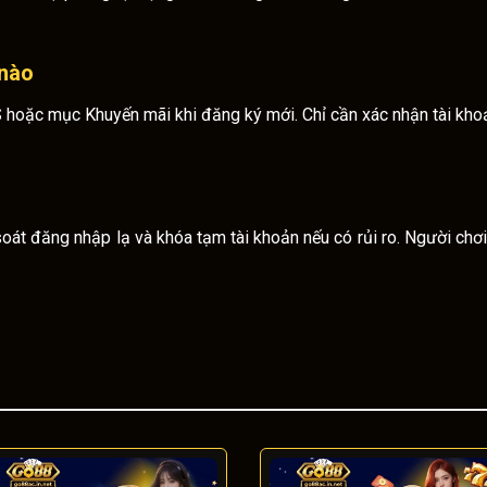
 nào
 hoặc mục Khuyến mãi khi đăng ký mới. Chỉ cần xác nhận tài kho
oát đăng nhập lạ và khóa tạm tài khoản nếu có rủi ro. Người chơ