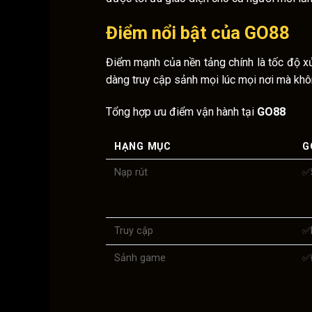
Điểm nổi bật của
GO88
Điểm mạnh của nền tảng chính là tốc độ xử 
dàng truy cập sảnh mọi lúc mọi nơi mà khôn
Tổng hợp ưu điểm vận hành tại
GO88
HẠNG MỤC
G
Nạp rút
✅
Truy cập
✅
Sảnh game
✅