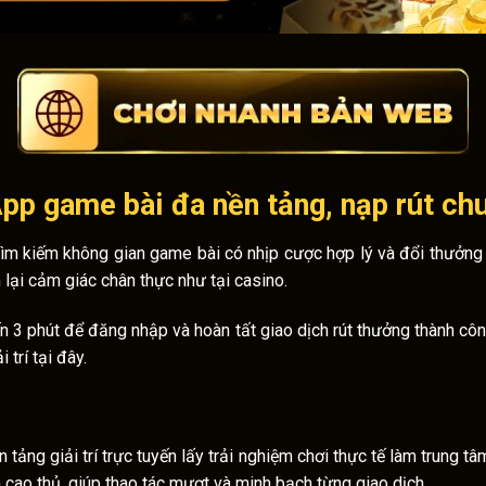
App game bài đa nền tảng, nạp rút c
i tìm kiếm không gian game bài có nhịp cược hợp lý và đổi thưởng
lại cảm giác chân thực như tại casino.
n 3 phút để đăng nhập và hoàn tất giao dịch rút thưởng thành côn
 trí tại đây.
tảng giải trí trực tuyến lấy trải nghiệm chơi thực tế làm trung tâm
 cao thủ, giúp thao tác mượt và minh bạch từng giao dịch.