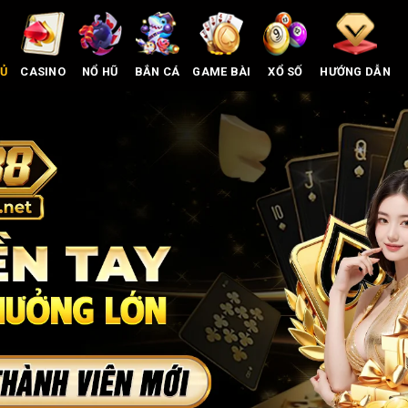
HỦ
CASINO
NỔ HŨ
BẮN CÁ
GAME BÀI
XỔ SỐ
HƯỚNG DẪN