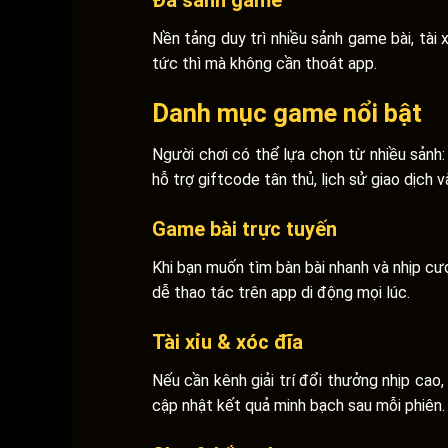
Nền tảng duy trì nhiều sảnh game bài, tài
tức thì mà không cần thoát app.
Danh mục game nổi bật
Người chơi có thể lựa chọn từ nhiều sảnh:
hỗ trợ giftcode tân thủ, lịch sử giao dịch 
Game bài trực tuyến
Khi bạn muốn tìm bàn bài nhanh và nhịp cượ
dễ thao tác trên app di động mọi lúc.
Tài xỉu & xóc đĩa
Nếu cần kênh giải trí đổi thưởng nhịp cao
cập nhật kết quả minh bạch sau mỗi phiên.