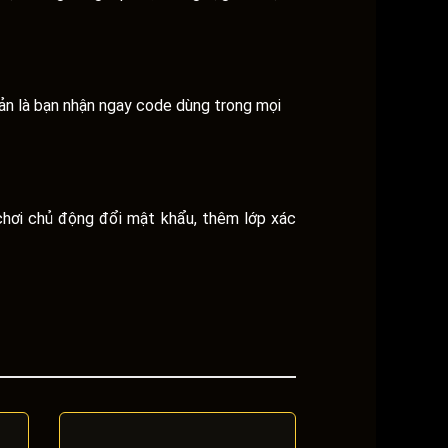
ản là bạn nhận ngay code dùng trong mọi
 chơi chủ động đổi mật khẩu, thêm lớp xác