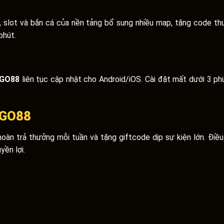
anh, slot và bắn cá của nền tảng bổ sung nhiều map, tặng code 
phút.
GO88
liên tục cập nhật cho Android/iOS. Cài đặt mất dưới 3 ph
GO88
oàn trả thưởng mỗi tuần và tặng giftcode dịp sự kiện lớn. Điều 
yền lợi.