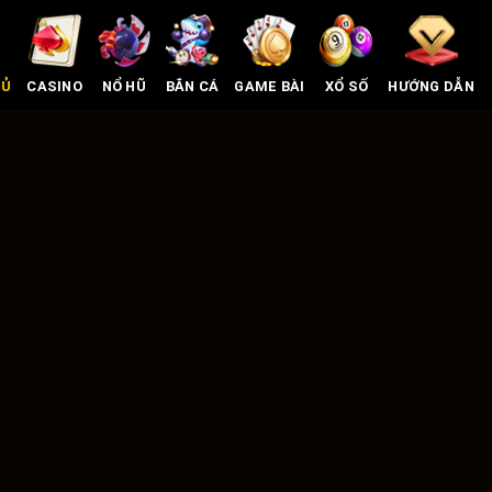
HỦ
CASINO
NỔ HŨ
BẮN CÁ
GAME BÀI
XỔ SỐ
HƯỚNG DẪN