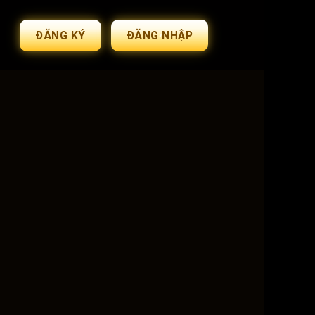
ĐĂNG KÝ
ĐĂNG NHẬP