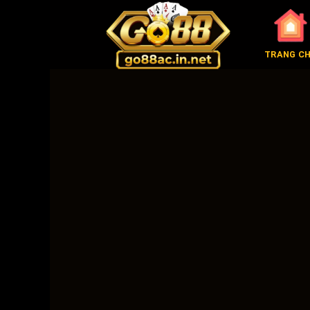
Skip
to
content
TRANG C