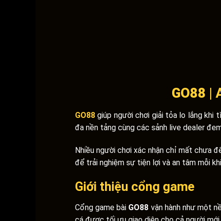
GO88
| 
GO88
giúp người chơi giải tỏa lo lắng kh
đa nền tảng cùng các sảnh live dealer đem
Nhiều người chơi xác nhận chỉ mất chưa đ
để trải nghiệm sự tiện lợi và an tâm mỗi khi g
Giới thiệu cổng game
Cổng game bài
GO88
vận hành như một nền 
cá được tối ưu giao diện cho cả người mới 