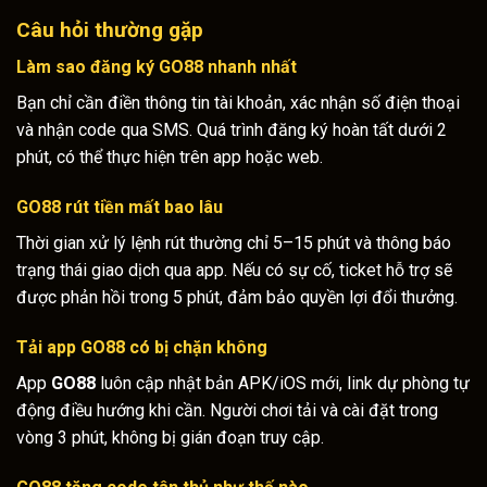
Câu hỏi thường gặp
Làm sao đăng ký
GO88
nhanh nhất
Bạn chỉ cần điền thông tin tài khoản, xác nhận số điện thoại
và nhận code qua SMS. Quá trình đăng ký hoàn tất dưới 2
phút, có thể thực hiện trên app hoặc web.
GO88
rút tiền mất bao lâu
Thời gian xử lý lệnh rút thường chỉ 5–15 phút và thông báo
trạng thái giao dịch qua app. Nếu có sự cố, ticket hỗ trợ sẽ
được phản hồi trong 5 phút, đảm bảo quyền lợi đổi thưởng.
Tải app
GO88
có bị chặn không
App
GO88
luôn cập nhật bản APK/iOS mới, link dự phòng tự
động điều hướng khi cần. Người chơi tải và cài đặt trong
vòng 3 phút, không bị gián đoạn truy cập.