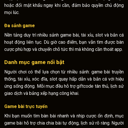
hoặc đổi mật khẩu ngay khi cần, đảm bảo quyền chủ động
mọi lúc.
Đa sảnh game
Nền tảng duy trì nhiều sảnh game bài, tài xỉu, slot và bắn cá
hoạt động liên tục. Dù giờ cao điểm, bạn vẫn tìm được bàn
cược phù hợp và chuyển chỗ tức thì mà không cần thoát app.
Danh mục game nổi bật
Người chơi có thể lựa chọn từ nhiều sảnh: game bài truyền
thống, tài xỉu, xóc đĩa, slot quay hấp dẫn và bắn cá với hiệu
ứng sống động. Mỗi mục đều hỗ trợ giftcode tân thủ, lịch sử
giao dịch và bảng xếp hạng công khai.
Game bài trực tuyến
Khi bạn muốn tìm bàn bài nhanh và nhịp cược ổn định, mục
game bài hỗ trợ chia chia bài tự động, lịch sử rõ ràng. Người