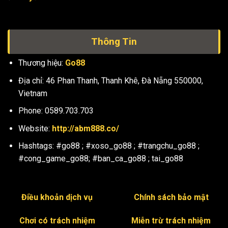
Thông Tin
Thương hiệu:
Go88
Địa chỉ: 46 Phan Thanh, Thanh Khê, Đà Nẵng 550000,
Vietnam
Phone: 0589.703.703
Website:
http://abm888.co/
Hashtags: #go88 ; #xoso_go88 ; #trangchu_go88 ;
#cong_game_go88; #ban_ca_go88 ; tai_go88
Điều khoản dịch vụ
Chính sách bảo mật
Chơi có trách nhiệm
Miễn trừ trách nhiệm