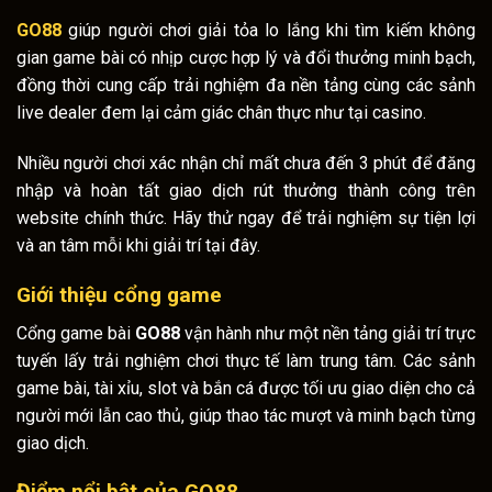
GO88
giúp người chơi giải tỏa lo lắng khi tìm kiếm không
gian game bài có nhịp cược hợp lý và đổi thưởng minh bạch,
đồng thời cung cấp trải nghiệm đa nền tảng cùng các sảnh
live dealer đem lại cảm giác chân thực như tại casino.
Nhiều người chơi xác nhận chỉ mất chưa đến 3 phút để đăng
nhập và hoàn tất giao dịch rút thưởng thành công trên
website chính thức. Hãy thử ngay để trải nghiệm sự tiện lợi
và an tâm mỗi khi giải trí tại đây.
Giới thiệu cổng game
Cổng game bài
GO88
vận hành như một nền tảng giải trí trực
tuyến lấy trải nghiệm chơi thực tế làm trung tâm. Các sảnh
game bài, tài xỉu, slot và bắn cá được tối ưu giao diện cho cả
người mới lẫn cao thủ, giúp thao tác mượt và minh bạch từng
giao dịch.
Điểm nổi bật của
GO88