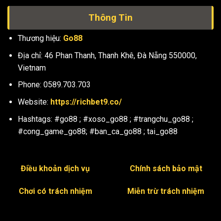
Thông Tin
Thương hiệu:
Go88
Địa chỉ: 46 Phan Thanh, Thanh Khê, Đà Nẵng 550000,
Vietnam
Phone: 0589.703.703
Website:
https://richbet9.co/
Hashtags: #go88 ; #xoso_go88 ; #trangchu_go88 ;
#cong_game_go88; #ban_ca_go88 ; tai_go88
Điều khoản dịch vụ
Chính sách bảo mật
Chơi có trách nhiệm
Miễn trừ trách nhiệm