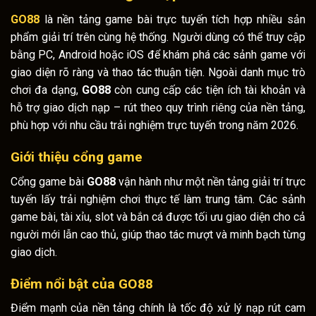
GO88
là nền tảng game bài trực tuyến tích hợp nhiều sản
phẩm giải trí trên cùng hệ thống. Người dùng có thể truy cập
bằng PC, Android hoặc iOS để khám phá các sảnh game với
giao diện rõ ràng và thao tác thuận tiện. Ngoài danh mục trò
chơi đa dạng,
GO88
còn cung cấp các tiện ích tài khoản và
hỗ trợ giao dịch nạp – rút theo quy trình riêng của nền tảng,
phù hợp với nhu cầu trải nghiệm trực tuyến trong năm 2026.
Giới thiệu cổng game
Cổng game bài
GO88
vận hành như một nền tảng giải trí trực
tuyến lấy trải nghiệm chơi thực tế làm trung tâm. Các sảnh
game bài, tài xỉu, slot và bắn cá được tối ưu giao diện cho cả
người mới lẫn cao thủ, giúp thao tác mượt và minh bạch từng
giao dịch.
Điểm nổi bật của
GO88
Điểm mạnh của nền tảng chính là tốc độ xử lý nạp rút cam