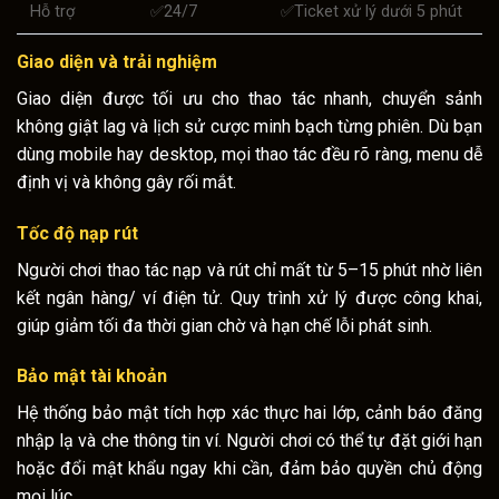
Hỗ trợ
✅
24/7
✅
Ticket xử lý dưới 5 phút
Giao diện và trải nghiệm
Giao diện được tối ưu cho thao tác nhanh, chuyển sảnh
không giật lag và lịch sử cược minh bạch từng phiên. Dù bạn
dùng mobile hay desktop, mọi thao tác đều rõ ràng, menu dễ
định vị và không gây rối mắt.
Tốc độ nạp rút
Người chơi thao tác nạp và rút chỉ mất từ 5–15 phút nhờ liên
kết ngân hàng/ ví điện tử. Quy trình xử lý được công khai,
giúp giảm tối đa thời gian chờ và hạn chế lỗi phát sinh.
Bảo mật tài khoản
Hệ thống bảo mật tích hợp xác thực hai lớp, cảnh báo đăng
nhập lạ và che thông tin ví. Người chơi có thể tự đặt giới hạn
hoặc đổi mật khẩu ngay khi cần, đảm bảo quyền chủ động
mọi lúc.