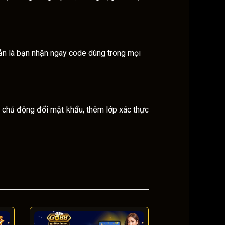
ản là bạn nhận ngay code dùng trong mọi
i chủ động đổi mật khẩu, thêm lớp xác thực