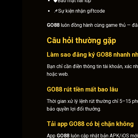
🛡️
Bảo mật hai lớp
📌
Sự kiện nhận giftcode
GO88
luôn đồng hành cùng game thủ — đăng
Câu hỏi thường gặp
Làm sao đăng ký
GO88
nhanh nh
Bạn chỉ cần điền thông tin tài khoản, xác 
hoặc web.
GO88
rút tiền mất bao lâu
Thời gian xử lý lệnh rút thường chỉ 5–15 ph
bảo quyền lợi đổi thưởng.
Tải app
GO88
có bị chặn không
App
GO88
luôn cập nhật bản APK/iOS mới, 