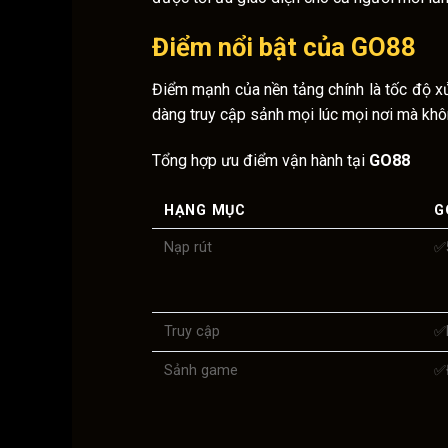
Điểm nổi bật của
GO88
Điểm mạnh của nền tảng chính là tốc độ xử 
dàng truy cập sảnh mọi lúc mọi nơi mà khôn
Tổng hợp ưu điểm vận hành tại
GO88
HẠNG MỤC
G
Nạp rút
✅
Truy cập
✅
Sảnh game
✅