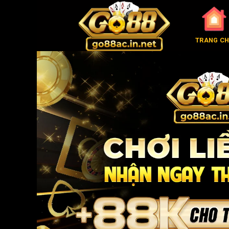
Skip
to
content
TRANG C