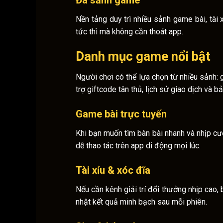
Nền tảng duy trì nhiều sảnh game bài, tài
tức thì mà không cần thoát app.
Danh mục game nổi bật
Người chơi có thể lựa chọn từ nhiều sảnh: 
trợ giftcode tân thủ, lịch sử giao dịch và 
Game bài trực tuyến
Khi bạn muốn tìm bàn bài nhanh và nhịp cượ
dễ thao tác trên app di động mọi lúc.
Tài xỉu & xóc đĩa
Nếu cần kênh giải trí đổi thưởng nhịp cao,
nhật kết quả minh bạch sau mỗi phiên.