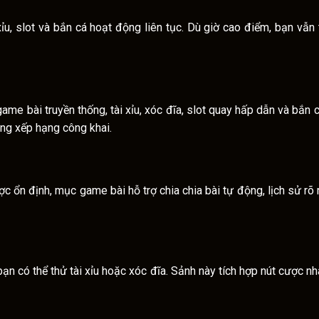
 xỉu, slot và bắn cá hoạt động liên tục. Dù giờ cao điểm, bạn v
game bài truyền thống, tài xỉu, xóc đĩa, slot quay hấp dẫn và bắ
bảng xếp hạng công khai.
c ổn định, mục game bài hỗ trợ chia chia bài tự động, lịch sử r
 bạn có thể thử tài xỉu hoặc xóc đĩa. Sảnh này tích hợp nút cược 