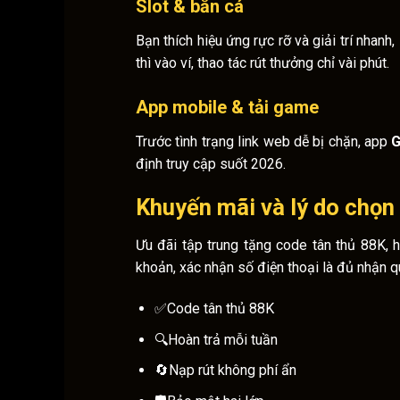
Slot & bắn cá
Bạn thích hiệu ứng rực rỡ và giải trí nha
thì vào ví, thao tác rút thưởng chỉ vài phút.
App mobile & tải game
Trước tình trạng link web dễ bị chặn, app
định truy cập suốt 2026.
Khuyến mãi và lý do chọn
Ưu đãi tập trung tặng code tân thủ 88K, h
khoản, xác nhận số điện thoại là đủ nhận qu
✅
Code tân thủ 88K
🔍
Hoàn trả mỗi tuần
🔄
Nạp rút không phí ẩn