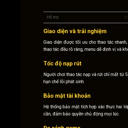
Hỗ trợ
✅
Giao diện và trải nghiệm
Giao diện được tối ưu cho thao tác nhanh
thao tác đều rõ ràng, menu dễ định vị và kh
Tốc độ nạp rút
Người chơi thao tác nạp và rút chỉ mất từ 5
hạn chế lỗi phát sinh.
Bảo mật tài khoản
Hệ thống bảo mật tích hợp xác thực hai lớ
cần, đảm bảo quyền chủ động mọi lúc.
Đa sảnh game