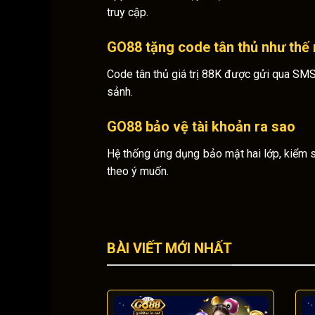
truy cập.
GO88
tặng code tân thủ như thế
Code tân thủ giá trị 88K được gửi qua SMS
sảnh.
GO88
bảo vệ tài khoản ra sao
Hệ thống ứng dụng bảo mật hai lớp, kiểm s
theo ý muốn.
BÀI VIẾT MỚI NHẤT