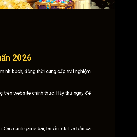
huẩn 2026
 minh bạch, đồng thời cung cấp trải nghiệm
g trên website chính thức. Hãy thử ngay để
. Các sảnh game bài, tài xỉu, slot và bắn cá