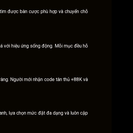
ẫn tìm được bàn cược phù hợp và chuyển chỗ
n cá với hiệu ứng sống động. Mỗi mục đều hỗ
õ ràng. Người mới nhận code tân thủ +88K và
nhanh, lựa chọn mức đặt đa dạng và luôn cập