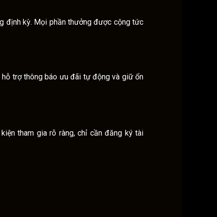
ởng định kỳ. Mọi phần thưởng được cộng tức
 hỗ trợ thông báo ưu đãi tự động và giữ ổn
kiện tham gia rõ ràng, chỉ cần đăng ký tài