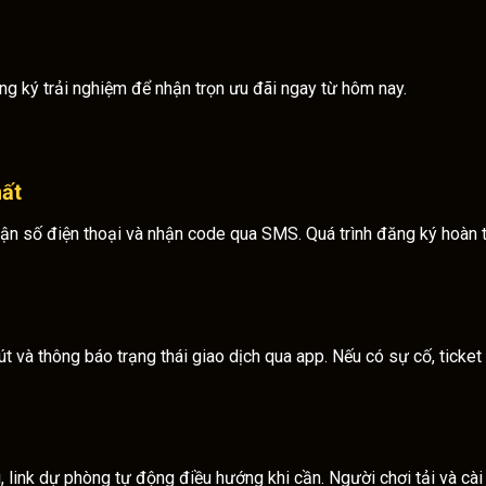
 ký trải nghiệm để nhận trọn ưu đãi ngay từ hôm nay.
ất
nhận số điện thoại và nhận code qua SMS. Quá trình đăng ký hoàn tấ
út và thông báo trạng thái giao dịch qua app. Nếu có sự cố, ticke
link dự phòng tự động điều hướng khi cần. Người chơi tải và cài 