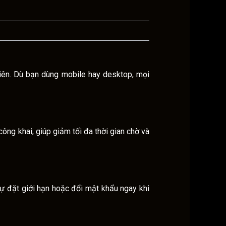
hiên. Dù bạn dùng mobile hay desktop, mọi
công khai, giúp giảm tối đa thời gian chờ và
tự đặt giới hạn hoặc đổi mật khẩu ngay khi