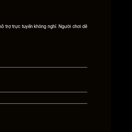
hỗ trợ trực tuyến không nghỉ. Người chơi dễ