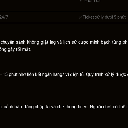
✅
bắn cá
24/7
✅
Ticket xử lý dưới 5 phút
, chuyển sảnh không giật lag và lịch sử cược minh bạch từng p
ông gây rối mắt.
–15 phút nhờ liên kết ngân hàng/ ví điện tử. Quy trình xử lý được 
p, cảnh báo đăng nhập lạ và che thông tin ví. Người chơi có thể 