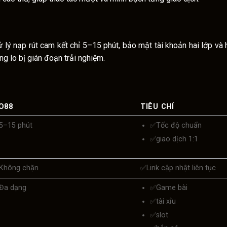
lý nạp rút cam kết chỉ 5–15 phút, bảo mật tài khoản hai lớp và 
g lo bị gián đoạn trải nghiệm.
O88
TIÊU CHÍ
5–15 phút
✅
Tốc độ chuẩn
✅
giao dịch 1:1
Không chặn
✅
Link cập nhật liên tục
Đa dạng
✅
Game bài
✅
tài xỉu
✅
slot