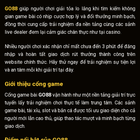
GO88
giúp người chơi giải tỏa lo lắng khi tìm kiếm không
gian game bài có nhịp cược hợp lý và đổi thưởng minh bạch,
đồng thời cung cấp trải nghiệm đa nền tảng cùng các sảnh
live dealer đem lại cảm giác chân thực như tại casino.
Nhiều người chơi xác nhận chỉ mất chưa đến 3 phút để đăng
nhập và hoàn tất giao dịch rút thưởng thành công trên
website chính thức. Hãy thử ngay để trải nghiệm sự tiện lợi
và an tâm mỗi khi giải trí tại đây.
Giới thiệu cổng game
Cổng game bài
GO88
vận hành như một nền tảng giải trí trực
tuyến lấy trải nghiệm chơi thực tế làm trung tâm. Các sảnh
game bài, tài xỉu, slot và bắn cá được tối ưu giao diện cho cả
người mới lẫn cao thủ, giúp thao tác mượt và minh bạch từng
giao dịch.
Điểm nổi bật của
GO88