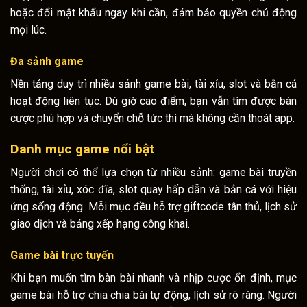
hoặc đổi mật khẩu ngay khi cần, đảm bảo quyền chủ động
mọi lúc.
Đa sảnh game
Nền tảng duy trì nhiều sảnh game bài, tài xỉu, slot và bắn cá
hoạt động liên tục. Dù giờ cao điểm, bạn vẫn tìm được bàn
cược phù hợp và chuyển chỗ tức thì mà không cần thoát app.
Danh mục game nổi bật
Người chơi có thể lựa chọn từ nhiều sảnh: game bài truyền
thống, tài xỉu, xóc đĩa, slot quay hấp dẫn và bắn cá với hiệu
ứng sống động. Mỗi mục đều hỗ trợ giftcode tân thủ, lịch sử
giao dịch và bảng xếp hạng công khai.
Game bài trực tuyến
Khi bạn muốn tìm bàn bài nhanh và nhịp cược ổn định, mục
game bài hỗ trợ chia chia bài tự động, lịch sử rõ ràng. Người