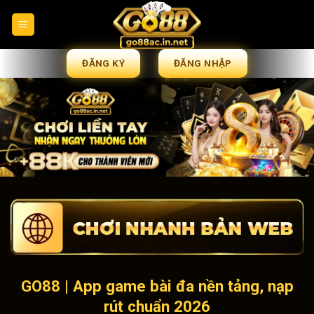
Skip
to
content
ĐĂNG KÝ
ĐĂNG NHẬP
GO88
| App game bài đa nền tảng, nạp
rút chuẩn 2026