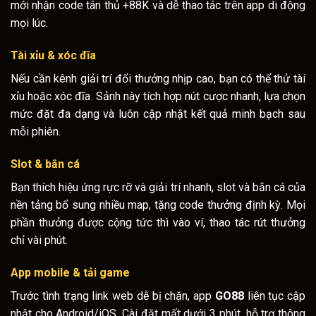
mới nhận code tân thủ +88K và dễ thao tác trên app di động
mọi lúc.
Tài xỉu & xóc đĩa
Nếu cần kênh giải trí đổi thưởng nhịp cao, bạn có thể thử tài
xỉu hoặc xóc đĩa. Sảnh này tích hợp nút cược nhanh, lựa chọn
mức đặt đa dạng và luôn cập nhật kết quả minh bạch sau
mỗi phiên.
Slot & bắn cá
Bạn thích hiệu ứng rực rỡ và giải trí nhanh, slot và bắn cá của
nền tảng bổ sung nhiều map, tặng code thưởng định kỳ. Mọi
phần thưởng được cộng tức thì vào ví, thao tác rút thưởng
chỉ vài phút.
App mobile & tải game
Trước tình trạng link web dễ bị chặn, app
GO88
liên tục cập
nhật cho Android/iOS. Cài đặt mất dưới 3 phút, hỗ trợ thông