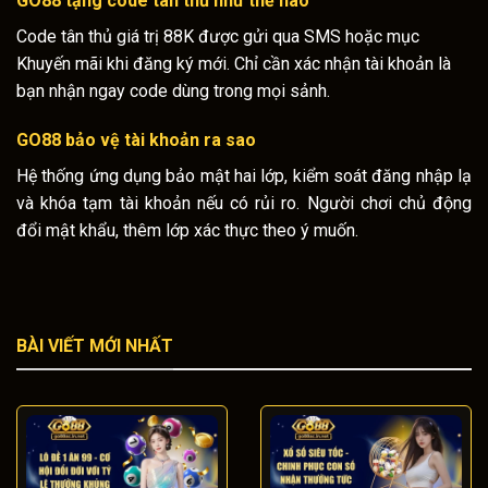
GO88
tặng code tân thủ như thế nào
Code tân thủ giá trị 88K được gửi qua SMS hoặc mục
Khuyến mãi khi đăng ký mới. Chỉ cần xác nhận tài khoản là
bạn nhận ngay code dùng trong mọi sảnh.
GO88
bảo vệ tài khoản ra sao
Hệ thống ứng dụng bảo mật hai lớp, kiểm soát đăng nhập lạ
và khóa tạm tài khoản nếu có rủi ro. Người chơi chủ động
đổi mật khẩu, thêm lớp xác thực theo ý muốn.
BÀI VIẾT MỚI NHẤT