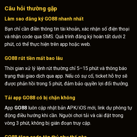
Câu hỏi thường gặp
Làm sao đăng ký
GO88
nhanh nhất
Bạn chỉ cần điền thông tin tài khoản, xác nhận số điện thoại
và nhận code qua SMS. Quá trình đăng ký hoàn tất dưới 2
phút, có thể thực hiện trên app hoặc web.
GO88
rút tiền mất bao lâu
Thời gian xử lý lệnh rút thường chỉ 5–15 phút và thông báo
trạng thái giao dịch qua app. Nếu có sự cố, ticket hỗ trợ sẽ
được phản hồi trong 5 phút, đảm bảo quyền lợi đổi thưởng.
Tải app
GO88
có bị chặn không
App
GO88
luôn cập nhật bản APK/iOS mới, link dự phòng tự
động điều hướng khi cần. Người chơi tải và cài đặt trong
vòng 3 phút, không bị gián đoạn truy cập.