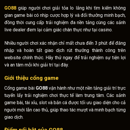
GO88
giúp người chơi giải tỏa lo lắng khi tìm kiếm không
gian game bài có nhịp cược hợp lý và đổi thưởng minh bạch,
đồng thời cung cấp trải nghiệm đa nền tảng cùng các sảnh
live dealer đem lại cảm giác chân thực như tại casino.
Nhiều người chơi xác nhận chỉ mất chưa đến 3 phút để đăng
nhập và hoàn tất giao dịch rút thưởng thành công trên
website chính thức. Hãy thử ngay để trải nghiệm sự tiện lợi
và an tâm mỗi khi giải trí tại đây.
Giới thiệu cổng game
Cổng game bài
GO88
vận hành như một nền tảng giải trí trực
tuyến lấy trải nghiệm chơi thực tế làm trung tâm. Các sảnh
game bài, tài xỉu, slot và bắn cá được tối ưu giao diện cho cả
người mới lẫn cao thủ, giúp thao tác mượt và minh bạch từng
giao dịch.
Điểm nổi bật của
GO88