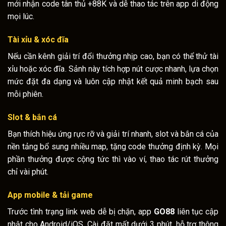
mới nhận code tân thủ +88K và dễ thao tác trên app di động
mọi lúc.
Tài xỉu & xóc đĩa
Nếu cần kênh giải trí đổi thưởng nhịp cao, bạn có thể thử tài
xỉu hoặc xóc đĩa. Sảnh này tích hợp nút cược nhanh, lựa chọn
mức đặt đa dạng và luôn cập nhật kết quả minh bạch sau
mỗi phiên.
Slot & bắn cá
Bạn thích hiệu ứng rực rỡ và giải trí nhanh, slot và bắn cá của
nền tảng bổ sung nhiều map, tặng code thưởng định kỳ. Mọi
phần thưởng được cộng tức thì vào ví, thao tác rút thưởng
chỉ vài phút.
App mobile & tải game
Trước tình trạng link web dễ bị chặn, app
GO88
liên tục cập
nhật cho Android/iOS. Cài đặt mất dưới 3 phút, hỗ trợ thông