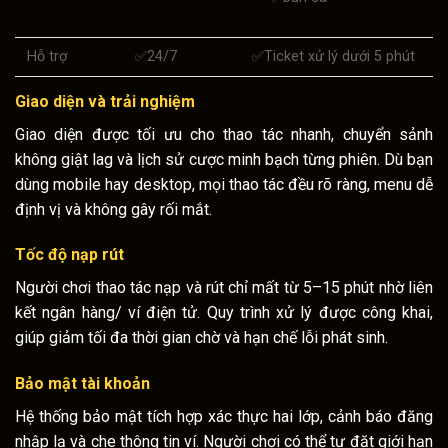
Hỗ trợ
✅
24/7
✅
Ticket xử lý dưới 5 phút
Giao diện và trải nghiệm
Giao diện được tối ưu cho thao tác nhanh, chuyển sảnh
không giật lag và lịch sử cược minh bạch từng phiên. Dù bạn
dùng mobile hay desktop, mọi thao tác đều rõ ràng, menu dễ
định vị và không gây rối mắt.
Tốc độ nạp rút
Người chơi thao tác nạp và rút chỉ mất từ 5–15 phút nhờ liên
kết ngân hàng/ ví điện tử. Quy trình xử lý được công khai,
giúp giảm tối đa thời gian chờ và hạn chế lỗi phát sinh.
Bảo mật tài khoản
Hệ thống bảo mật tích hợp xác thực hai lớp, cảnh báo đăng
nhập lạ và che thông tin ví. Người chơi có thể tự đặt giới hạn