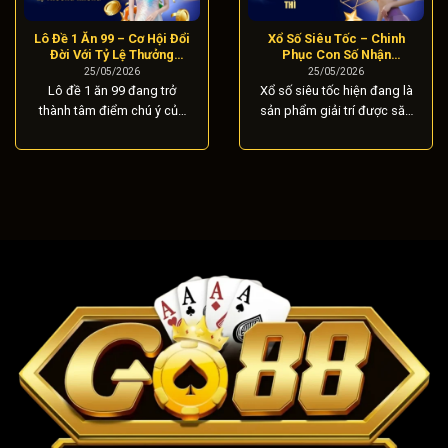
Lô Đề 1 Ăn 99 – Cơ Hội Đổi
Xổ Số Siêu Tốc – Chinh
Đời Với Tỷ Lệ Thưởng
Phục Con Số Nhận
Khủng
Thưởng Tức Thì
25/05/2026
25/05/2026
Lô đề 1 ăn 99 đang trở
Xổ số siêu tốc hiện đang là
thành tâm điểm chú ý của
sản phẩm giải trí được săn
cộng đồng ngư thủ số học
đón nhất tại các cổng
nhờ mức trả thưởng [...]
game trực tuyến nhờ tốc [...]