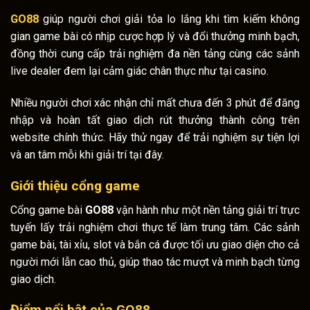
GO88
giúp người chơi giải tỏa lo lắng khi tìm kiếm không
gian game bài có nhịp cược hợp lý và đổi thưởng minh bạch,
đồng thời cung cấp trải nghiệm đa nền tảng cùng các sảnh
live dealer đem lại cảm giác chân thực như tại casino.
Nhiều người chơi xác nhận chỉ mất chưa đến 3 phút để đăng
nhập và hoàn tất giao dịch rút thưởng thành công trên
website chính thức. Hãy thử ngay để trải nghiệm sự tiện lợi
và an tâm mỗi khi giải trí tại đây.
Giới thiệu cổng game
Cổng game bài
GO88
vận hành như một nền tảng giải trí trực
tuyến lấy trải nghiệm chơi thực tế làm trung tâm. Các sảnh
game bài, tài xỉu, slot và bắn cá được tối ưu giao diện cho cả
người mới lẫn cao thủ, giúp thao tác mượt và minh bạch từng
giao dịch.
Điểm nổi bật của
GO88