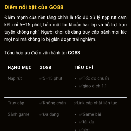
Điểm nổi bật của
GO88
Điểm mạnh của nền tảng chính là tốc độ xử lý nạp rút cam
kết chỉ 5–15 phút, bảo mật tài khoản hai lớp và hỗ trợ trực
tuyến không nghỉ. Người chơi dễ dàng truy cập sảnh mọi lúc
mọi nơi mà không lo bị gián đoạn trải nghiệm.
Tổng hợp ưu điểm vận hành tại
GO88
HẠNG MỤC
GO88
TIÊU CHÍ
Nạp rút
✅
5–15 phút
✅
Tốc độ chuẩn
✅
giao dịch 1:1
Truy cập
✅
Không chặn
✅
Link cập nhật liên tục
Sảnh game
✅
Đa dạng
✅
Game bài
✅
tài xỉu
✅
slot