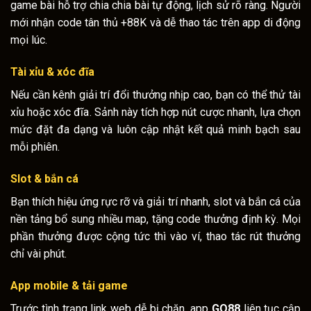
game bài hỗ trợ chia chia bài tự động, lịch sử rõ ràng. Người
mới nhận code tân thủ +88K và dễ thao tác trên app di động
mọi lúc.
Tài xỉu & xóc đĩa
Nếu cần kênh giải trí đổi thưởng nhịp cao, bạn có thể thử tài
xỉu hoặc xóc đĩa. Sảnh này tích hợp nút cược nhanh, lựa chọn
mức đặt đa dạng và luôn cập nhật kết quả minh bạch sau
mỗi phiên.
Slot & bắn cá
Bạn thích hiệu ứng rực rỡ và giải trí nhanh, slot và bắn cá của
nền tảng bổ sung nhiều map, tặng code thưởng định kỳ. Mọi
phần thưởng được cộng tức thì vào ví, thao tác rút thưởng
chỉ vài phút.
App mobile & tải game
Trước tình trạng link web dễ bị chặn, app
GO88
liên tục cập