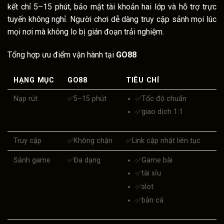
kết chỉ 5–15 phút, bảo mật tài khoản hai lớp và hỗ trợ trực
tuyến không nghỉ. Người chơi dễ dàng truy cập sảnh mọi lúc
mọi nơi mà không lo bị gián đoạn trải nghiệm.
Tổng hợp ưu điểm vận hành tại
GO88
HẠNG MỤC
GO88
TIÊU CHÍ
Nạp rút
✅
5–15 phút
✅
Tốc độ chuẩn
✅
giao dịch 1:1
Truy cập
✅
Không chặn
✅
Link cập nhật liên tục
Sảnh game
✅
Đa dạng
✅
Game bài
✅
tài xỉu
✅
slot
✅
bắn cá