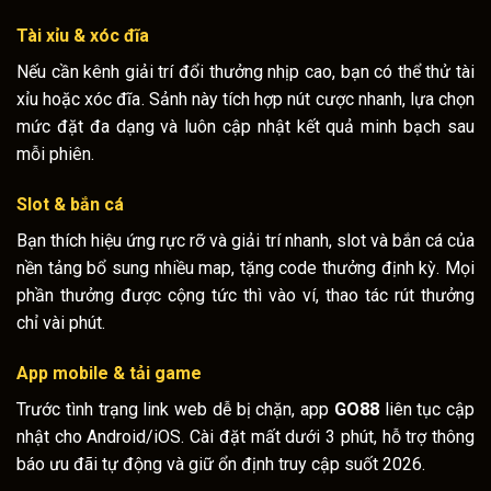
Tài xỉu & xóc đĩa
Nếu cần kênh giải trí đổi thưởng nhịp cao, bạn có thể thử tài
xỉu hoặc xóc đĩa. Sảnh này tích hợp nút cược nhanh, lựa chọn
mức đặt đa dạng và luôn cập nhật kết quả minh bạch sau
mỗi phiên.
Slot & bắn cá
Bạn thích hiệu ứng rực rỡ và giải trí nhanh, slot và bắn cá của
nền tảng bổ sung nhiều map, tặng code thưởng định kỳ. Mọi
phần thưởng được cộng tức thì vào ví, thao tác rút thưởng
chỉ vài phút.
App mobile & tải game
Trước tình trạng link web dễ bị chặn, app
GO88
liên tục cập
nhật cho Android/iOS. Cài đặt mất dưới 3 phút, hỗ trợ thông
báo ưu đãi tự động và giữ ổn định truy cập suốt 2026.