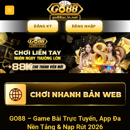
Skip
to
content
ĐĂNG KÝ
ĐĂNG NHẬP
GO88
– Game Bài Trực Tuyến, App Đa
Nền Tảng & Nạp Rút 2026