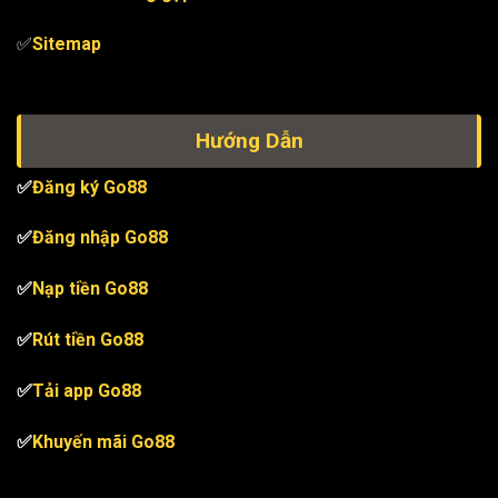
✅
Sitemap
Hướng Dẫn
✅
Đăng ký Go88
✅
Đăng nhập Go88
✅
Nạp tiền Go88
✅
Rút tiền Go88
✅
Tải app Go88
✅
Khuyến mãi Go88