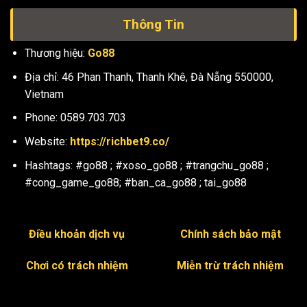
Thông Tin
Thương hiệu:
Go88
Địa chỉ: 46 Phan Thanh, Thanh Khê, Đà Nẵng 550000,
Vietnam
Phone: 0589.703.703
Website:
https://richbet9.co/
Hashtags: #go88 ; #xoso_go88 ; #trangchu_go88 ;
#cong_game_go88; #ban_ca_go88 ; tai_go88
Điều khoản dịch vụ
Chính sách bảo mật
Chơi có trách nhiệm
Miễn trừ trách nhiệm