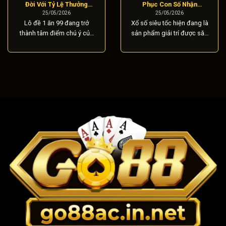
Đời Với Tỷ Lệ Thưởng
Phục Con Số Nhận
Khủng
Thưởng Tức Thì
25/05/2026
25/05/2026
Lô đề 1 ăn 99 đang trở
Xổ số siêu tốc hiện đang là
thành tâm điểm chú ý của
sản phẩm giải trí được săn
cộng đồng ngư thủ số học
đón nhất tại các cổng
nhờ mức trả thưởng [...]
game trực tuyến nhờ tốc [...]