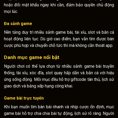
hoặc đổi mật khẩu ngay khi cần, đảm bảo quyền chủ động
mọi lúc.
Đa sảnh game
Nền tảng duy trì nhiều sảnh game bài, tài xỉu, slot và bắn cá
hoạt động liên tục. Dù giờ cao điểm, bạn vẫn tìm được bàn
cược phù hợp và chuyển chỗ tức thì mà không cần thoát app.
Danh mục game nổi bật
Người chơi có thể lựa chọn từ nhiều sảnh: game bài truyền
thống, tài xỉu, xóc đĩa, slot quay hấp dẫn và bắn cá với hiệu
ứng sống động. Mỗi mục đều hỗ trợ giftcode tân thủ, lịch sử
giao dịch và bảng xếp hạng công khai.
Game bài trực tuyến
Khi bạn muốn tìm bàn bài nhanh và nhịp cược ổn định, mục
game bài hỗ trợ chia chia bài tự động, lịch sử rõ ràng. Người