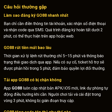
Câu hỏi thường gặp
Làm sao đăng ký
GO88
nhanh nhất
Bạn chỉ cần điền thông tin tài khoản, xác nhận số điện thoại
và nhận code qua SMS. Quá trình đăng ký hoàn tất dưới 2
phút, có thể thực hiện trên app hoặc web.
GO88
rút tiền mất bao lâu
Thời gian xử lý lệnh rút thường chỉ 5–15 phút và thông báo
trạng thái giao dịch qua app. Nếu có sự cố, ticket hỗ trợ sẽ
được phản hồi trong 5 phút, đảm bảo quyền lợi đổi thưởng.
Tải app
GO88
có bị chặn không
App
GO88
luôn cập nhật bản APK/iOS mới, link dự phòng tự
động điều hướng khi cần. Người chơi tải và cài đặt trong
vòng 3 phút, không bị gián đoạn truy cập.