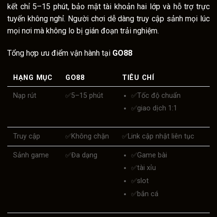
kết chỉ 5–15 phút, bảo mật tài khoản hai lớp và hỗ trợ trực
tuyến không nghỉ. Người chơi dễ dàng truy cập sảnh mọi lúc
mọi nơi mà không lo bị gián đoạn trải nghiệm.
Tổng hợp ưu điểm vận hành tại
GO88
HẠNG MỤC
GO88
TIÊU CHÍ
Nạp rút
✅
5–15 phút
✅
Tốc độ chuẩn
✅
giao dịch 1:1
Truy cập
✅
Không chặn
✅
Link cập nhật liên tục
Sảnh game
✅
Đa dạng
✅
Game bài
✅
tài xỉu
✅
slot
✅
bắn cá