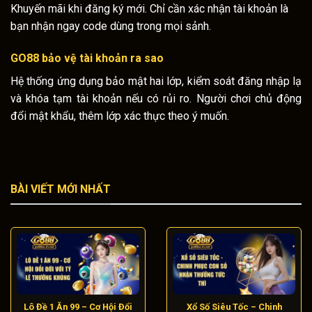
Khuyến mãi khi đăng ký mới. Chỉ cần xác nhận tài khoản là
bạn nhận ngay code dùng trong mọi sảnh.
GO88
bảo vệ tài khoản ra sao
Hệ thống ứng dụng bảo mật hai lớp, kiểm soát đăng nhập lạ
và khóa tạm tài khoản nếu có rủi ro. Người chơi chủ động
đổi mật khẩu, thêm lớp xác thực theo ý muốn.
BÀI VIẾT MỚI NHẤT
Lô Đề 1 Ăn 99 – Cơ Hội Đổi
Xổ Số Siêu Tốc – Chinh