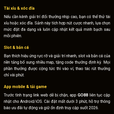
Tài xỉu & xóc đĩa
Nếu cần kênh giải trí đổi thưởng nhịp cao, bạn có thể thử tài
xỉu hoặc xóc đĩa. Sảnh này tích hợp nút cược nhanh, lựa chọn
mức đặt đa dạng và luôn cập nhật kết quả minh bạch sau
mỗi phiên.
Slot & bắn cá
Bạn thích hiệu ứng rực rỡ và giải trí nhanh, slot và bắn cá của
nền tảng bổ sung nhiều map, tặng code thưởng định kỳ. Mọi
phần thưởng được cộng tức thì vào ví, thao tác rút thưởng
chỉ vài phút.
App mobile & tải game
Trước tình trạng link web dễ bị chặn, app
GO88
liên tục cập
nhật cho Android/iOS. Cài đặt mất dưới 3 phút, hỗ trợ thông
báo ưu đãi tự động và giữ ổn định truy cập suốt 2026.