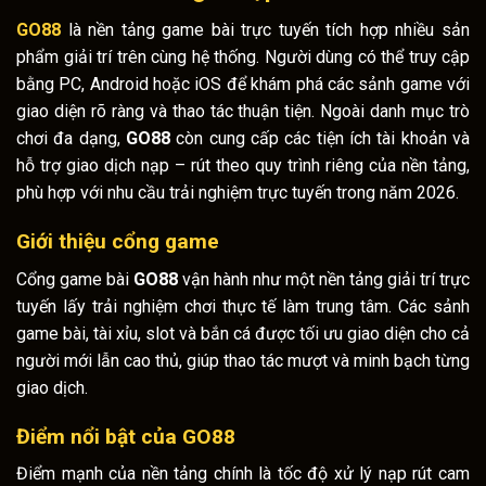
GO88
là nền tảng game bài trực tuyến tích hợp nhiều sản
phẩm giải trí trên cùng hệ thống. Người dùng có thể truy cập
bằng PC, Android hoặc iOS để khám phá các sảnh game với
giao diện rõ ràng và thao tác thuận tiện. Ngoài danh mục trò
chơi đa dạng,
GO88
còn cung cấp các tiện ích tài khoản và
hỗ trợ giao dịch nạp – rút theo quy trình riêng của nền tảng,
phù hợp với nhu cầu trải nghiệm trực tuyến trong năm 2026.
Giới thiệu cổng game
Cổng game bài
GO88
vận hành như một nền tảng giải trí trực
tuyến lấy trải nghiệm chơi thực tế làm trung tâm. Các sảnh
game bài, tài xỉu, slot và bắn cá được tối ưu giao diện cho cả
người mới lẫn cao thủ, giúp thao tác mượt và minh bạch từng
giao dịch.
Điểm nổi bật của
GO88
Điểm mạnh của nền tảng chính là tốc độ xử lý nạp rút cam