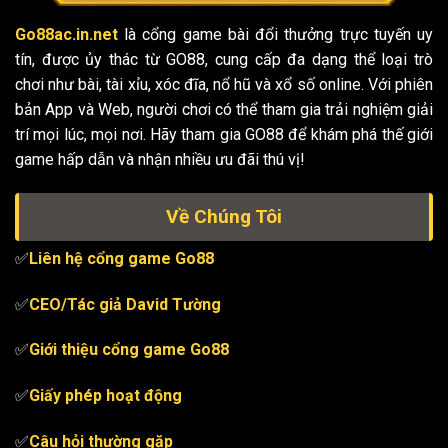
Go88ac.in.net
là cổng game bài đổi thưởng trực tuyến uy
tín, được ủy thác từ GO88, cung cấp đa dạng thể loại trò
chơi như bài, tài xỉu, xóc đĩa, nổ hũ và xổ số online. Với phiên
bản App và Web, người chơi có thể tham gia trải nghiệm giải
trí mọi lúc, mọi nơi. Hãy tham gia GO88 để khám phá thế giới
game hấp dẫn và nhận nhiều ưu đãi thú vị!
Về Chúng Tôi
✅
Liên hệ cổng game
Go88
✅
CEO/
Tác giả David Tường
✅
Giới thiệu cổng game
Go88
✅
Giấy phép hoạt động
✅
Câu hỏi thường gặp