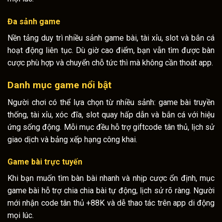
Đa sảnh game
Nền tảng duy trì nhiều sảnh game bài, tài xỉu, slot và bắn cá
hoạt động liên tục. Dù giờ cao điểm, bạn vẫn tìm được bàn
cược phù hợp và chuyển chỗ tức thì mà không cần thoát app.
Danh mục game nổi bật
Người chơi có thể lựa chọn từ nhiều sảnh: game bài truyền
thống, tài xỉu, xóc đĩa, slot quay hấp dẫn và bắn cá với hiệu
ứng sống động. Mỗi mục đều hỗ trợ giftcode tân thủ, lịch sử
giao dịch và bảng xếp hạng công khai.
Game bài trực tuyến
Khi bạn muốn tìm bàn bài nhanh và nhịp cược ổn định, mục
game bài hỗ trợ chia chia bài tự động, lịch sử rõ ràng. Người
mới nhận code tân thủ +88K và dễ thao tác trên app di động
mọi lúc.