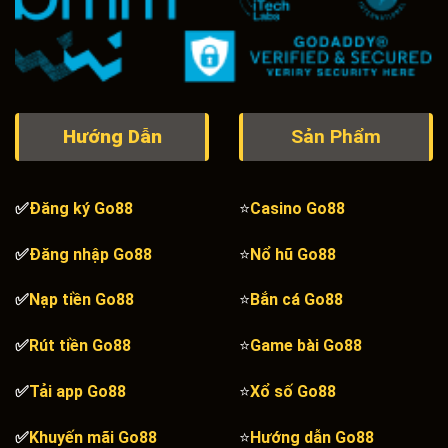
lĩnh vực giải trí trực tuyến tại châu Á. Đây được xem là một
trong những yếu tố góp phần nâng cao độ tin cậy của
thương hiệu và mang lại sự an tâm cho cộng đồng người
chơi trong quá trình trải nghiệm dịch vụ.
Hướng Dẫn
Sản Phẩm
✅
Đăng ký Go88
⭐
Casino Go88
✅
Đăng nhập Go88
⭐
Nổ hũ Go88
✅
Nạp tiền Go88
⭐
Bắn cá Go88
✅
Rút tiền Go88
⭐
Game bài Go88
Go88 áp dụng công nghệ tân tiến, hạn chế nguy cơ rò rỉ thông
tin
✅
Tải app Go88
⭐
Xổ số Go88
✅
Khuyến mãi Go88
⭐
Hướng dẫn Go88