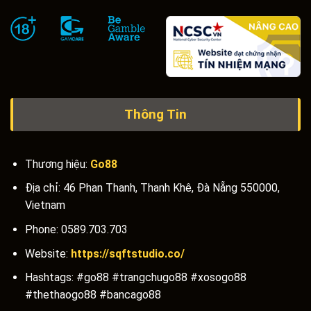
Tiêu
chí
Thông tin chi tiết
bảo
mật
Công
Go88
áp dụng công nghệ mã hóa SSL hiện đại giúp
nghệ
toàn bộ dữ liệu đăng nhập, giao dịch và thông tin cá
mã
nhân của người chơi được bảo vệ an toàn trước nguy
hóa
cơ đánh cắp hoặc xâm nhập trái phép.
Thông Tin
Hệ thống xác thực nhiều lớp giúp tăng cường bảo mật
Bảo
cho tài khoản người dùng, hạn chế tối đa tình trạng
vệ tài
truy cập trái phép và đảm bảo an toàn trong suốt quá
khoản
trình sử dụng.
Thương hiệu:
Go88
An
Địa chỉ: 46 Phan Thanh, Thanh Khê, Đà Nẵng 550000,
Mọi giao dịch nạp và rút tiền đều được kiểm duyệt tự
toàn
động thông qua hệ thống bảo mật thông minh, giúp xử
Vietnam
giao
lý nhanh chóng, chính xác và giảm thiểu rủi ro gian lận.
dịch
Phone: 0589.703.703
Bảo
Cổng game cam kết tuyệt đối không chia sẻ, mua bán
Website:
https://sqftstudio.co/
mật
hoặc tiết lộ dữ liệu cá nhân của khách hàng cho bên
thông
thứ ba, đảm bảo quyền riêng tư và sự an tâm cho
Hashtags: #go88 #trangchugo88 #xosogo88
tin
người chơi.
#thethaogo88 #bancago88