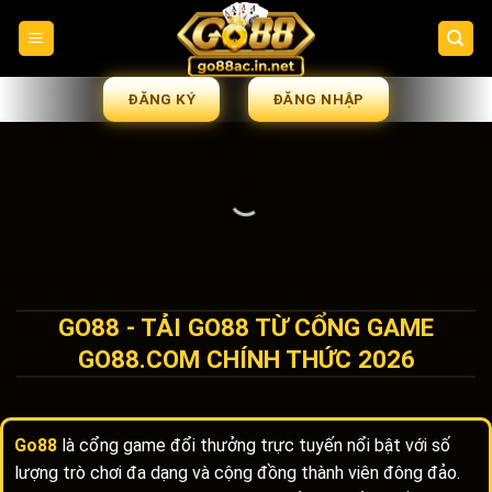
Skip
to
content
ĐĂNG KÝ
ĐĂNG NHẬP
GO88 - TẢI GO88 TỪ CỔNG GAME
GO88.COM CHÍNH THỨC 2026
Go88
là cổng game đổi thưởng trực tuyến nổi bật với số
lượng trò chơi đa dạng và cộng đồng thành viên đông đảo.