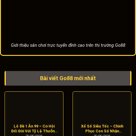
Giới thiệu sân chơi trực tuyến đỉnh cao trên thị trường Go88
Theo thông tin được công bố, Go88 sở hữu các chứng nhận
và giấy phép liên quan đến lĩnh vực giải trí trực tuyến, góp
Bài viết Go88 mới nhất
phần khẳng định tính minh bạch trong quá trình vận hành. Đơn
vị này cũng cho biết nền tảng đáp ứng các tiêu chuẩn quản
lý và giám sát từ những tổ chức có uy tín trong ngành, từ
đó nâng cao độ tin cậy và mang lại sự yên tâm cho người
tham gia.
Một trong những yếu tố giúp Go88 thu hút lượng lớn người
Lô Đề 1 Ăn 99 – Cơ Hội
Xổ Số Siêu Tốc – Chinh
dùng là hệ thống trò chơi đa dạng, bao gồm game bài đổi
Đổi Đời Với Tỷ Lệ Thưởng
Phục Con Số Nhận
Khủng
Thưởng Tức Thì