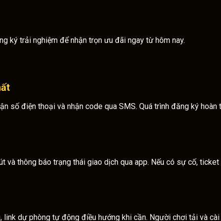
 ký trải nghiệm để nhận trọn ưu đãi ngay từ hôm nay.
ất
nhận số điện thoại và nhận code qua SMS. Quá trình đăng ký hoàn tấ
út và thông báo trạng thái giao dịch qua app. Nếu có sự cố, ticke
link dự phòng tự động điều hướng khi cần. Người chơi tải và cài 