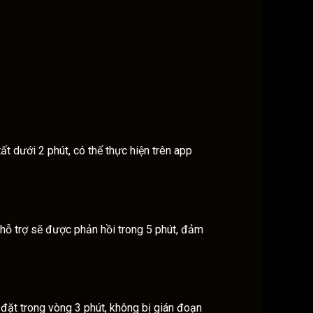
t dưới 2 phút, có thể thực hiện trên app
t hỗ trợ sẽ được phản hồi trong 5 phút, đảm
đặt trong vòng 3 phút, không bị gián đoạn