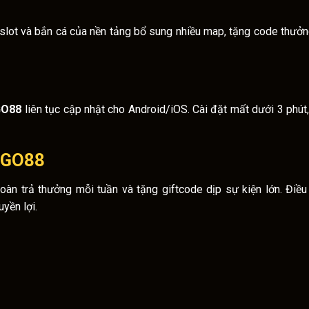
nh, slot và bắn cá của nền tảng bổ sung nhiều map, tặng code thư
GO88
liên tục cập nhật cho Android/iOS. Cài đặt mất dưới 3 phút,
GO88
oàn trả thưởng mỗi tuần và tặng giftcode dịp sự kiện lớn. Điều 
yền lợi.