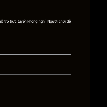
hỗ trợ trực tuyến không nghỉ. Người chơi dễ