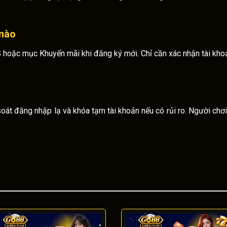
 nào
 hoặc mục Khuyến mãi khi đăng ký mới. Chỉ cần xác nhận tài kho
oát đăng nhập lạ và khóa tạm tài khoản nếu có rủi ro. Người chơ