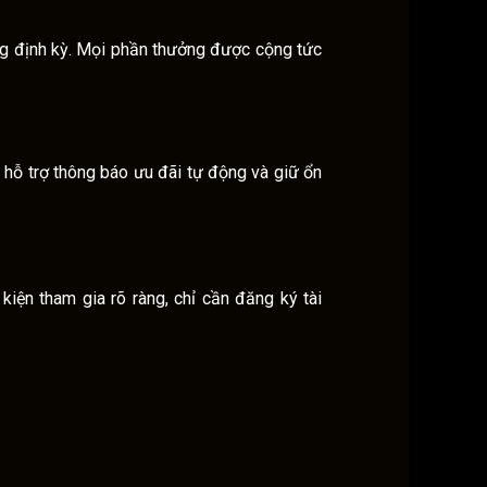
ởng định kỳ. Mọi phần thưởng được cộng tức
 hỗ trợ thông báo ưu đãi tự động và giữ ổn
kiện tham gia rõ ràng, chỉ cần đăng ký tài