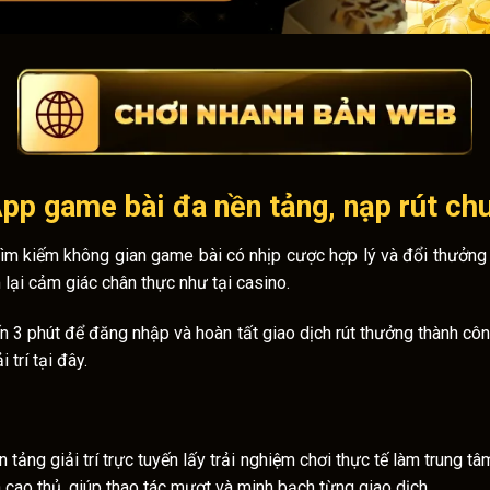
App game bài đa nền tảng, nạp rút c
i tìm kiếm không gian game bài có nhịp cược hợp lý và đổi thưởng
lại cảm giác chân thực như tại casino.
n 3 phút để đăng nhập và hoàn tất giao dịch rút thưởng thành côn
 trí tại đây.
tảng giải trí trực tuyến lấy trải nghiệm chơi thực tế làm trung tâm
 cao thủ, giúp thao tác mượt và minh bạch từng giao dịch.