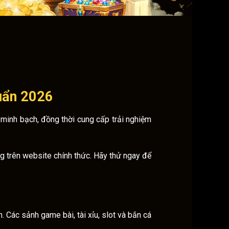
huẩn 2026
 minh bạch, đồng thời cung cấp trải nghiệm
g trên website chính thức. Hãy thử ngay để
. Các sảnh game bài, tài xỉu, slot và bắn cá