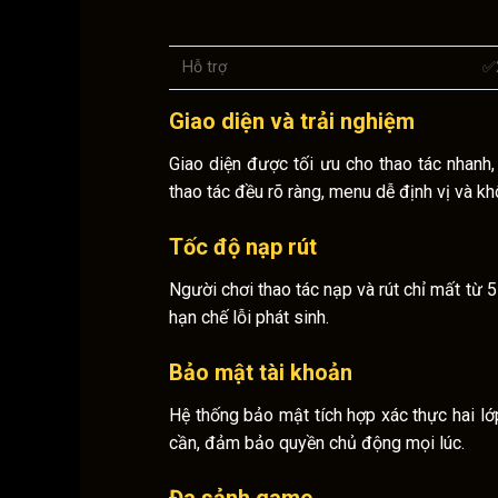
Hỗ trợ
✅
Giao diện và trải nghiệm
Giao diện được tối ưu cho thao tác nhanh
thao tác đều rõ ràng, menu dễ định vị và kh
Tốc độ nạp rút
Người chơi thao tác nạp và rút chỉ mất từ 5
hạn chế lỗi phát sinh.
Bảo mật tài khoản
Hệ thống bảo mật tích hợp xác thực hai lớ
cần, đảm bảo quyền chủ động mọi lúc.
Đa sảnh game