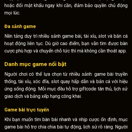
hoặc đổi mật khẩu ngay khi cần, đảm bảo quyền chủ động
mọi lúc.
Đa sảnh game
Nền tảng duy trì nhiều sảnh game bài, tài xỉu, slot và bắn cá
hoạt động liên tục. Dù giờ cao điểm, bạn vẫn tìm được bàn
cược phù hợp và chuyển chỗ tức thì mà không cần thoát app.
Danh mục game nổi bật
Người chơi có thể lựa chọn từ nhiều sảnh: game bài truyền
thống, tài xỉu, xóc đĩa, slot quay hấp dẫn và bắn cá với hiệu
ứng sống động. Mỗi mục đều hỗ trợ giftcode tân thủ, lịch sử
giao dịch và bảng xếp hạng công khai.
Game bài trực tuyến
Khi bạn muốn tìm bàn bài nhanh và nhịp cược ổn định, mục
game bài hỗ trợ chia chia bài tự động, lịch sử rõ ràng. Người