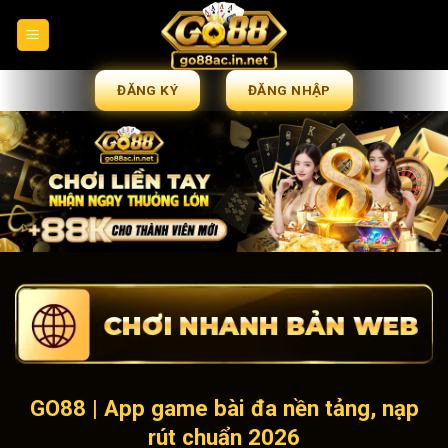
Skip
to
content
ĐĂNG KÝ
ĐĂNG NHẬP
GO88
| App game bài đa nền tảng, nạp
rút chuẩn 2026