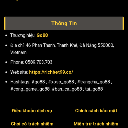
Thông Tin
Thương hiệu:
Go88
Địa chỉ: 46 Phan Thanh, Thanh Khê, Đà Nẵng 550000,
Vietnam
Phone: 0589.703.703
Website:
https://richbet99.co/
Hashtags: #go88 ; #xoso_go88 ; #trangchu_go88 ;
#cong_game_go88; #ban_ca_go88 ; tai_go88
Điều khoản dịch vụ
Chính sách bảo mật
Chơi có trách nhiệm
Miễn trừ trách nhiệm