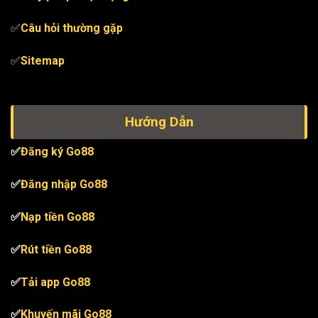
✅
Câu hỏi thường gặp
✅
Sitemap
Hướng Dẫn
✅
Đăng ký Go88
✅
Đăng nhập Go88
✅
Nạp tiền Go88
✅
Rút tiền Go88
✅
Tải app Go88
✅
Khuyến mãi Go88