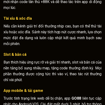
mới nhận code tân thủ +88K và dễ thao tác trên app di động
mọi lúc.
Tài xỉu & xóc đĩa
Nếu cần kênh giải trí đổi thưởng nhịp cao, bạn có thể thử tài
xỉu hoặc xóc đĩa. Sảnh này tích hợp nút cược nhanh, lựa chọn
mức đặt đa dạng và luôn cập nhật kết quả minh bạch sau
mỗi phiên.
Slot & bắn cá
Bạn thích hiệu ứng rực rỡ và giải trí nhanh, slot và bắn cá của
nền tảng bổ sung nhiều map, tặng code thưởng định kỳ. Mọi
phần thưởng được cộng tức thì vào ví, thao tác rút thưởng
chỉ vài phút.
App mobile & tải game
Trước tình trạng link web dễ bị chặn, app
GO88
liên tục cập
nhật cho Android/iOS. Cài đặt mất dưới 3 phút, hỗ trợ thông