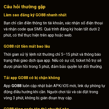
Câu hỏi thường gặp
Làm sao đăng ký
GO88
nhanh nhất
Bạn chỉ cần điền thông tin tài khoản, xác nhận số điện thoại
và nhận code qua SMS. Quá trình đăng ký hoàn tất dưới 2
phút, có thể thực hiện trên app hoặc web.
GO88
rút tiền mất bao lâu
Thời gian xử lý lệnh rút thường chỉ 5–15 phút và thông báo
trạng thái giao dịch qua app. Nếu có sự cố, ticket hỗ trợ sẽ
được phản hồi trong 5 phút, đảm bảo quyền lợi đổi thưởng.
Tải app
GO88
có bị chặn không
App
GO88
luôn cập nhật bản APK/iOS mới, link dự phòng tự
động điều hướng khi cần. Người chơi tải và cài đặt trong
vòng 3 phút, không bị gián đoạn truy cập.