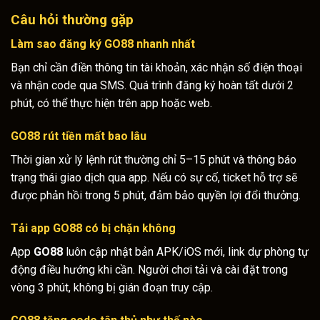
Câu hỏi thường gặp
Làm sao đăng ký
GO88
nhanh nhất
Bạn chỉ cần điền thông tin tài khoản, xác nhận số điện thoại
và nhận code qua SMS. Quá trình đăng ký hoàn tất dưới 2
phút, có thể thực hiện trên app hoặc web.
GO88
rút tiền mất bao lâu
Thời gian xử lý lệnh rút thường chỉ 5–15 phút và thông báo
trạng thái giao dịch qua app. Nếu có sự cố, ticket hỗ trợ sẽ
được phản hồi trong 5 phút, đảm bảo quyền lợi đổi thưởng.
Tải app
GO88
có bị chặn không
App
GO88
luôn cập nhật bản APK/iOS mới, link dự phòng tự
động điều hướng khi cần. Người chơi tải và cài đặt trong
vòng 3 phút, không bị gián đoạn truy cập.