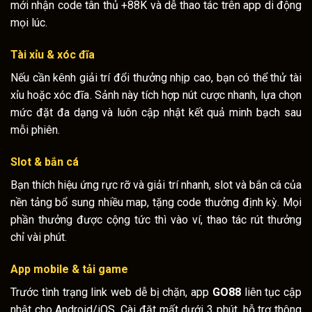
mới nhận code tân thủ +88K và dễ thao tác trên app di động
mọi lúc.
Tài xỉu & xóc đĩa
Nếu cần kênh giải trí đổi thưởng nhịp cao, bạn có thể thử tài
xỉu hoặc xóc đĩa. Sảnh này tích hợp nút cược nhanh, lựa chọn
mức đặt đa dạng và luôn cập nhật kết quả minh bạch sau
mỗi phiên.
Slot & bắn cá
Bạn thích hiệu ứng rực rỡ và giải trí nhanh, slot và bắn cá của
nền tảng bổ sung nhiều map, tặng code thưởng định kỳ. Mọi
phần thưởng được cộng tức thì vào ví, thao tác rút thưởng
chỉ vài phút.
App mobile & tải game
Trước tình trạng link web dễ bị chặn, app
GO88
liên tục cập
nhật cho Android/iOS. Cài đặt mất dưới 3 phút, hỗ trợ thông