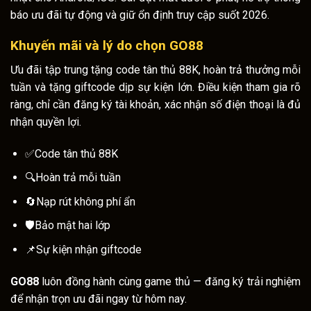
báo ưu đãi tự động và giữ ổn định truy cập suốt 2026.
Khuyến mãi và lý do chọn
GO88
Ưu đãi tập trung tặng code tân thủ 88K, hoàn trả thưởng mỗi
tuần và tặng giftcode dịp sự kiện lớn. Điều kiện tham gia rõ
ràng, chỉ cần đăng ký tài khoản, xác nhận số điện thoại là đủ
nhận quyền lợi.
✅
Code tân thủ 88K
🔍
Hoàn trả mỗi tuần
🔄
Nạp rút không phí ẩn
🛡️
Bảo mật hai lớp
📌
Sự kiện nhận giftcode
GO88
luôn đồng hành cùng game thủ — đăng ký trải nghiệm
để nhận trọn ưu đãi ngay từ hôm nay.