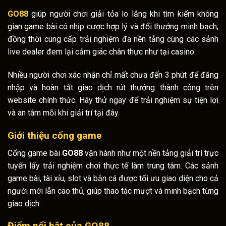
GO88
giúp người chơi giải tỏa lo lắng khi tìm kiếm không
gian game bài có nhịp cược hợp lý và đổi thưởng minh bạch,
đồng thời cung cấp trải nghiệm đa nền tảng cùng các sảnh
live dealer đem lại cảm giác chân thực như tại casino.
Nhiều người chơi xác nhận chỉ mất chưa đến 3 phút để đăng
nhập và hoàn tất giao dịch rút thưởng thành công trên
website chính thức. Hãy thử ngay để trải nghiệm sự tiện lợi
và an tâm mỗi khi giải trí tại đây.
Giới thiệu cổng game
Cổng game bài
GO88
vận hành như một nền tảng giải trí trực
tuyến lấy trải nghiệm chơi thực tế làm trung tâm. Các sảnh
game bài, tài xỉu, slot và bắn cá được tối ưu giao diện cho cả
người mới lẫn cao thủ, giúp thao tác mượt và minh bạch từng
giao dịch.
Điểm nổi bật của
GO88