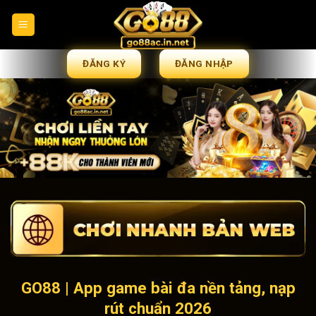
Skip
to
content
ĐĂNG KÝ
ĐĂNG NHẬP
GO88
| App game bài đa nền tảng, nạp
rút chuẩn 2026