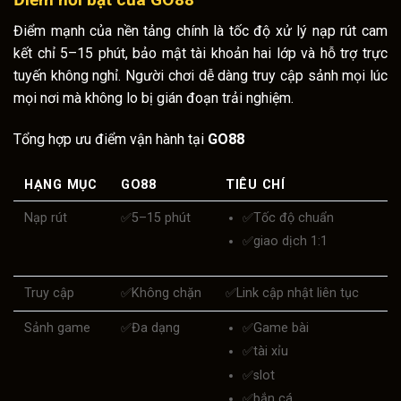
Điểm mạnh của nền tảng chính là tốc độ xử lý nạp rút cam
kết chỉ 5–15 phút, bảo mật tài khoản hai lớp và hỗ trợ trực
tuyến không nghỉ. Người chơi dễ dàng truy cập sảnh mọi lúc
mọi nơi mà không lo bị gián đoạn trải nghiệm.
Tổng hợp ưu điểm vận hành tại
GO88
HẠNG MỤC
GO88
TIÊU CHÍ
Nạp rút
✅
5–15 phút
✅
Tốc độ chuẩn
✅
giao dịch 1:1
Truy cập
✅
Không chặn
✅
Link cập nhật liên tục
Sảnh game
✅
Đa dạng
✅
Game bài
✅
tài xỉu
✅
slot
✅
bắn cá