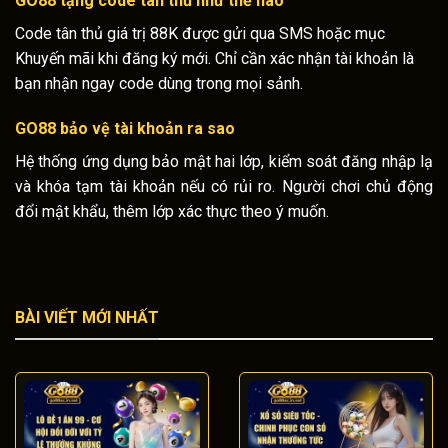
GO88
tặng code tân thủ như thế nào
Code tân thủ giá trị 88K được gửi qua SMS hoặc mục
Khuyến mãi khi đăng ký mới. Chỉ cần xác nhận tài khoản là
bạn nhận ngay code dùng trong mọi sảnh.
GO88
bảo vệ tài khoản ra sao
Hệ thống ứng dụng bảo mật hai lớp, kiểm soát đăng nhập lạ
và khóa tạm tài khoản nếu có rủi ro. Người chơi chủ động
đổi mật khẩu, thêm lớp xác thực theo ý muốn.
BÀI VIẾT MỚI NHẤT