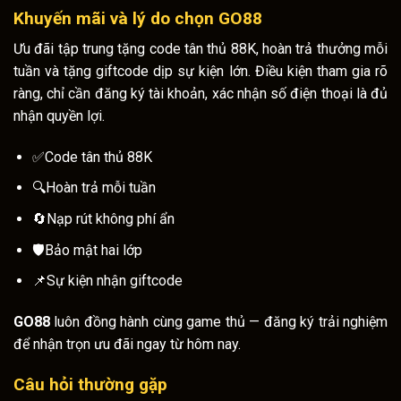
Khuyến mãi và lý do chọn
GO88
Ưu đãi tập trung tặng code tân thủ 88K, hoàn trả thưởng mỗi
tuần và tặng giftcode dịp sự kiện lớn. Điều kiện tham gia rõ
ràng, chỉ cần đăng ký tài khoản, xác nhận số điện thoại là đủ
nhận quyền lợi.
✅
Code tân thủ 88K
🔍
Hoàn trả mỗi tuần
🔄
Nạp rút không phí ẩn
🛡️
Bảo mật hai lớp
📌
Sự kiện nhận giftcode
GO88
luôn đồng hành cùng game thủ — đăng ký trải nghiệm
để nhận trọn ưu đãi ngay từ hôm nay.
Câu hỏi thường gặp