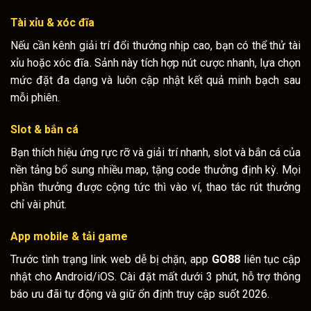
Tài xỉu & xóc đĩa
Nếu cần kênh giải trí đổi thưởng nhịp cao, bạn có thể thử tài
xỉu hoặc xóc đĩa. Sảnh này tích hợp nút cược nhanh, lựa chọn
mức đặt đa dạng và luôn cập nhật kết quả minh bạch sau
mỗi phiên.
Slot & bắn cá
Bạn thích hiệu ứng rực rỡ và giải trí nhanh, slot và bắn cá của
nền tảng bổ sung nhiều map, tặng code thưởng định kỳ. Mọi
phần thưởng được cộng tức thì vào ví, thao tác rút thưởng
chỉ vài phút.
App mobile & tải game
Trước tình trạng link web dễ bị chặn, app
GO88
liên tục cập
nhật cho Android/iOS. Cài đặt mất dưới 3 phút, hỗ trợ thông
báo ưu đãi tự động và giữ ổn định truy cập suốt 2026.