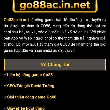
Go88ac.in.net
là cổng game bài đổi thưởng trực tuyến uy
tín, được ủy thác từ GO88, cung cấp đa dạng thể loại trò
chơi như bài, tài xỉu, xóc đĩa, nổ hũ và xổ số online. Với phiên
bản App và Web, người chơi có thể tham gia trải nghiệm giải
trí mọi lúc, mọi nơi. Hãy tham gia GO88 để khám phá thế giới
game hấp dẫn và nhận nhiều ưu đãi thú vị!
Về Chúng Tôi
✅
Liên hệ cổng game
Go88
✅
CEO/
Tác giả David Tường
✅
Giới thiệu cổng game
Go88
✅
Giấy phép hoạt động