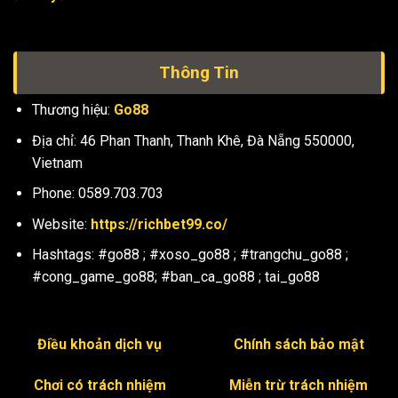
Thông Tin
Thương hiệu:
Go88
Địa chỉ: 46 Phan Thanh, Thanh Khê, Đà Nẵng 550000,
Vietnam
Phone: 0589.703.703
Website:
https://richbet99.co/
Hashtags: #go88 ; #xoso_go88 ; #trangchu_go88 ;
#cong_game_go88; #ban_ca_go88 ; tai_go88
Điều khoản dịch vụ
Chính sách bảo mật
Chơi có trách nhiệm
Miễn trừ trách nhiệm