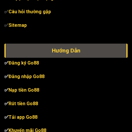
✅
Câu hỏi thường gặp
✅
Sitemap
Hướng Dẫn
✅
Đăng ký Go88
✅
Đăng nhập Go88
✅
Nạp tiền Go88
✅
Rút tiền Go88
✅
Tải app Go88
✅
Khuyến mãi Go88