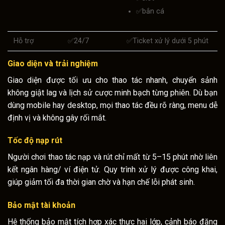
✅
bắn cá
Hỗ trợ
✅
24/7
✅
Ticket xử lý dưới 5 phút
Giao diện và trải nghiệm
Giao diện được tối ưu cho thao tác nhanh, chuyển sảnh
không giật lag và lịch sử cược minh bạch từng phiên. Dù bạn
dùng mobile hay desktop, mọi thao tác đều rõ ràng, menu dễ
định vị và không gây rối mắt.
Tốc độ nạp rút
Người chơi thao tác nạp và rút chỉ mất từ 5–15 phút nhờ liên
kết ngân hàng/ ví điện tử. Quy trình xử lý được công khai,
giúp giảm tối đa thời gian chờ và hạn chế lỗi phát sinh.
Bảo mật tài khoản
Hệ thống bảo mật tích hợp xác thực hai lớp, cảnh báo đăng