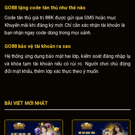
GO88
tặng code tân thủ như thế nào
Code tân thủ giá trị 88K được gửi qua SMS hoặc mục
Khuyến mãi khi đăng ký mới. Chỉ cần xác nhận tài khoản là
bạn nhận ngay code dùng trong mọi sảnh.
GO88
bảo vệ tài khoản ra sao
Hệ thống ứng dụng bảo mật hai lớp, kiểm soát đăng nhập lạ
và khóa tạm tài khoản nếu có rủi ro. Người chơi chủ động
đổi mật khẩu, thêm lớp xác thực theo ý muốn.
BÀI VIẾT MỚI NHẤT