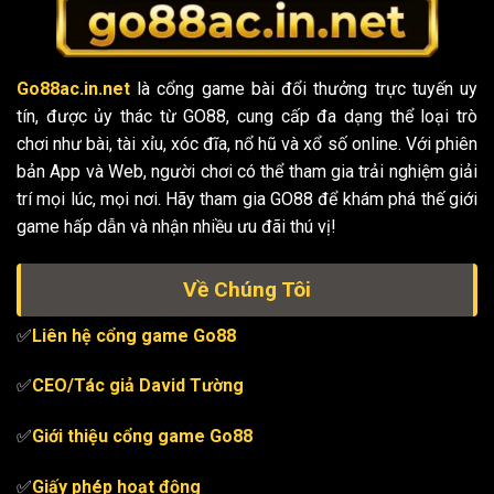
Go88ac.in.net
là cổng game bài đổi thưởng trực tuyến uy
tín, được ủy thác từ GO88, cung cấp đa dạng thể loại trò
chơi như bài, tài xỉu, xóc đĩa, nổ hũ và xổ số online. Với phiên
bản App và Web, người chơi có thể tham gia trải nghiệm giải
trí mọi lúc, mọi nơi. Hãy tham gia GO88 để khám phá thế giới
game hấp dẫn và nhận nhiều ưu đãi thú vị!
Về Chúng Tôi
✅
Liên hệ cổng game
Go88
✅
CEO/
Tác giả David Tường
✅
Giới thiệu cổng game
Go88
✅
Giấy phép hoạt động