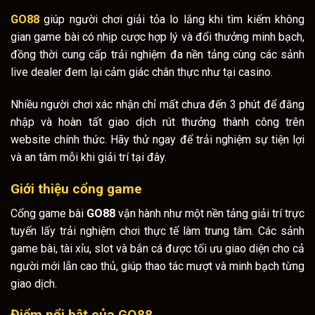
GO88
giúp người chơi giải tỏa lo lắng khi tìm kiếm không
gian game bài có nhịp cược hợp lý và đổi thưởng minh bạch,
đồng thời cung cấp trải nghiệm đa nền tảng cùng các sảnh
live dealer đem lại cảm giác chân thực như tại casino.
Nhiều người chơi xác nhận chỉ mất chưa đến 3 phút để đăng
nhập và hoàn tất giao dịch rút thưởng thành công trên
website chính thức. Hãy thử ngay để trải nghiệm sự tiện lợi
và an tâm mỗi khi giải trí tại đây.
Giới thiệu cổng game
Cổng game bài
GO88
vận hành như một nền tảng giải trí trực
tuyến lấy trải nghiệm chơi thực tế làm trung tâm. Các sảnh
game bài, tài xỉu, slot và bắn cá được tối ưu giao diện cho cả
người mới lẫn cao thủ, giúp thao tác mượt và minh bạch từng
giao dịch.
Điểm nổi bật của
GO88