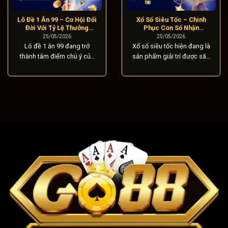
Lô Đề 1 Ăn 99 – Cơ Hội Đổi
Xổ Số Siêu Tốc – Chinh
Đời Với Tỷ Lệ Thưởng
Phục Con Số Nhận
Khủng
Thưởng Tức Thì
25/05/2026
25/05/2026
Lô đề 1 ăn 99 đang trở
Xổ số siêu tốc hiện đang là
thành tâm điểm chú ý của
sản phẩm giải trí được săn
cộng đồng ngư thủ số học
đón nhất tại các cổng
nhờ mức trả thưởng [...]
game trực tuyến nhờ tốc [...]