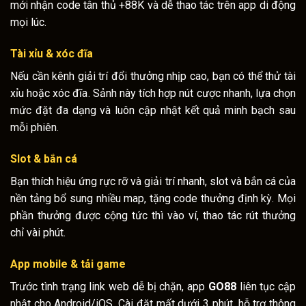
mới nhận code tân thủ +88K và dễ thao tác trên app di động
mọi lúc.
Tài xỉu & xóc đĩa
Nếu cần kênh giải trí đổi thưởng nhịp cao, bạn có thể thử tài
xỉu hoặc xóc đĩa. Sảnh này tích hợp nút cược nhanh, lựa chọn
mức đặt đa dạng và luôn cập nhật kết quả minh bạch sau
mỗi phiên.
Slot & bắn cá
Bạn thích hiệu ứng rực rỡ và giải trí nhanh, slot và bắn cá của
nền tảng bổ sung nhiều map, tặng code thưởng định kỳ. Mọi
phần thưởng được cộng tức thì vào ví, thao tác rút thưởng
chỉ vài phút.
App mobile & tải game
Trước tình trạng link web dễ bị chặn, app
GO88
liên tục cập
nhật cho Android/iOS. Cài đặt mất dưới 3 phút, hỗ trợ thông