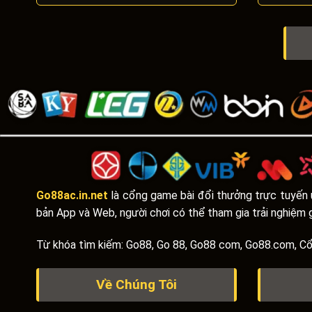
đổi thưởng hiện đại và tiện lợi.
Go88 – Nền tảng g
Go88 là cổng game đổi thưởng 
vận hành ổn định. Với định hướ
trải nghiệm mượt mà trên cả đi
Bên cạnh việc đa dạng hóa sản
mật để đáp ứng nhu cầu ngày c
nhanh chóng là những yếu tố gi
Go88ac.in.net
là cổng game bài đổi thưởng trực tuyến uy 
Theo thông tin được công bố, 
bản App và Web, người chơi có thể tham gia trải nghiệm gi
(FCLRC) – tổ chức cấp phép có
góp phần nâng cao độ tin cậy 
Từ khóa tìm kiếm: Go88, Go 88, Go88 com, Go88.com, Cổng
dịch vụ.
Về Chúng Tôi