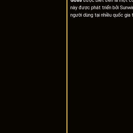
Go88
được biết đến là một cổ
này được phát triển bởi Sunwi
người dùng tại nhiều quốc gia 