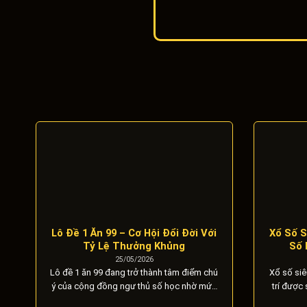
Theo thông tin được công bố, 
khẳng định tính minh bạch tron
giám sát từ những tổ chức có 
Một trong những yếu tố giúp G
nổ hũ, bắn cá, casino trực tu
tối ưu tốc độ xử lý và nâng c
Bên cạnh đó, Go88 chú trọng đ
khách hàng hoạt động liên tục
Lô Đề 1 Ăn 99 – Cơ Hội Đổi Đời Với
Xổ Số S
đông đảo người chơi trong và 
Tỷ Lệ Thưởng Khủng
Số 
25/05/2026
Lô đề 1 ăn 99 đang trở thành tâm điểm chú
Xổ số siê
Nhờ định hướng phát triển bền
ý của cộng đồng ngư thủ số học nhờ mức
trí được
của mình trong lĩnh vực giải 
trả thưởng [...]