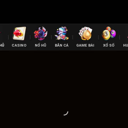
HỦ
CASINO
NỔ HŨ
BẮN CÁ
GAME BÀI
XỔ SỐ
HƯ