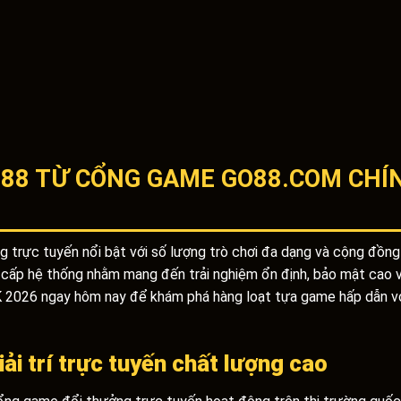
GO88 TỪ CỔNG GAME GO88.COM CHÍ
 trực tuyến nổi bật với số lượng trò chơi đa dạng và cộng đồng
 cấp hệ thống nhằm mang đến trải nghiệm ổn định, bảo mật cao và
 2026 ngay hôm nay để khám phá hàng loạt tựa game hấp dẫn v
ải trí trực tuyến chất lượng cao