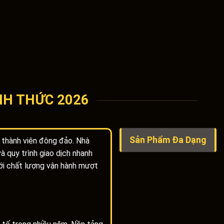
NH THỨC 2026
Sản Phẩm Đa Dạng
 thành viên đông đảo. Nhà
 quy trình giao dịch nhanh
ới chất lượng vận hành mượt