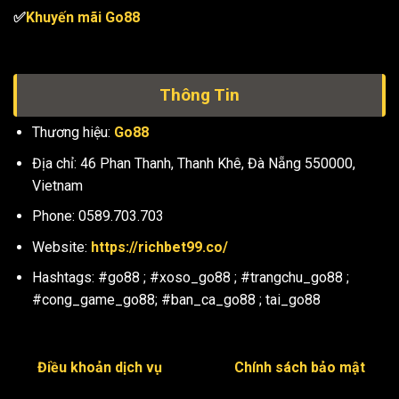
✅
Khuyến mãi Go88
Thông Tin
Thương hiệu:
Go88
Địa chỉ: 46 Phan Thanh, Thanh Khê, Đà Nẵng 550000,
Vietnam
Phone: 0589.703.703
Website:
https://richbet99.co/
Hashtags: #go88 ; #xoso_go88 ; #trangchu_go88 ;
#cong_game_go88; #ban_ca_go88 ; tai_go88
Điều khoản dịch vụ
Chính sách bảo mật