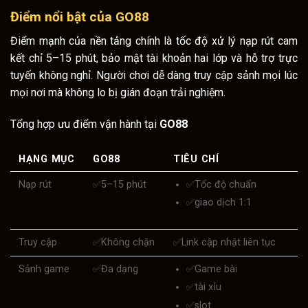
Điểm nổi bật của
GO88
Điểm mạnh của nền tảng chính là tốc độ xử lý nạp rút cam
kết chỉ 5–15 phút, bảo mật tài khoản hai lớp và hỗ trợ trực
tuyến không nghỉ. Người chơi dễ dàng truy cập sảnh mọi lúc
mọi nơi mà không lo bị gián đoạn trải nghiệm.
Tổng hợp ưu điểm vận hành tại
GO88
HẠNG MỤC
GO88
TIÊU CHÍ
Nạp rút
✅
5–15 phút
✅
Tốc độ chuẩn
✅
giao dịch 1:1
Truy cập
✅
Không chặn
✅
Link cập nhật liên tục
Sảnh game
✅
Đa dạng
✅
Game bài
✅
tài xỉu
✅
slot