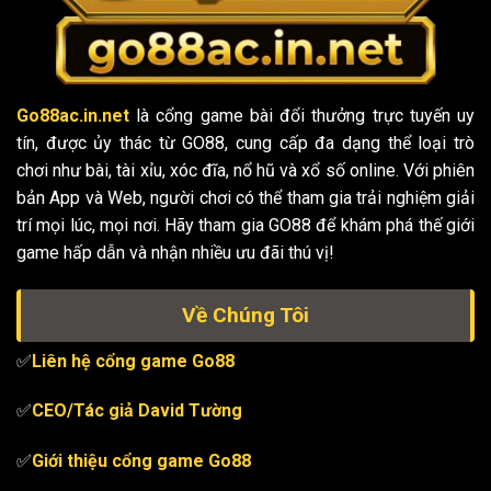
Go88ac.in.net
là cổng game bài đổi thưởng trực tuyến uy
tín, được ủy thác từ GO88, cung cấp đa dạng thể loại trò
chơi như bài, tài xỉu, xóc đĩa, nổ hũ và xổ số online. Với phiên
bản App và Web, người chơi có thể tham gia trải nghiệm giải
trí mọi lúc, mọi nơi. Hãy tham gia GO88 để khám phá thế giới
game hấp dẫn và nhận nhiều ưu đãi thú vị!
Về Chúng Tôi
✅
Liên hệ cổng game
Go88
✅
CEO/
Tác giả David Tường
✅
Giới thiệu cổng game
Go88