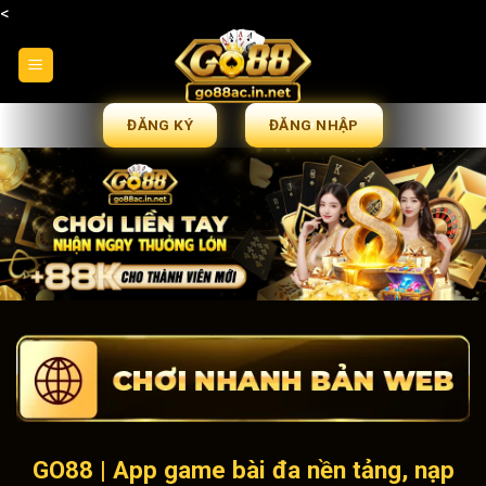
<
Skip
to
content
ĐĂNG KÝ
ĐĂNG NHẬP
GO88
| App game bài đa nền tảng, nạp