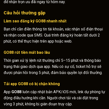
để nhận trọn ưu đãi ngay từ hôm nay.
Câu hỏi thường gặp
Làm sao đăng ký
GO88
nhanh nhất
Bạn chỉ cần điền thông tin tài khoản, xác nhận số điện thoại
và nhận code qua SMS. Quá trình đăng ký hoàn tất dưới 2
phút, có thể thực hiện trên app hoặc web.
GO88
rút tiền mất bao lâu
Thời gian xử lý lệnh rút thường chỉ 5–15 phút và thông báo
trạng thái giao dịch qua app. Nếu có sự cố, ticket hỗ trợ sẽ
được phản hồi trong 5 phút, đảm bảo quyền lợi đổi thưởng.
Tải app
GO88
có bị chặn không
App
GO88
luôn cập nhật bản APK/iOS mới, link dự phòng tự
động điều hướng khi cần. Người chơi tải và cài đặt trong
vòng 3 phút, không bị gián đoạn truy cập.