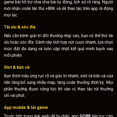
game bài hỗ trợ chia chia bài tự động, lịch sử rõ ràng. Người
mới nhận code tân thủ +88K và dễ thao tác trên app di động
mọi lúc.
Tài xỉu & xóc đĩa
Nếu cần kênh giải trí đổi thưởng nhịp cao, bạn có thể thử tài
xỉu hoặc xóc đĩa. Sảnh này tích hợp nút cược nhanh, lựa chọn
mức đặt đa dạng và luôn cập nhật kết quả minh bạch sau
mỗi phiên.
Slot & bắn cá
Bạn thích hiệu ứng rực rỡ và giải trí nhanh, slot và bắn cá của
nền tảng bổ sung nhiều map, tặng code thưởng định kỳ. Mọi
phần thưởng được cộng tức thì vào ví, thao tác rút thưởng
chỉ vài phút.
App mobile & tải game
Trước tình trạng link web dễ bị chặn, app
GO88
liên tục cập