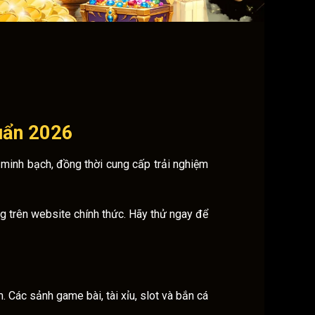
huẩn 2026
 minh bạch, đồng thời cung cấp trải nghiệm
g trên website chính thức. Hãy thử ngay để
. Các sảnh game bài, tài xỉu, slot và bắn cá