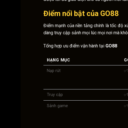
Điểm nổi bật của
GO88
Điểm mạnh của nền tảng chính là tốc độ xử 
dàng truy cập sảnh mọi lúc mọi nơi mà khôn
Tổng hợp ưu điểm vận hành tại
GO88
HẠNG MỤC
G
Nạp rút
✅
Truy cập
✅
Sảnh game
✅