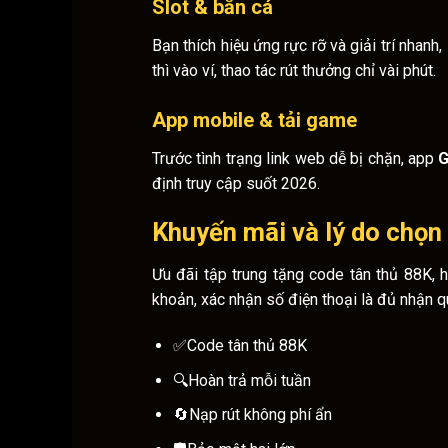
Slot & bắn cá
Bạn thích hiệu ứng rực rỡ và giải trí nha
thì vào ví, thao tác rút thưởng chỉ vài phút.
App mobile & tải game
Trước tình trạng link web dễ bị chặn, app
định truy cập suốt 2026.
Khuyến mãi và lý do chọn
Ưu đãi tập trung tặng code tân thủ 88K, h
khoản, xác nhận số điện thoại là đủ nhận qu
✅
Code tân thủ 88K
🔍
Hoàn trả mỗi tuần
🔄
Nạp rút không phí ẩn