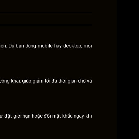
hiên. Dù bạn dùng mobile hay desktop, mọi
công khai, giúp giảm tối đa thời gian chờ và
tự đặt giới hạn hoặc đổi mật khẩu ngay khi