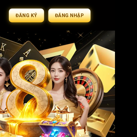
ĐĂNG KÝ
ĐĂNG NHẬP