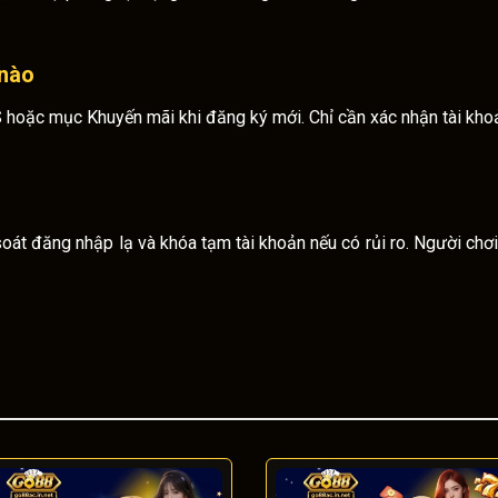
 nào
 hoặc mục Khuyến mãi khi đăng ký mới. Chỉ cần xác nhận tài kho
oát đăng nhập lạ và khóa tạm tài khoản nếu có rủi ro. Người chơ