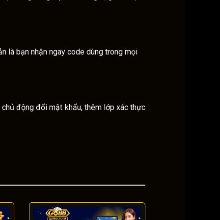
ản là bạn nhận ngay code dùng trong mọi
i chủ động đổi mật khẩu, thêm lớp xác thực