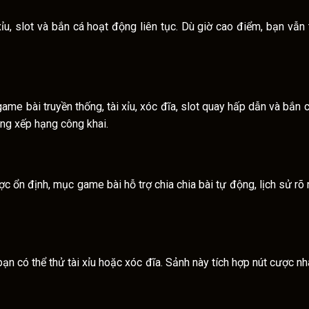
 xỉu, slot và bắn cá hoạt động liên tục. Dù giờ cao điểm, bạn v
game bài truyền thống, tài xỉu, xóc đĩa, slot quay hấp dẫn và bắ
bảng xếp hạng công khai.
c ổn định, mục game bài hỗ trợ chia chia bài tự động, lịch sử r
 bạn có thể thử tài xỉu hoặc xóc đĩa. Sảnh này tích hợp nút cược 