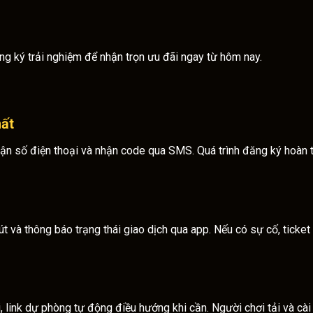
 ký trải nghiệm để nhận trọn ưu đãi ngay từ hôm nay.
ất
nhận số điện thoại và nhận code qua SMS. Quá trình đăng ký hoàn tấ
út và thông báo trạng thái giao dịch qua app. Nếu có sự cố, ticke
link dự phòng tự động điều hướng khi cần. Người chơi tải và cài 