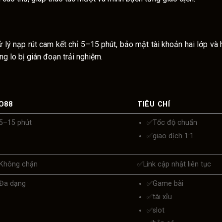
lý nạp rút cam kết chỉ 5–15 phút, bảo mật tài khoản hai lớp và 
g lo bị gián đoạn trải nghiệm.
O88
TIÊU CHÍ
5–15 phút
✅
Tốc độ chuẩn
✅
giao dịch 1:1
Không chặn
✅
Link cập nhật liên tục
Đa dạng
✅
Game bài
✅
tài xỉu
✅
slot