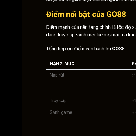
Điểm nổi bật của
GO88
Điểm mạnh của nền tảng chính là tốc độ xử 
dàng truy cập sảnh mọi lúc mọi nơi mà khôn
Tổng hợp ưu điểm vận hành tại
GO88
HẠNG MỤC
G
Nạp rút
✅
Truy cập
✅
Sảnh game
✅