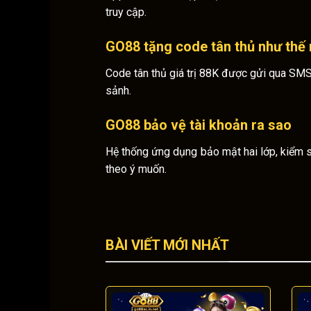
truy cập.
GO88
tặng code tân thủ như thế
Code tân thủ giá trị 88K được gửi qua SMS
sảnh.
GO88
bảo vệ tài khoản ra sao
Hệ thống ứng dụng bảo mật hai lớp, kiểm s
theo ý muốn.
BÀI VIẾT MỚI NHẤT