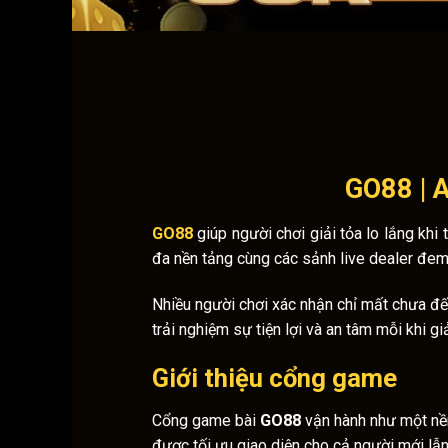
GO88
| 
GO88
giúp người chơi giải tỏa lo lắng kh
đa nền tảng cùng các sảnh live dealer đem 
Nhiều người chơi xác nhận chỉ mất chưa đế
trải nghiệm sự tiện lợi và an tâm mỗi khi giải
Giới thiệu cổng game
Cổng game bài
GO88
vận hành như một nền 
được tối ưu giao diện cho cả người mới lẫn