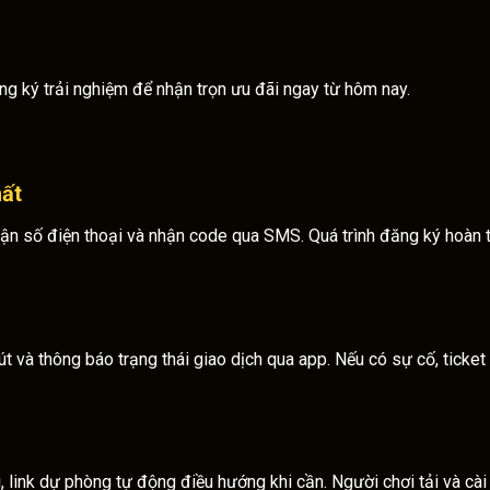
 ký trải nghiệm để nhận trọn ưu đãi ngay từ hôm nay.
ất
nhận số điện thoại và nhận code qua SMS. Quá trình đăng ký hoàn tấ
út và thông báo trạng thái giao dịch qua app. Nếu có sự cố, ticke
link dự phòng tự động điều hướng khi cần. Người chơi tải và cài 