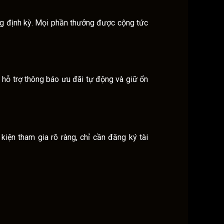
ởng định kỳ. Mọi phần thưởng được cộng tức
 hỗ trợ thông báo ưu đãi tự động và giữ ổn
kiện tham gia rõ ràng, chỉ cần đăng ký tài