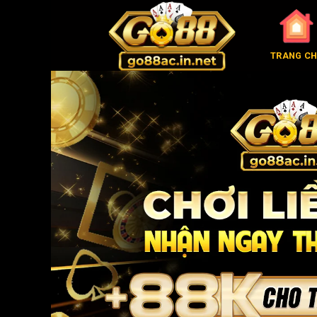
Skip
to
content
TRANG C