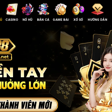
HỦ
CASINO
NỔ HŨ
BẮN CÁ
GAME BÀI
XỔ SỐ
HƯỚNG DẪN