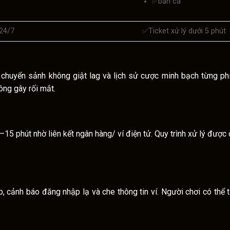
✅
bắn cá
24/7
✅
Ticket xử lý dưới 5 phút
, chuyển sảnh không giật lag và lịch sử cược minh bạch từng p
ông gây rối mắt.
–15 phút nhờ liên kết ngân hàng/ ví điện tử. Quy trình xử lý được 
p, cảnh báo đăng nhập lạ và che thông tin ví. Người chơi có thể 