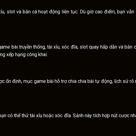
 xỉu, slot và bắn cá hoạt động liên tục. Dù giờ cao điểm, bạn v
game bài truyền thống, tài xỉu, xóc đĩa, slot quay hấp dẫn và bắ
bảng xếp hạng công khai.
c ổn định, mục game bài hỗ trợ chia chia bài tự động, lịch sử r
 bạn có thể thử tài xỉu hoặc xóc đĩa. Sảnh này tích hợp nút cược 