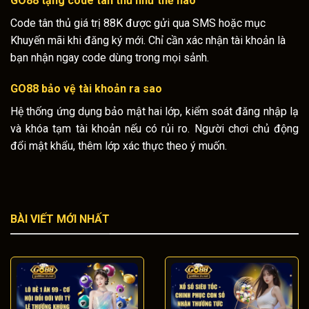
GO88
tặng code tân thủ như thế nào
Code tân thủ giá trị 88K được gửi qua SMS hoặc mục
Khuyến mãi khi đăng ký mới. Chỉ cần xác nhận tài khoản là
bạn nhận ngay code dùng trong mọi sảnh.
GO88
bảo vệ tài khoản ra sao
Hệ thống ứng dụng bảo mật hai lớp, kiểm soát đăng nhập lạ
và khóa tạm tài khoản nếu có rủi ro. Người chơi chủ động
đổi mật khẩu, thêm lớp xác thực theo ý muốn.
BÀI VIẾT MỚI NHẤT