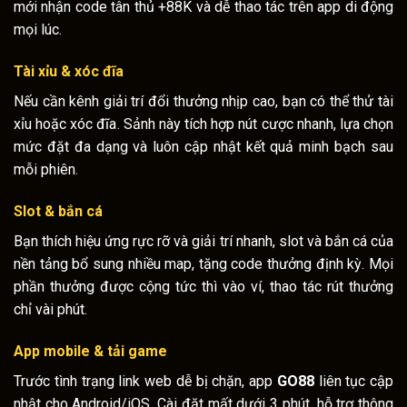
mới nhận code tân thủ +88K và dễ thao tác trên app di động
mọi lúc.
Tài xỉu & xóc đĩa
Nếu cần kênh giải trí đổi thưởng nhịp cao, bạn có thể thử tài
xỉu hoặc xóc đĩa. Sảnh này tích hợp nút cược nhanh, lựa chọn
mức đặt đa dạng và luôn cập nhật kết quả minh bạch sau
mỗi phiên.
Slot & bắn cá
Bạn thích hiệu ứng rực rỡ và giải trí nhanh, slot và bắn cá của
nền tảng bổ sung nhiều map, tặng code thưởng định kỳ. Mọi
phần thưởng được cộng tức thì vào ví, thao tác rút thưởng
chỉ vài phút.
App mobile & tải game
Trước tình trạng link web dễ bị chặn, app
GO88
liên tục cập
nhật cho Android/iOS. Cài đặt mất dưới 3 phút, hỗ trợ thông