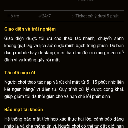
Hỗ trợ
✅
24/7
✅
Ticket xử lý dưới 5 phút
Giao diện và trải nghiệm
Giao diện được tối ưu cho thao tác nhanh, chuyển sảnh
không giật lag và lịch sử cược minh bạch từng phiên. Dù bạn
dùng mobile hay desktop, mọi thao tác đều rõ ràng, menu dễ
định vị và không gây rối mắt.
Tốc độ nạp rút
Người chơi thao tác nạp và rút chỉ mất từ 5–15 phút nhờ liên
kết ngân hàng/ ví điện tử. Quy trình xử lý được công khai,
giúp giảm tối đa thời gian chờ và hạn chế lỗi phát sinh.
Bảo mật tài khoản
Hệ thống bảo mật tích hợp xác thực hai lớp, cảnh báo đăng
nhập lạ và che thông tin ví. Người chơi có thể tự đặt giới hạn