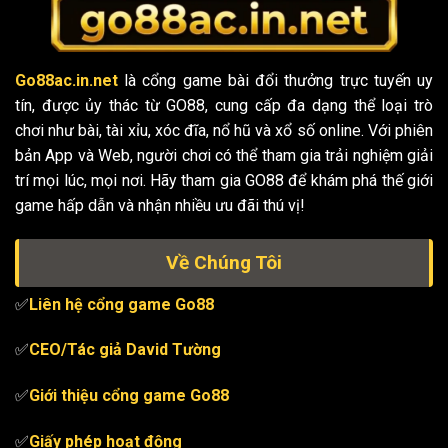
Go88ac.in.net
là cổng game bài đổi thưởng trực tuyến uy
tín, được ủy thác từ GO88, cung cấp đa dạng thể loại trò
chơi như bài, tài xỉu, xóc đĩa, nổ hũ và xổ số online. Với phiên
bản App và Web, người chơi có thể tham gia trải nghiệm giải
trí mọi lúc, mọi nơi. Hãy tham gia GO88 để khám phá thế giới
game hấp dẫn và nhận nhiều ưu đãi thú vị!
Về Chúng Tôi
✅
Liên hệ cổng game
Go88
✅
CEO/
Tác giả David Tường
✅
Giới thiệu cổng game
Go88
✅
Giấy phép hoạt động