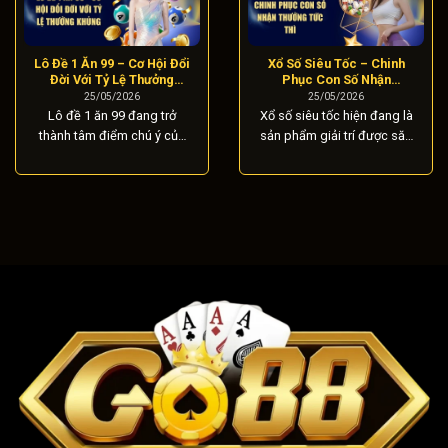
Lô Đề 1 Ăn 99 – Cơ Hội Đổi
Xổ Số Siêu Tốc – Chinh
Đời Với Tỷ Lệ Thưởng
Phục Con Số Nhận
Khủng
Thưởng Tức Thì
25/05/2026
25/05/2026
Lô đề 1 ăn 99 đang trở
Xổ số siêu tốc hiện đang là
thành tâm điểm chú ý của
sản phẩm giải trí được săn
cộng đồng ngư thủ số học
đón nhất tại các cổng
nhờ mức trả thưởng [...]
game trực tuyến nhờ tốc [...]