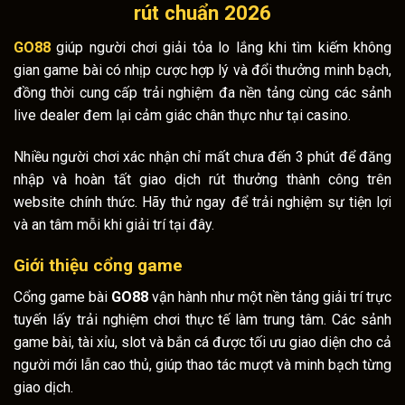
rút chuẩn 2026
GO88
giúp người chơi giải tỏa lo lắng khi tìm kiếm không
gian game bài có nhịp cược hợp lý và đổi thưởng minh bạch,
đồng thời cung cấp trải nghiệm đa nền tảng cùng các sảnh
live dealer đem lại cảm giác chân thực như tại casino.
Nhiều người chơi xác nhận chỉ mất chưa đến 3 phút để đăng
nhập và hoàn tất giao dịch rút thưởng thành công trên
website chính thức. Hãy thử ngay để trải nghiệm sự tiện lợi
và an tâm mỗi khi giải trí tại đây.
Giới thiệu cổng game
Cổng game bài
GO88
vận hành như một nền tảng giải trí trực
tuyến lấy trải nghiệm chơi thực tế làm trung tâm. Các sảnh
game bài, tài xỉu, slot và bắn cá được tối ưu giao diện cho cả
người mới lẫn cao thủ, giúp thao tác mượt và minh bạch từng
giao dịch.