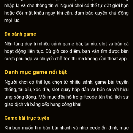
nhập lạ và che thông tin ví. Người chơi có thể tự đặt giới hạn
hoặc đổi mật khẩu ngay khi cần, đảm bảo quyền chủ động
mọi lúc.
Đa sảnh game
Nền tảng duy trì nhiều sảnh game bài, tài xỉu, slot và bắn cá
hoạt động liên tục. Dù giờ cao điểm, bạn vẫn tìm được bàn
cược phù hợp và chuyển chỗ tức thì mà không cần thoát app.
Danh mục game nổi bật
Người chơi có thể lựa chọn từ nhiều sảnh: game bài truyền
thống, tài xỉu, xóc đĩa, slot quay hấp dẫn và bắn cá với hiệu
ứng sống động. Mỗi mục đều hỗ trợ giftcode tân thủ, lịch sử
giao dịch và bảng xếp hạng công khai.
Game bài trực tuyến
Khi bạn muốn tìm bàn bài nhanh và nhịp cược ổn định, mục