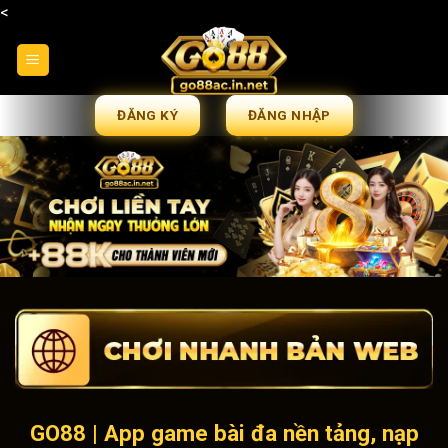
<
Skip
to
content
ĐĂNG KÝ
ĐĂNG NHẬP
GO88
| App game bài đa nền tảng, nạp