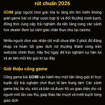
rút chuẩn 2026
GO88
giúp người chơi giải tỏa lo lắng khi tìm kiếm không
gian game bài có nhịp cược hợp lý và đổi thưởng minh bạch,
đồng thời cung cấp trải nghiệm đa nền tảng cùng các sảnh
live dealer đem lại cảm giác chân thực như tại casino.
Nhiều người chơi xác nhận chỉ mất chưa đến 3 phút để đăng
nhập và hoàn tất giao dịch rút thưởng thành công trên
website chính thức. Hãy thử ngay để trải nghiệm sự tiện lợi
và an tâm mỗi khi giải trí tại đây.
Giới thiệu cổng game
Cổng game bài
GO88
vận hành như một nền tảng giải trí trực
tuyến lấy trải nghiệm chơi thực tế làm trung tâm. Các sảnh
game bài, tài xỉu, slot và bắn cá được tối ưu giao diện cho cả
người mới lẫn cao thủ, giúp thao tác mượt và minh bạch từng
giao dịch.