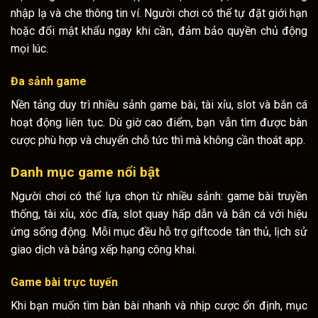
nhập lạ và che thông tin ví. Người chơi có thể tự đặt giới hạn
hoặc đổi mật khẩu ngay khi cần, đảm bảo quyền chủ động
mọi lúc.
Đa sảnh game
Nền tảng duy trì nhiều sảnh game bài, tài xỉu, slot và bắn cá
hoạt động liên tục. Dù giờ cao điểm, bạn vẫn tìm được bàn
cược phù hợp và chuyển chỗ tức thì mà không cần thoát app.
Danh mục game nổi bật
Người chơi có thể lựa chọn từ nhiều sảnh: game bài truyền
thống, tài xỉu, xóc đĩa, slot quay hấp dẫn và bắn cá với hiệu
ứng sống động. Mỗi mục đều hỗ trợ giftcode tân thủ, lịch sử
giao dịch và bảng xếp hạng công khai.
Game bài trực tuyến
Khi bạn muốn tìm bàn bài nhanh và nhịp cược ổn định, mục