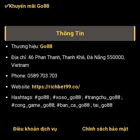
✅
Khuyến mãi Go88
Thông Tin
Thương hiệu:
Go88
Địa chỉ: 46 Phan Thanh, Thanh Khê, Đà Nẵng 550000,
Vietnam
Phone: 0589.703.703
Website:
https://richbet99.co/
Hashtags: #go88 ; #xoso_go88 ; #trangchu_go88 ;
#cong_game_go88; #ban_ca_go88 ; tai_go88
Điều khoản dịch vụ
Chính sách bảo mật