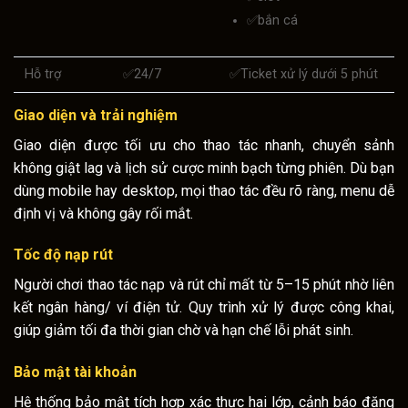
✅
bắn cá
Hỗ trợ
✅
24/7
✅
Ticket xử lý dưới 5 phút
Giao diện và trải nghiệm
Giao diện được tối ưu cho thao tác nhanh, chuyển sảnh
không giật lag và lịch sử cược minh bạch từng phiên. Dù bạn
dùng mobile hay desktop, mọi thao tác đều rõ ràng, menu dễ
định vị và không gây rối mắt.
Tốc độ nạp rút
Người chơi thao tác nạp và rút chỉ mất từ 5–15 phút nhờ liên
kết ngân hàng/ ví điện tử. Quy trình xử lý được công khai,
giúp giảm tối đa thời gian chờ và hạn chế lỗi phát sinh.
Bảo mật tài khoản
Hệ thống bảo mật tích hợp xác thực hai lớp, cảnh báo đăng