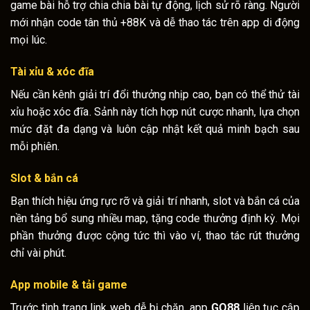
game bài hỗ trợ chia chia bài tự động, lịch sử rõ ràng. Người
mới nhận code tân thủ +88K và dễ thao tác trên app di động
mọi lúc.
Tài xỉu & xóc đĩa
Nếu cần kênh giải trí đổi thưởng nhịp cao, bạn có thể thử tài
xỉu hoặc xóc đĩa. Sảnh này tích hợp nút cược nhanh, lựa chọn
mức đặt đa dạng và luôn cập nhật kết quả minh bạch sau
mỗi phiên.
Slot & bắn cá
Bạn thích hiệu ứng rực rỡ và giải trí nhanh, slot và bắn cá của
nền tảng bổ sung nhiều map, tặng code thưởng định kỳ. Mọi
phần thưởng được cộng tức thì vào ví, thao tác rút thưởng
chỉ vài phút.
App mobile & tải game
Trước tình trạng link web dễ bị chặn, app
GO88
liên tục cập