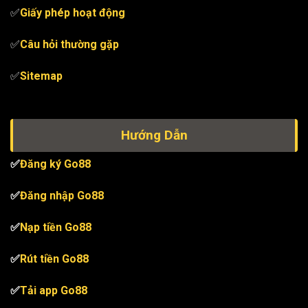
✅
Giấy phép hoạt động
✅
Câu hỏi thường gặp
✅
Sitemap
Hướng Dẫn
✅
Đăng ký Go88
✅
Đăng nhập Go88
✅
Nạp tiền Go88
✅
Rút tiền Go88
✅
Tải app Go88