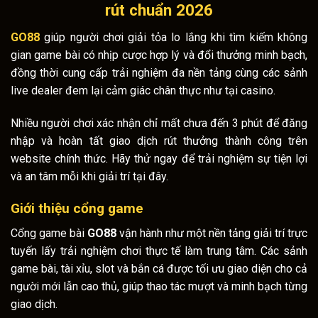
rút chuẩn 2026
GO88
giúp người chơi giải tỏa lo lắng khi tìm kiếm không
gian game bài có nhịp cược hợp lý và đổi thưởng minh bạch,
đồng thời cung cấp trải nghiệm đa nền tảng cùng các sảnh
live dealer đem lại cảm giác chân thực như tại casino.
Nhiều người chơi xác nhận chỉ mất chưa đến 3 phút để đăng
nhập và hoàn tất giao dịch rút thưởng thành công trên
website chính thức. Hãy thử ngay để trải nghiệm sự tiện lợi
và an tâm mỗi khi giải trí tại đây.
Giới thiệu cổng game
Cổng game bài
GO88
vận hành như một nền tảng giải trí trực
tuyến lấy trải nghiệm chơi thực tế làm trung tâm. Các sảnh
game bài, tài xỉu, slot và bắn cá được tối ưu giao diện cho cả
người mới lẫn cao thủ, giúp thao tác mượt và minh bạch từng
giao dịch.