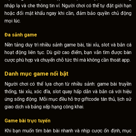
nhập lạ và che thông tin ví. Người chơi có thể tự đặt giới hạn
hoặc đổi mật khẩu ngay khi cần, đảm bảo quyền chủ động
mọi lúc.
Đa sảnh game
Nền tảng duy trì nhiều sảnh game bài, tài xỉu, slot và bắn cá
hoạt động liên tục. Dù giờ cao điểm, bạn vẫn tìm được bàn
cược phù hợp và chuyển chỗ tức thì mà không cần thoát app.
Danh mục game nổi bật
Người chơi có thể lựa chọn từ nhiều sảnh: game bài truyền
thống, tài xỉu, xóc đĩa, slot quay hấp dẫn và bắn cá với hiệu
ứng sống động. Mỗi mục đều hỗ trợ giftcode tân thủ, lịch sử
giao dịch và bảng xếp hạng công khai.
Game bài trực tuyến
Khi bạn muốn tìm bàn bài nhanh và nhịp cược ổn định, mục