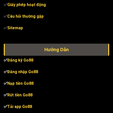
✅
Giấy phép hoạt động
✅
Câu hỏi thường gặp
✅
Sitemap
Hướng Dẫn
✅
Đăng ký Go88
✅
Đăng nhập Go88
✅
Nạp tiền Go88
✅
Rút tiền Go88
✅
Tải app Go88