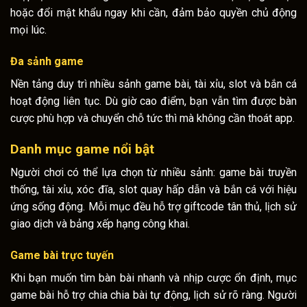
hoặc đổi mật khẩu ngay khi cần, đảm bảo quyền chủ động
mọi lúc.
Đa sảnh game
Nền tảng duy trì nhiều sảnh game bài, tài xỉu, slot và bắn cá
hoạt động liên tục. Dù giờ cao điểm, bạn vẫn tìm được bàn
cược phù hợp và chuyển chỗ tức thì mà không cần thoát app.
Danh mục game nổi bật
Người chơi có thể lựa chọn từ nhiều sảnh: game bài truyền
thống, tài xỉu, xóc đĩa, slot quay hấp dẫn và bắn cá với hiệu
ứng sống động. Mỗi mục đều hỗ trợ giftcode tân thủ, lịch sử
giao dịch và bảng xếp hạng công khai.
Game bài trực tuyến
Khi bạn muốn tìm bàn bài nhanh và nhịp cược ổn định, mục
game bài hỗ trợ chia chia bài tự động, lịch sử rõ ràng. Người