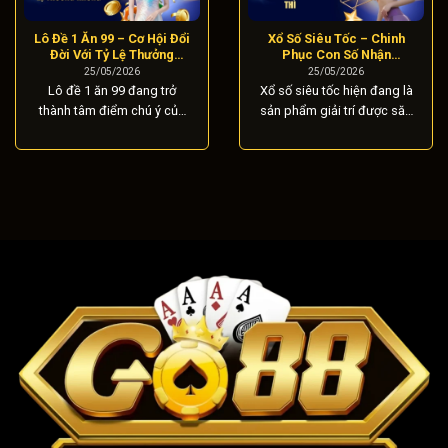
Lô Đề 1 Ăn 99 – Cơ Hội Đổi
Xổ Số Siêu Tốc – Chinh
Đời Với Tỷ Lệ Thưởng
Phục Con Số Nhận
Khủng
Thưởng Tức Thì
25/05/2026
25/05/2026
Lô đề 1 ăn 99 đang trở
Xổ số siêu tốc hiện đang là
thành tâm điểm chú ý của
sản phẩm giải trí được săn
cộng đồng ngư thủ số học
đón nhất tại các cổng
nhờ mức trả thưởng [...]
game trực tuyến nhờ tốc [...]