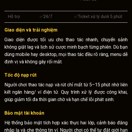
Hỗ trợ
✅
24/7
✅
Ticket xử lý dưới 5 phút
Giao diện và trải nghiệm
Giao diện được tối ưu cho thao tác nhanh, chuyển sảnh
không giật lag và lịch sử cược minh bạch từng phiên. Dù bạn
dùng mobile hay desktop, mọi thao tác đều rõ ràng, menu dễ
định vị và không gây rối mắt.
Tốc độ nạp rút
Người chơi thao tác nạp và rút chỉ mất từ 5–15 phút nhờ liên
kết ngân hàng/ ví điện tử. Quy trình xử lý được công khai,
giúp giảm tối đa thời gian chờ và hạn chế lỗi phát sinh.
Bảo mật tài khoản
Hệ thống bảo mật tích hợp xác thực hai lớp, cảnh báo đăng
nhập lạ và che thông tin ví. Người chơi có thể tự đặt giới hạn