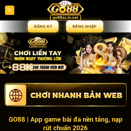
Skip
to
content
ĐĂNG KÝ
ĐĂNG NHẬP
GO88
| App game bài đa nền tảng, nạp
rút chuẩn 2026