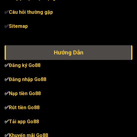
✅
Câu hỏi thường gặp
✅
Sitemap
Hướng Dẫn
✅
Đăng ký Go88
✅
Đăng nhập Go88
✅
Nạp tiền Go88
✅
Rút tiền Go88
✅
Tải app Go88
✅
Khuyến mãi Go88