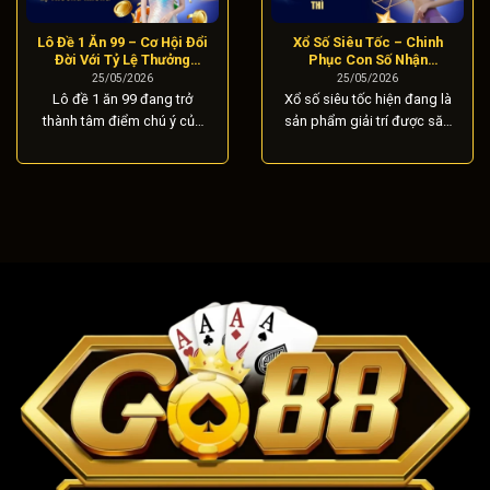
Lô Đề 1 Ăn 99 – Cơ Hội Đổi
Xổ Số Siêu Tốc – Chinh
Đời Với Tỷ Lệ Thưởng
Phục Con Số Nhận
Khủng
Thưởng Tức Thì
25/05/2026
25/05/2026
Lô đề 1 ăn 99 đang trở
Xổ số siêu tốc hiện đang là
thành tâm điểm chú ý của
sản phẩm giải trí được săn
cộng đồng ngư thủ số học
đón nhất tại các cổng
nhờ mức trả thưởng [...]
game trực tuyến nhờ tốc [...]