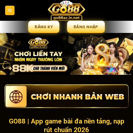
Skip
to
content
ĐĂNG KÝ
ĐĂNG NHẬP
GO88
| App game bài đa nền tảng, nạp
rút chuẩn 2026