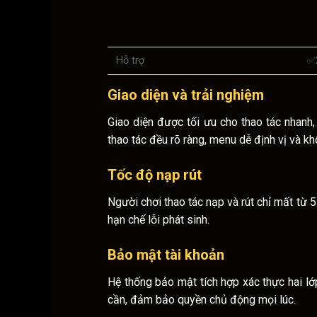
Hỗ trợ
✅
Giao diện và trải nghiệm
Giao diện được tối ưu cho thao tác nhanh
thao tác đều rõ ràng, menu dễ định vị và kh
Tốc độ nạp rút
Người chơi thao tác nạp và rút chỉ mất từ 5
hạn chế lỗi phát sinh.
Bảo mật tài khoản
Hệ thống bảo mật tích hợp xác thực hai lớ
cần, đảm bảo quyền chủ động mọi lúc.