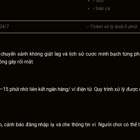
✅
slot
✅
bắn cá
24/7
✅
Ticket xử lý dưới 5 phút
, chuyển sảnh không giật lag và lịch sử cược minh bạch từng p
ông gây rối mắt.
–15 phút nhờ liên kết ngân hàng/ ví điện tử. Quy trình xử lý được 
p, cảnh báo đăng nhập lạ và che thông tin ví. Người chơi có thể 