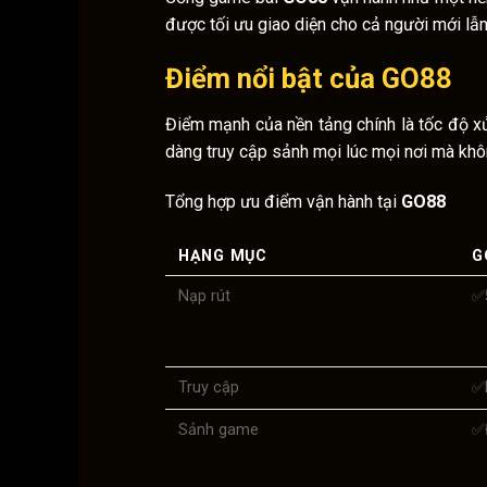
được tối ưu giao diện cho cả người mới lẫn
Điểm nổi bật của
GO88
Điểm mạnh của nền tảng chính là tốc độ xử 
dàng truy cập sảnh mọi lúc mọi nơi mà khôn
Tổng hợp ưu điểm vận hành tại
GO88
HẠNG MỤC
G
Nạp rút
✅
Truy cập
✅
Sảnh game
✅