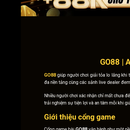
GO88
| 
GO88
giúp người chơi giải tỏa lo lắng kh
đa nền tảng cùng các sảnh live dealer đem 
Nhiều người chơi xác nhận chỉ mất chưa đế
trải nghiệm sự tiện lợi và an tâm mỗi khi giải
Giới thiệu cổng game
Cổng game bài
GO88
vận hành như một nền 