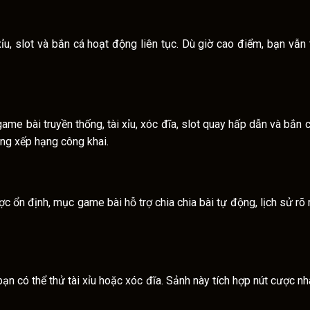
 xỉu, slot và bắn cá hoạt động liên tục. Dù giờ cao điểm, bạn v
game bài truyền thống, tài xỉu, xóc đĩa, slot quay hấp dẫn và bắ
bảng xếp hạng công khai.
c ổn định, mục game bài hỗ trợ chia chia bài tự động, lịch sử r
 bạn có thể thử tài xỉu hoặc xóc đĩa. Sảnh này tích hợp nút cược 