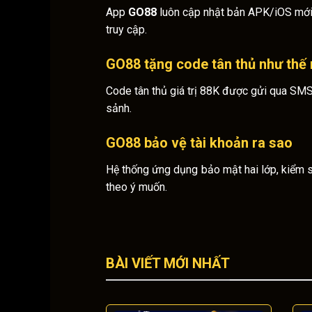
App
GO88
luôn cập nhật bản APK/iOS mới, 
truy cập.
GO88
tặng code tân thủ như thế
Code tân thủ giá trị 88K được gửi qua SMS
sảnh.
GO88
bảo vệ tài khoản ra sao
Hệ thống ứng dụng bảo mật hai lớp, kiểm s
theo ý muốn.
BÀI VIẾT MỚI NHẤT