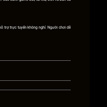
hỗ trợ trực tuyến không nghỉ. Người chơi dễ