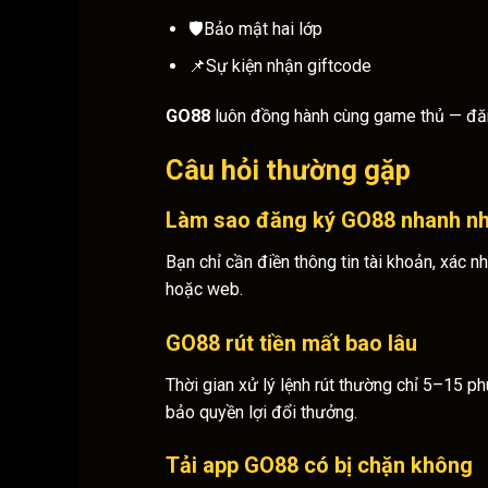
🛡️
Bảo mật hai lớp
📌
Sự kiện nhận giftcode
GO88
luôn đồng hành cùng game thủ — đăng
Câu hỏi thường gặp
Làm sao đăng ký
GO88
nhanh nh
Bạn chỉ cần điền thông tin tài khoản, xác 
hoặc web.
GO88
rút tiền mất bao lâu
Thời gian xử lý lệnh rút thường chỉ 5–15 ph
bảo quyền lợi đổi thưởng.
Tải app
GO88
có bị chặn không