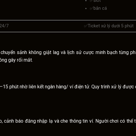
✅
slot
✅
bắn cá
24/7
✅
Ticket xử lý dưới 5 phút
, chuyển sảnh không giật lag và lịch sử cược minh bạch từng p
ông gây rối mắt.
–15 phút nhờ liên kết ngân hàng/ ví điện tử. Quy trình xử lý được 
p, cảnh báo đăng nhập lạ và che thông tin ví. Người chơi có thể 