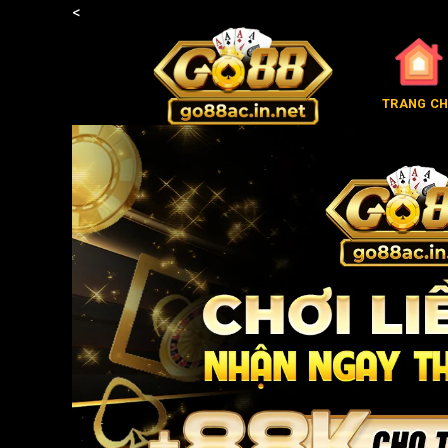
<
Skip
to
content
TRANG C