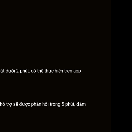
t dưới 2 phút, có thể thực hiện trên app
t hỗ trợ sẽ được phản hồi trong 5 phút, đảm