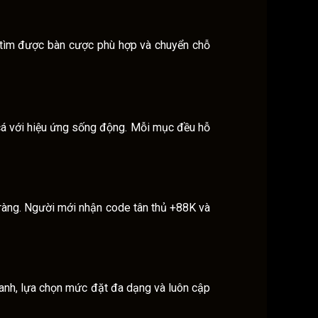
ẫn tìm được bàn cược phù hợp và chuyển chỗ
n cá với hiệu ứng sống động. Mỗi mục đều hỗ
õ ràng. Người mới nhận code tân thủ +88K và
nhanh, lựa chọn mức đặt đa dạng và luôn cập