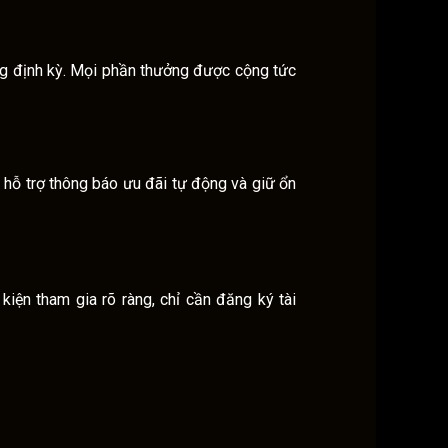
ởng định kỳ. Mọi phần thưởng được cộng tức
 hỗ trợ thông báo ưu đãi tự động và giữ ổn
kiện tham gia rõ ràng, chỉ cần đăng ký tài