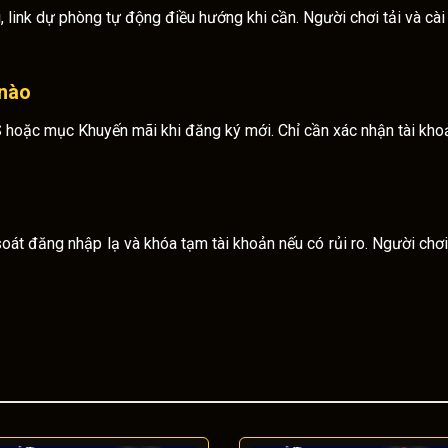
link dự phòng tự động điều hướng khi cần. Người chơi tải và cài 
 nào
 hoặc mục Khuyến mãi khi đăng ký mới. Chỉ cần xác nhận tài kho
oát đăng nhập lạ và khóa tạm tài khoản nếu có rủi ro. Người chơ