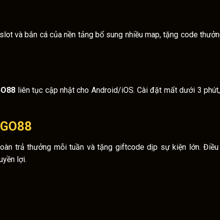
nh, slot và bắn cá của nền tảng bổ sung nhiều map, tặng code thư
GO88
liên tục cập nhật cho Android/iOS. Cài đặt mất dưới 3 phút,
GO88
oàn trả thưởng mỗi tuần và tặng giftcode dịp sự kiện lớn. Điều 
yền lợi.