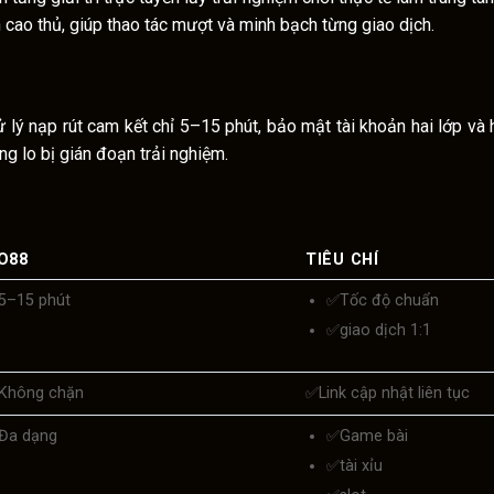
 cao thủ, giúp thao tác mượt và minh bạch từng giao dịch.
lý nạp rút cam kết chỉ 5–15 phút, bảo mật tài khoản hai lớp và 
g lo bị gián đoạn trải nghiệm.
O88
TIÊU CHÍ
5–15 phút
✅
Tốc độ chuẩn
✅
giao dịch 1:1
Không chặn
✅
Link cập nhật liên tục
Đa dạng
✅
Game bài
✅
tài xỉu