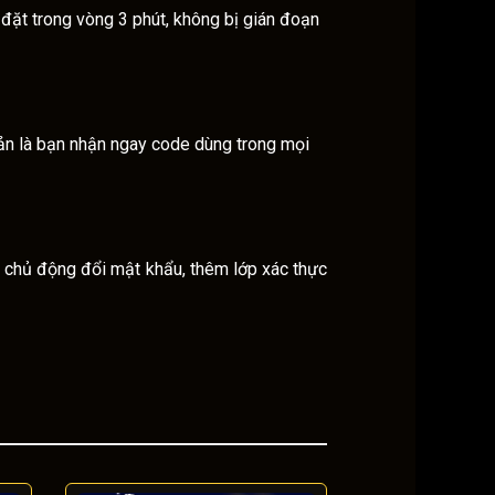
đặt trong vòng 3 phút, không bị gián đoạn
ản là bạn nhận ngay code dùng trong mọi
i chủ động đổi mật khẩu, thêm lớp xác thực