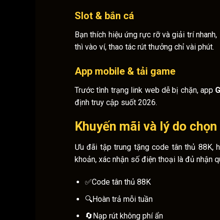
Slot & bắn cá
Bạn thích hiệu ứng rực rỡ và giải trí nha
thì vào ví, thao tác rút thưởng chỉ vài phút.
App mobile & tải game
Trước tình trạng link web dễ bị chặn, app
định truy cập suốt 2026.
Khuyến mãi và lý do chọn
Ưu đãi tập trung tặng code tân thủ 88K, h
khoản, xác nhận số điện thoại là đủ nhận qu
✅
Code tân thủ 88K
🔍
Hoàn trả mỗi tuần
🔄
Nạp rút không phí ẩn