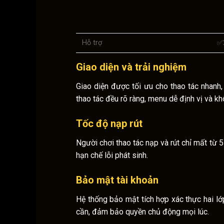
Hỗ trợ
✅
Giao diện và trải nghiệm
Giao diện được tối ưu cho thao tác nhanh
thao tác đều rõ ràng, menu dễ định vị và kh
Tốc độ nạp rút
Người chơi thao tác nạp và rút chỉ mất từ 5
hạn chế lỗi phát sinh.
Bảo mật tài khoản
Hệ thống bảo mật tích hợp xác thực hai lớ
cần, đảm bảo quyền chủ động mọi lúc.