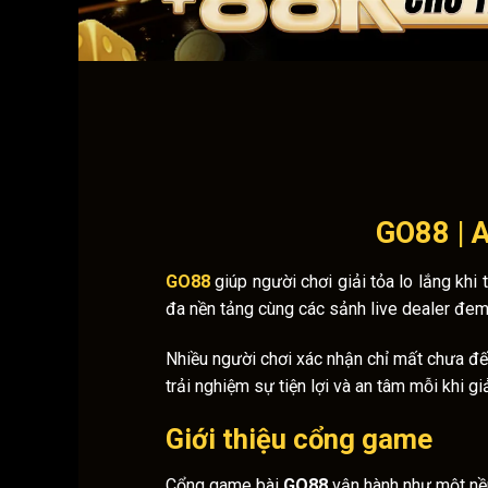
GO88
| 
GO88
giúp người chơi giải tỏa lo lắng kh
đa nền tảng cùng các sảnh live dealer đem 
Nhiều người chơi xác nhận chỉ mất chưa đế
trải nghiệm sự tiện lợi và an tâm mỗi khi giải
Giới thiệu cổng game
Cổng game bài
GO88
vận hành như một nền 