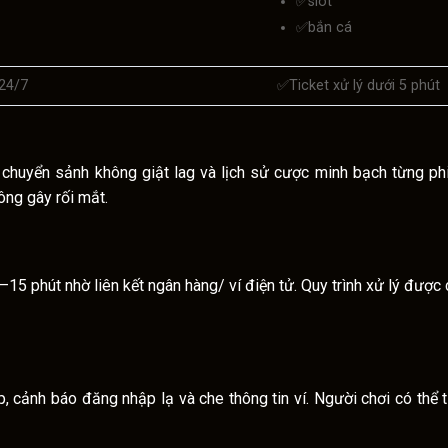
✅
slot
✅
bắn cá
24/7
✅
Ticket xử lý dưới 5 phút
, chuyển sảnh không giật lag và lịch sử cược minh bạch từng p
ông gây rối mắt.
–15 phút nhờ liên kết ngân hàng/ ví điện tử. Quy trình xử lý được 
p, cảnh báo đăng nhập lạ và che thông tin ví. Người chơi có thể 