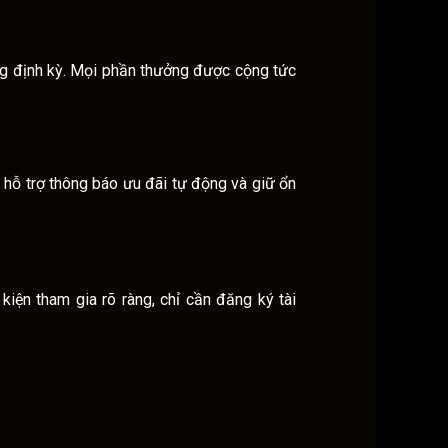
ởng định kỳ. Mọi phần thưởng được cộng tức
 hỗ trợ thông báo ưu đãi tự động và giữ ổn
kiện tham gia rõ ràng, chỉ cần đăng ký tài