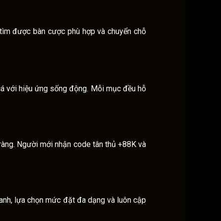
ẫn tìm được bàn cược phù hợp và chuyển chỗ
n cá với hiệu ứng sống động. Mỗi mục đều hỗ
õ ràng. Người mới nhận code tân thủ +88K và
nhanh, lựa chọn mức đặt đa dạng và luôn cập