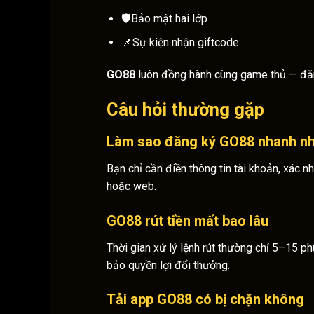
🛡️
Bảo mật hai lớp
📌
Sự kiện nhận giftcode
GO88
luôn đồng hành cùng game thủ — đăng
Câu hỏi thường gặp
Làm sao đăng ký
GO88
nhanh nh
Bạn chỉ cần điền thông tin tài khoản, xác 
hoặc web.
GO88
rút tiền mất bao lâu
Thời gian xử lý lệnh rút thường chỉ 5–15 ph
bảo quyền lợi đổi thưởng.
Tải app
GO88
có bị chặn không