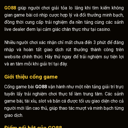
GO88
giúp người chơi giải tỏa lo lắng khi tìm kiếm không
gian game bài có nhịp cược hợp lý và đổi thưởng minh bạch,
đồng thời cung cấp trải nghiệm đa nền tảng cùng các sảnh
live dealer đem lại cảm giác chân thực như tại casino.
Nhiều người chơi xác nhận chỉ mất chưa đến 3 phút để đăng
nhập và hoàn tất giao dịch rút thưởng thành công trên
website chính thức. Hãy thử ngay để trải nghiệm sự tiện lợi
và an tâm mỗi khi giải trí tại đây.
Giới thiệu cổng game
Cổng game bài
GO88
vận hành như một nền tảng giải trí trực
tuyến lấy trải nghiệm chơi thực tế làm trung tâm. Các sảnh
game bài, tài xỉu, slot và bắn cá được tối ưu giao diện cho cả
người mới lẫn cao thủ, giúp thao tác mượt và minh bạch từng
giao dịch.
Điểm nổi bật của
GO88