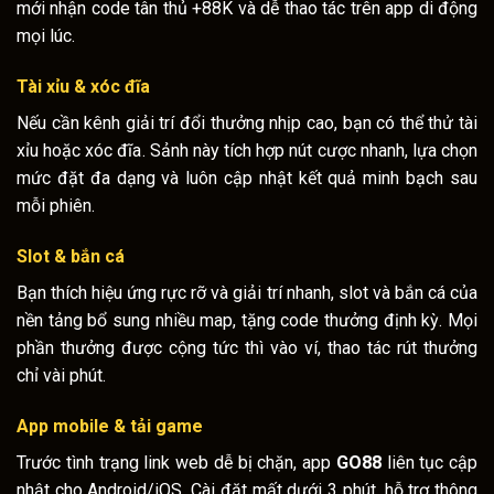
mới nhận code tân thủ +88K và dễ thao tác trên app di động
mọi lúc.
Tài xỉu & xóc đĩa
Nếu cần kênh giải trí đổi thưởng nhịp cao, bạn có thể thử tài
xỉu hoặc xóc đĩa. Sảnh này tích hợp nút cược nhanh, lựa chọn
mức đặt đa dạng và luôn cập nhật kết quả minh bạch sau
mỗi phiên.
Slot & bắn cá
Bạn thích hiệu ứng rực rỡ và giải trí nhanh, slot và bắn cá của
nền tảng bổ sung nhiều map, tặng code thưởng định kỳ. Mọi
phần thưởng được cộng tức thì vào ví, thao tác rút thưởng
chỉ vài phút.
App mobile & tải game
Trước tình trạng link web dễ bị chặn, app
GO88
liên tục cập
nhật cho Android/iOS. Cài đặt mất dưới 3 phút, hỗ trợ thông