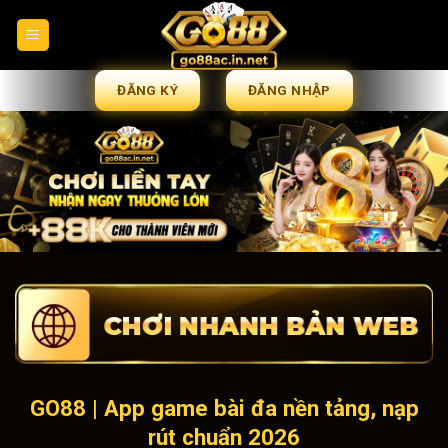
Skip
to
content
ĐĂNG KÝ
ĐĂNG NHẬP
GO88
| App game bài đa nền tảng, nạp
rút chuẩn 2026