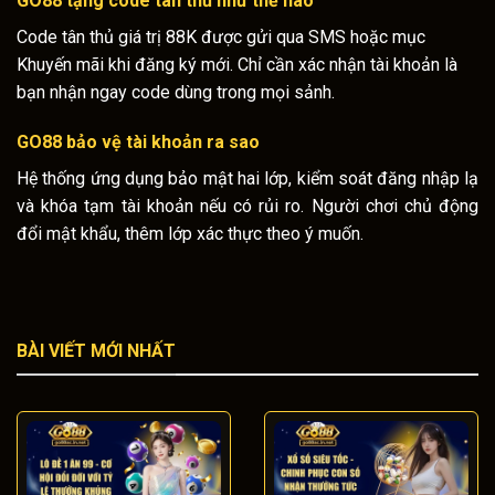
GO88
tặng code tân thủ như thế nào
Code tân thủ giá trị 88K được gửi qua SMS hoặc mục
Khuyến mãi khi đăng ký mới. Chỉ cần xác nhận tài khoản là
bạn nhận ngay code dùng trong mọi sảnh.
GO88
bảo vệ tài khoản ra sao
Hệ thống ứng dụng bảo mật hai lớp, kiểm soát đăng nhập lạ
và khóa tạm tài khoản nếu có rủi ro. Người chơi chủ động
đổi mật khẩu, thêm lớp xác thực theo ý muốn.
BÀI VIẾT MỚI NHẤT