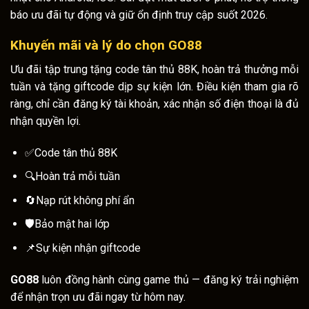
báo ưu đãi tự động và giữ ổn định truy cập suốt 2026.
Khuyến mãi và lý do chọn
GO88
Ưu đãi tập trung tặng code tân thủ 88K, hoàn trả thưởng mỗi
tuần và tặng giftcode dịp sự kiện lớn. Điều kiện tham gia rõ
ràng, chỉ cần đăng ký tài khoản, xác nhận số điện thoại là đủ
nhận quyền lợi.
✅
Code tân thủ 88K
🔍
Hoàn trả mỗi tuần
🔄
Nạp rút không phí ẩn
🛡️
Bảo mật hai lớp
📌
Sự kiện nhận giftcode
GO88
luôn đồng hành cùng game thủ — đăng ký trải nghiệm
để nhận trọn ưu đãi ngay từ hôm nay.