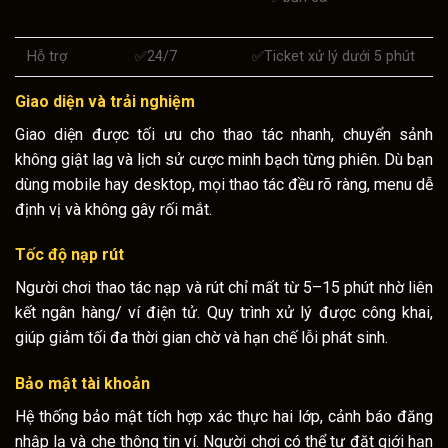
Hỗ trợ
✅
24/7
✅
Ticket xử lý dưới 5 phút
Giao diện và trải nghiệm
Giao diện được tối ưu cho thao tác nhanh, chuyển sảnh
không giật lag và lịch sử cược minh bạch từng phiên. Dù bạn
dùng mobile hay desktop, mọi thao tác đều rõ ràng, menu dễ
định vị và không gây rối mắt.
Tốc độ nạp rút
Người chơi thao tác nạp và rút chỉ mất từ 5–15 phút nhờ liên
kết ngân hàng/ ví điện tử. Quy trình xử lý được công khai,
giúp giảm tối đa thời gian chờ và hạn chế lỗi phát sinh.
Bảo mật tài khoản
Hệ thống bảo mật tích hợp xác thực hai lớp, cảnh báo đăng
nhập lạ và che thông tin ví. Người chơi có thể tự đặt giới hạn