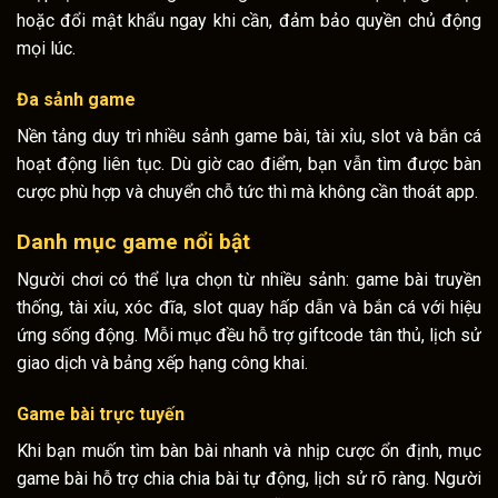
hoặc đổi mật khẩu ngay khi cần, đảm bảo quyền chủ động
mọi lúc.
Đa sảnh game
Nền tảng duy trì nhiều sảnh game bài, tài xỉu, slot và bắn cá
hoạt động liên tục. Dù giờ cao điểm, bạn vẫn tìm được bàn
cược phù hợp và chuyển chỗ tức thì mà không cần thoát app.
Danh mục game nổi bật
Người chơi có thể lựa chọn từ nhiều sảnh: game bài truyền
thống, tài xỉu, xóc đĩa, slot quay hấp dẫn và bắn cá với hiệu
ứng sống động. Mỗi mục đều hỗ trợ giftcode tân thủ, lịch sử
giao dịch và bảng xếp hạng công khai.
Game bài trực tuyến
Khi bạn muốn tìm bàn bài nhanh và nhịp cược ổn định, mục
game bài hỗ trợ chia chia bài tự động, lịch sử rõ ràng. Người