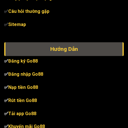
✅
Câu hỏi thường gặp
✅
Sitemap
Hướng Dẫn
✅
Đăng ký Go88
✅
Đăng nhập Go88
✅
Nạp tiền Go88
✅
Rút tiền Go88
✅
Tải app Go88
✅
Khuyến mãi Go88