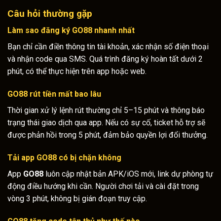
Câu hỏi thường gặp
Làm sao đăng ký
GO88
nhanh nhất
Bạn chỉ cần điền thông tin tài khoản, xác nhận số điện thoại
và nhận code qua SMS. Quá trình đăng ký hoàn tất dưới 2
phút, có thể thực hiện trên app hoặc web.
GO88
rút tiền mất bao lâu
Thời gian xử lý lệnh rút thường chỉ 5–15 phút và thông báo
trạng thái giao dịch qua app. Nếu có sự cố, ticket hỗ trợ sẽ
được phản hồi trong 5 phút, đảm bảo quyền lợi đổi thưởng.
Tải app
GO88
có bị chặn không
App
GO88
luôn cập nhật bản APK/iOS mới, link dự phòng tự
động điều hướng khi cần. Người chơi tải và cài đặt trong
vòng 3 phút, không bị gián đoạn truy cập.