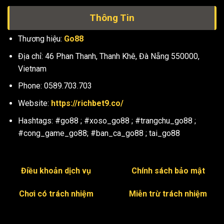
Thông Tin
Thương hiệu:
Go88
Địa chỉ: 46 Phan Thanh, Thanh Khê, Đà Nẵng 550000,
Vietnam
Phone: 0589.703.703
Website:
https://richbet9.co/
Hashtags: #go88 ; #xoso_go88 ; #trangchu_go88 ;
#cong_game_go88; #ban_ca_go88 ; tai_go88
Điều khoản dịch vụ
Chính sách bảo mật
Chơi có trách nhiệm
Miễn trừ trách nhiệm