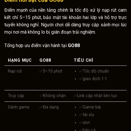
Điểm mạnh của nền tảng chính là tốc độ xử lý nạp rút cam
kết chỉ 5–15 phút, bảo mật tài khoản hai lớp và hỗ trợ trực
tuyến không nghỉ. Người chơi dễ dàng truy cập sảnh mọi lúc
mọi nơi mà không lo bị gián đoạn trải nghiệm.
Tổng hợp ưu điểm vận hành tại
GO88
HẠNG MỤC
GO88
TIÊU CHÍ
Nạp rút
✅
5–15 phút
✅
Tốc độ chuẩn
✅
giao dịch 1:1
Truy cập
✅
Không chặn
✅
Link cập nhật liên tục
Sảnh game
✅
Đa dạng
✅
Game bài
✅
tài xỉu
✅
slot
✅
bắn cá