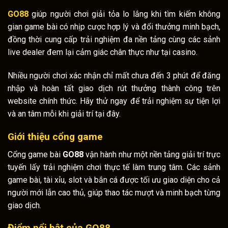
GO88
giúp người chơi giải tỏa lo lắng khi tìm kiếm không
gian game bài có nhịp cược hợp lý và đổi thưởng minh bạch,
đồng thời cung cấp trải nghiệm đa nền tảng cùng các sảnh
live dealer đem lại cảm giác chân thực như tại casino.
Nhiều người chơi xác nhận chỉ mất chưa đến 3 phút để đăng
nhập và hoàn tất giao dịch rút thưởng thành công trên
website chính thức. Hãy thử ngay để trải nghiệm sự tiện lợi
và an tâm mỗi khi giải trí tại đây.
Giới thiệu cổng game
Cổng game bài
GO88
vận hành như một nền tảng giải trí trực
tuyến lấy trải nghiệm chơi thực tế làm trung tâm. Các sảnh
game bài, tài xỉu, slot và bắn cá được tối ưu giao diện cho cả
người mới lẫn cao thủ, giúp thao tác mượt và minh bạch từng
giao dịch.
Điểm nổi bật của
GO88