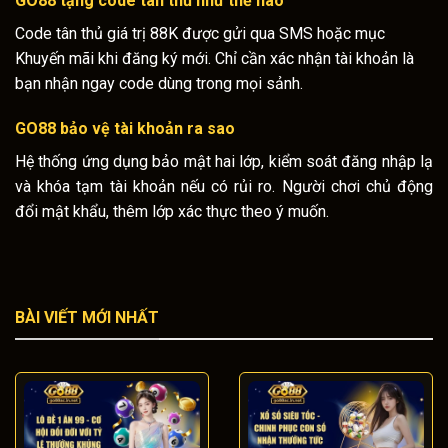
GO88
tặng code tân thủ như thế nào
Code tân thủ giá trị 88K được gửi qua SMS hoặc mục
Khuyến mãi khi đăng ký mới. Chỉ cần xác nhận tài khoản là
bạn nhận ngay code dùng trong mọi sảnh.
GO88
bảo vệ tài khoản ra sao
Hệ thống ứng dụng bảo mật hai lớp, kiểm soát đăng nhập lạ
và khóa tạm tài khoản nếu có rủi ro. Người chơi chủ động
đổi mật khẩu, thêm lớp xác thực theo ý muốn.
BÀI VIẾT MỚI NHẤT