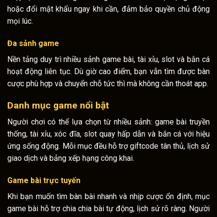
hoặc đổi mật khẩu ngay khi cần, đảm bảo quyền chủ động
mọi lúc.
Đa sảnh game
Nền tảng duy trì nhiều sảnh game bài, tài xỉu, slot và bắn cá
hoạt động liên tục. Dù giờ cao điểm, bạn vẫn tìm được bàn
cược phù hợp và chuyển chỗ tức thì mà không cần thoát app.
Danh mục game nổi bật
Người chơi có thể lựa chọn từ nhiều sảnh: game bài truyền
thống, tài xỉu, xóc đĩa, slot quay hấp dẫn và bắn cá với hiệu
ứng sống động. Mỗi mục đều hỗ trợ giftcode tân thủ, lịch sử
giao dịch và bảng xếp hạng công khai.
Game bài trực tuyến
Khi bạn muốn tìm bàn bài nhanh và nhịp cược ổn định, mục
game bài hỗ trợ chia chia bài tự động, lịch sử rõ ràng. Người