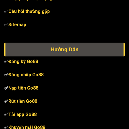
✅
Câu hỏi thường gặp
✅
Sitemap
Hướng Dẫn
✅
Đăng ký Go88
✅
Đăng nhập Go88
✅
Nạp tiền Go88
✅
Rút tiền Go88
✅
Tải app Go88
✅
Khuyến mãi Go88